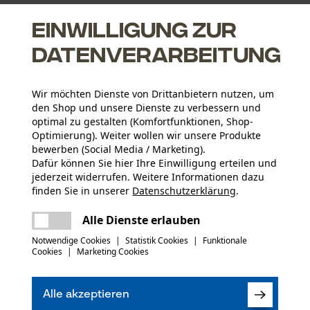
 körperliche Unversehrtheit. Während die Helmschale vor 
Einwilligung zur
äne
. Zudem schützt ein professioneller Schutzhelm mit Visi
Datenverarbeitung
die nötige Dämmwirkung, um das
Gehör vor Lärm, Staub u
. Einige Modelle sind darüber hinaus mit einem Nackensch
Wir möchten Dienste von Drittanbietern nutzen, um
elüftungsöffnungen, Tragepolster und ein verstellbares K
den Shop und unsere Dienste zu verbessern und
optimal zu gestalten (Komfortfunktionen, Shop-
Optimierung). Weiter wollen wir unsere Produkte
bewerben (Social Media / Marketing).
 zu bewahren, muss ein
Gehörschutz ab einer Lautstärke 
Dafür können Sie hier Ihre Einwilligung erteilen und
integriert, lässt sich jedoch auch als Gehörschutz für di
jederzeit widerrufen. Weitere Informationen dazu
finden Sie in unserer
Datenschutzerklärung
.
len sich handliche Gehörschutzstöpsel oder ein Kapselgehö
teilen
Es ist ein Fehler aufgetreten. Bitte
Alle Dienste erlauben
kissen und Polster sorgen in verschiedenen Anwendungsb
versuchen Sie es erneut.
mail
egel. Das Sortiment für Gehörschutz beinhaltet zudem:
Notwendige Cookies
|
Statistik Cookies
|
Funktionale
Cookies
|
Marketing Cookies
Alle akzeptieren