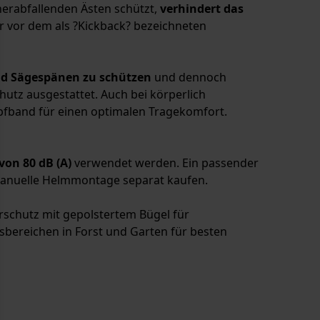
herabfallenden Ästen schützt,
verhindert das
er vor dem als ?Kickback? bezeichneten
nd Sägespänen zu schützen
und dennoch
utz ausgestattet. Auch bei körperlich
opfband für einen optimalen Tragekomfort.
von 80 dB (A)
verwendet werden. Ein passender
e manuelle Helmmontage separat kaufen.
rschutz mit gepolstertem Bügel für
ereichen in Forst und Garten für besten