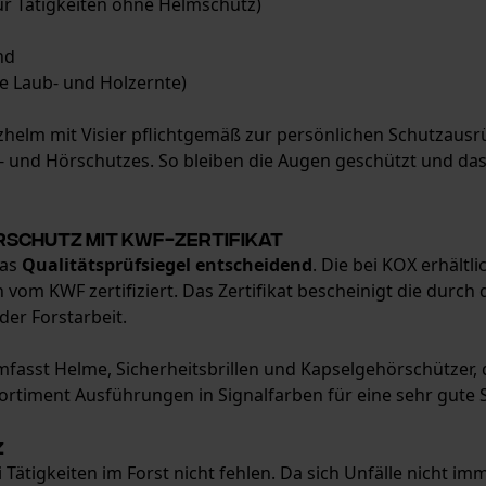
ür Tätigkeiten ohne Helmschutz)
nd
e Laub- und Holzernte)
helm mit Visier pflichtgemäß zur persönlichen Schutzausrü
en- und Hörschutzes. So bleiben die Augen geschützt und
schutz mit KWF-Zertifikat
das
Qualitätsprüfsiegel entscheidend
. Die bei KOX erhält
 vom KWF zertifiziert. Das Zertifikat bescheinigt die durc
der Forstarbeit.
mfasst Helme, Sicherheitsbrillen und Kapselgehörschützer,
rtiment Ausführungen in Signalfarben für eine sehr gute S
z
 Tätigkeiten im Forst nicht fehlen. Da sich Unfälle nicht im