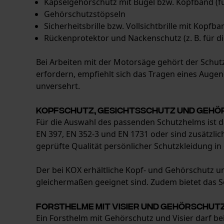
Kapselgehörschutz mit Bügel bzw. Kopfband (f
Gehörschutzstöpseln
Sicherheitsbrille bzw. Vollsichtbrille mit Kopfba
Rückenprotektor und Nackenschutz (z. B. für di
Bei Arbeiten mit der Motorsäge gehört der Schutz
erfordern, empfiehlt sich das Tragen eines Aug
unversehrt.
Kopfschutz, Gesichtsschutz und Gehör
Für die Auswahl des passenden Schutzhelms ist 
EN 397, EN 352-3 und EN 1731 oder sind zusätzlich
geprüfte Qualität persönlicher Schutzkleidung in 
Der bei KOX erhältliche Kopf- und Gehörschutz u
gleichermaßen geeignet sind. Zudem bietet das So
Forsthelme mit Visier und Gehörschut
Ein Forsthelm mit Gehörschutz und Visier darf bei