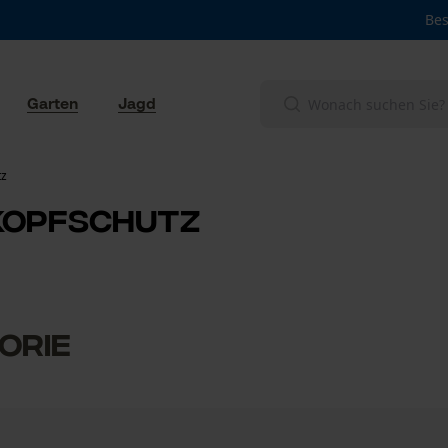
Bes
Garten
Jagd
tz
 Kopfschutz
orie