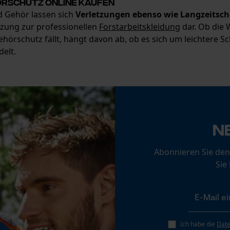
örschutz online kaufen
Econda Tag Manager
d Gehör lassen sich
Verletzungen ebenso wie Langzeitsch
nzung zur professionellen
Forstarbeitskleidung
dar. Ob die 
örschutz fällt, hängt davon ab, ob es sich um leichtere S
elt.
Statistik Cookies
Econda Analytics
Mouseflow Web Analytics Tool
N
Fact-Finder Tracking
Abonnieren Sie den
Sie
Funktionale Cookies
Loop54 Personalization
Ich habe die
Dat