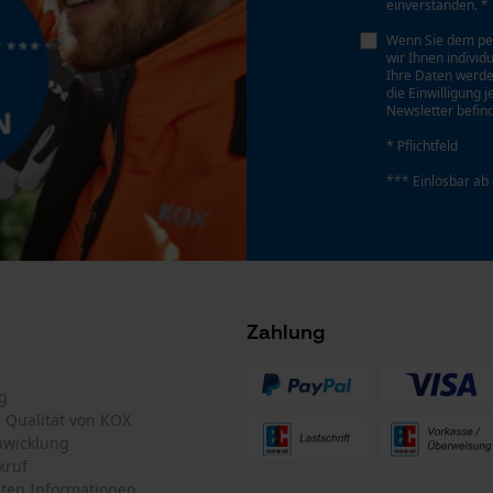
einverstanden. *
Personalisierte Startseite
Wenn Sie dem pe
Gespeicherter Warenkorb
wir Ihnen individ
Ihre Daten werde
Persönliche Begrüßung
die Einwilligung 
Newsletter befind
Geo-IP und User Detection
* Pflichtfeld
YouTube-Videos
*** Einlösbar ab
Google Maps
Kontaktaufnahme per Chat
Marketing Cookies
Zahlung
g
te Qualität von KOX
Google Global Site Tag
bwicklung
Microsoft Advertising Universal Event
kruf
Tracking
ten Informationen