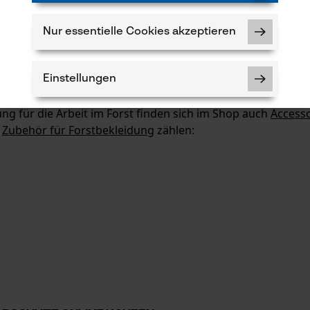
Nur essentielle Cookies akzeptieren
 und Vollsichtbrillen, die mit ergonomischer Passform und 
schichtungen und indirekter Belüftung beschlagen die Schu
Einstellungen
leidung
ng für die Arbeit im Forst finden sich im Shop auch
Accesso
n
Zubehör für Forstbekleidung
zählen:
Notwendige Cookies
Prüfung setzen von Cookies
Session ID
Speichern der Auswahl zur
Datenverarbeitung