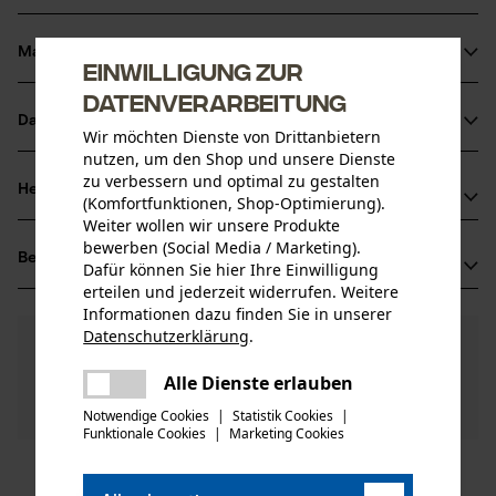
Material & Pflege
Einwilligung zur
Produktdetails
Datenverarbeitung
Aktivitätstyp
Datenblätter
Wir möchten Dienste von Drittanbietern
Material
Transportieren, Wartung
nutzen, um den Shop und unsere Dienste
Produktsicherheitsdatenblatt (PDF)
zu verbessern und optimal zu gestalten
Hauptmaterial
Herstellerinformationen
(Komfortfunktionen, Shop-Optimierung).
Stahl
Altersgruppe
Weiter wollen wir unsere Produkte
Oregon Tool GmbH
Erwachsener
bewerben (Social Media / Marketing).
Bewertungen
(1)
Lise-Meitner-Str. 4
Dafür können Sie hier Ihre Einwilligung
Materialzusammensetzung
70736 Fellbach, Deutschland
erteilen und jederzeit widerrufen. Weitere
Stahl
Informationen dazu finden Sie in unserer
Mail: info@kox.eu
Anzahl Teile
Datenschutzerklärung
.
5.0
Noch Fragen?
(1)
1 Stk
Web: www.kox.eu
Produkt weiterempfehlen
teilen
Unsere Experten stehen Ihnen gerne zur
Tel: + 49 711 300 33 200
Es ist ein Fehler aufgetreten. Bitte
Alle Dienste erlauben
Verfügung!
Oberflächenbeschichtung
teilen
versuchen Sie es erneut.
Nach Anzahl der Sterne filtern
Frage stellen
Glanzbeschichtung, Lackierte Oberfläche
Notwendige Cookies
|
Statistik Cookies
|
Artikelgewicht
Sollten Sie Fragen oder Probleme mit dem Produkt
Funktionale Cookies
|
Marketing Cookies
mail
1220.0 g
haben oder Mängel feststellen, können Sie sich gerne
telefonisch unter 0711 300 33 - 200 oder per E-Mail an
1
2
3
4
5