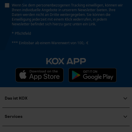
Schrägschnitt
Wenn Sie dem personenbezogenen Tracking einwilligen, können wir
Nein
Ihnen individuelle Angebote in unserem Newsletter bieten. Ihre
Daten werden nicht an Dritte weitergegeben. Sie können die
Loop54 Personalization
Einwilligung jederzeit mit einem Klick widerrufen, in jedem
Newsletter befindet sich hierzu ganz unten ein Link.
Personalisierte Startseite
Werkzeuglose Kettenspannung
* Pflichtfeld
Nein
Gespeicherter Warenkorb
*** Einlösbar ab einem Warenwert von 100,- €
Persönliche Begrüßung
Geo-IP und User Detection
Werkzeugloser Kettenwechsel
KOX APP
Nein
YouTube-Videos
Google Maps
Kontaktaufnahme per Chat
Zugkraft
6000 daN
Das ist KOX
Marketing Cookies
Über uns
Energie & Leistung
Karriere
Services
Soziales Engagement
Akku-Kapazitätsanzeige
FAQ
Ratgeber