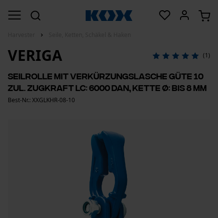
Harvester
Seile, Ketten, Schäkel & Haken
VERIGA
(1)
Seilrolle mit Verkürzungslasche Güte 10
zul. Zugkraft LC: 6000 daN, Kette Ø: bis 8 mm
Best-Nr.: XXGLKHR-08-10