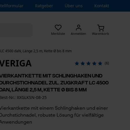
tellformular
Ratgeber
Über uns
Kontakt
Merkliste
Anmelden
Warenkorb
t LC 4500 daN, Länge 2,5 m, Kette Ø bis 8 mm
VERIGA
(6)
Vierkantkette mit Schlinghaken und
Durchstichnadel zul. Zugkraft LC 4500
daN, Länge 2,5 m, Kette Ø bis 8 mm
Best-Nr.: XXGLKSN-08-25
Vierkantkette mit einem Schlinghaken und einer
Durchstichnadel, robuste Lösung für vielfältige
Anwendungen