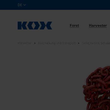
DE
Forst
Harvester
Harvester
Holzrückung und Transport
Seile, Ketten, Schäk