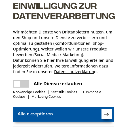
Einwilligung zur
Datenverarbeitung
Wir möchten Dienste von Drittanbietern nutzen, um
den Shop und unsere Dienste zu verbessern und
optimal zu gestalten (Komfortfunktionen, Shop-
Optimierung). Weiter wollen wir unsere Produkte
Altersgruppe
bewerben (Social Media / Marketing).
Erwachsener
Dafür können Sie hier Ihre Einwilligung erteilen und
jederzeit widerrufen. Weitere Informationen dazu
Materialstärke
finden Sie in unserer
Datenschutzerklärung
.
8.0 mm
Artikelgewicht
teilen
Es ist ein Fehler aufgetreten. Bitte
Alle Dienste erlauben
4770.0 g
versuchen Sie es erneut.
mail
Notwendige Cookies
|
Statistik Cookies
|
Funktionale
(6)
Cookies
|
Marketing Cookies
Oberflächenbeschichtung
Glanzbeschichtung, Lackierte Oberfläche
Güteklasse
Güteklasse 8
Alle akzeptieren
Produkt weiterempfehlen