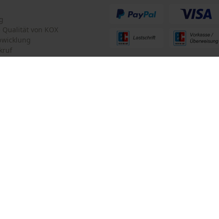
Criteo
g
Survicate
te Qualität von KOX
bwicklung
kruf
ten Informationen
mular
Oregon Tool GmbH
mular
KOX – Partner in Forst und Garte
Zentrale:
Lise-Meitner-Str. 4
iderrufen
70736 Fellbach
Retouren-Adresse:
Beim Erlenwäldchen 14/2
71522 Backnang