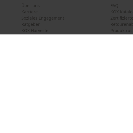
Über uns
FAQ
Karriere
KOX Katalo
Soziales Engagement
Zertifizier
Ratgeber
Retourena
KOX Harvester
Produktrüc
Motorsägen-Kurse
Versandkos
Newsletter-Anmeldung
Land auswählen
Kontakt
France
Österreich
Kontaktfor
Schweiz
Suisse
Bestellfor
Belgique
België
Newsletter
Nederland
Vertrag w