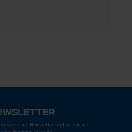
Seilgleitb
22,90 €
ewsletter
 kostenlosen Newsletter und verpassen
 keine Neuigkeiten mehr.