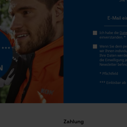
Gespeicherter Warenkorb
Persönliche Begrüßung
Geo-IP und User Detection
Ich habe die
Dat
YouTube-Videos
einverstanden. *
Google Maps
Wenn Sie dem pe
wir Ihnen individ
Kontaktaufnahme per Chat
Ihre Daten werde
die Einwilligung 
Newsletter befind
* Pflichtfeld
Marketing Cookies
*** Einlösbar ab
Google Global Site Tag
Microsoft Advertising Universal Event
Tracking
Zahlung
Facebook Pixel