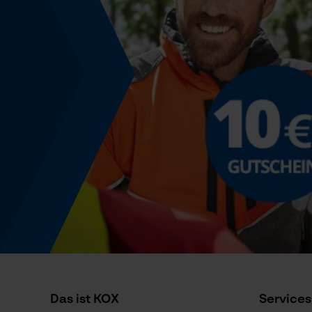
Powerbank-Funktion
Nein
Farbgebung
Farbe
Rot
Produktkennzeichnung
EAN
3838723417518
Das ist KOX
Services