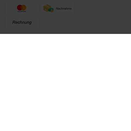
n
+49 (0) 711. 300 33 - 200
+49 (0) 171 339 1527
info@kox.eu