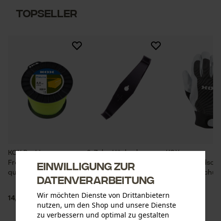
Topseller
KOX ProLine
2-Zahn Häckselmesser
KOX
Einwilligung zur
Freischneidefaden
Arbeitshandsch
quadratisch
Forsthandschuh
Datenverarbeitung
Grau
Wir möchten Dienste von Drittanbietern
14,90 €
10,90 €
11,90 €
nutzen, um den Shop und unsere Dienste
zu verbessern und optimal zu gestalten