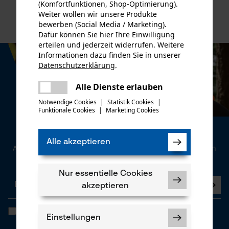
(Komfortfunktionen, Shop-Optimierung).
Weiter wollen wir unsere Produkte
bewerben (Social Media / Marketing).
Dafür können Sie hier Ihre Einwilligung
erteilen und jederzeit widerrufen. Weitere
Informationen dazu finden Sie in unserer
Datenschutzerklärung
.
teilen
Es ist ein Fehler aufgetreten. Bitte
Alle Dienste erlauben
teilen
versuchen Sie es erneut.
Notwendige Cookies
|
Statistik Cookies
|
Funktionale Cookies
|
Marketing Cookies
mail
Newsletter
Alle akzeptieren
Abonnieren Sie den kostenlosen Newsletter und verpassen
Sie keine Neuigkeiten mehr.
Nur essentielle Cookies
akzeptieren
Ich habe die
Datenschutzbestimmungen
gelesen und bin
Einstellungen
einverstanden. *