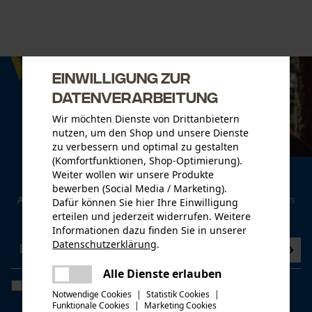
Einwilligung zur
Datenverarbeitung
Wir möchten Dienste von Drittanbietern
nutzen, um den Shop und unsere Dienste
zu verbessern und optimal zu gestalten
(Komfortfunktionen, Shop-Optimierung).
Weiter wollen wir unsere Produkte
Newsletter
bewerben (Social Media / Marketing).
Abonnieren Sie den kostenlosen Newsletter und verpassen
Dafür können Sie hier Ihre Einwilligung
Sie keine Neuigkeiten mehr.
erteilen und jederzeit widerrufen. Weitere
Informationen dazu finden Sie in unserer
Datenschutzerklärung
.
teilen
Es ist ein Fehler aufgetreten. Bitte
Alle Dienste erlauben
teilen
Ich habe die
Datenschutzbestimmungen
gelesen und bin
versuchen Sie es erneut.
Notwendige Cookies
|
Statistik Cookies
|
einverstanden. *
Funktionale Cookies
|
Marketing Cookies
mail