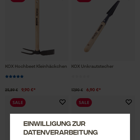
KOX Hochbeet Kleinhäckchen
KOX Unkrautstecher
9,90 €*
6,90 €*
25,89 €
17,90 €
SALE
SALE
Einwilligung zur
Datenverarbeitung