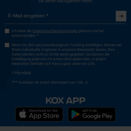
Sie keine Neuigkeiten mehr.
Gespeicherter Warenkorb
Persönliche Begrüßung
Geo-IP und User Detection
YouTube-Videos
Ich habe die
Datenschutzbestimmungen
gelesen und bin
einverstanden. *
Google Maps
Wenn Sie dem personenbezogenen Tracking einwilligen, können wir
Kontaktaufnahme per Chat
Ihnen individuelle Angebote in unserem Newsletter bieten. Ihre
Daten werden nicht an Dritte weitergegeben. Sie können die
Einwilligung jederzeit mit einem Klick widerrufen, in jedem
Newsletter befindet sich hierzu ganz unten ein Link.
Marketing Cookies
* Pflichtfeld
*** Einlösbar ab einem Warenwert von 100,- €
KOX APP
Google Global Site Tag
Microsoft Advertising Universal
Event Tracking
Facebook Pixel