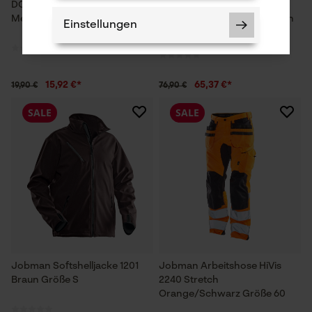
DÖRR Zahlenschloss 3-stellig
Helly Hansen Lange
Medium
Unterhose Lifa Merino Green
Einstellungen
Ebony Größe S
15,92 €*
65,37 €*
19,90 €
76,90 €
Notwendige Cookies
SALE
SALE
Prüfung setzen von Cookies
Session ID
Speichern der Auswahl zur
Datenverarbeitung
Jobman Softshelljacke 1201
Jobman Arbeitshose HiVis
Braun Größe S
2240 Stretch
Econda Tag Manager
Orange/Schwarz Größe 60