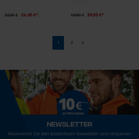
Statistik Cookies
26,45 €*
59,95 €*
52,90 €
119,90 €
1
2
Econda Analytics
Mouseflow Web Analytics Tool
Fact-Finder Tracking
Funktionale Cookies
Loop54 Personalization
Newsletter
Personalisierte Startseite
Abonnieren Sie den kostenlosen Newsletter und verpassen