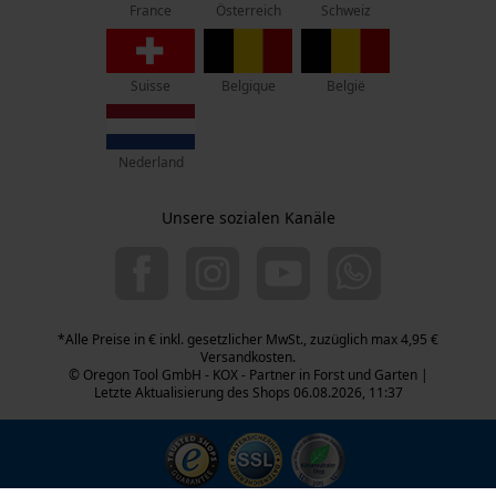
France
Österreich
Schweiz
Retouren-Adresse:
Beim Erlenwäldchen 14/2
71522 Backnang
Suisse
Belgique
België
Telefon Erreichbarkeit:
Mo.-Fr.: 07:00 - 18:00 Uhr
Nederland
Sa.: 09:00 - 13:00 Uhr
+49 (0) 711. 300 33 - 200
Unsere sozialen Kanäle
+49 (0) 171 339 1527
info@kox.eu
*Alle Preise in € inkl. gesetzlicher MwSt., zuzüglich max 4,95 €
Versandkosten.
© Oregon Tool GmbH - KOX - Partner in Forst und Garten |
Letzte Aktualisierung des Shops 06.08.2026, 11:37