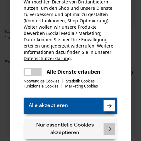
Wir möchten Dienste von Drittanbietern
nutzen, um den Shop und unsere Dienste
zu verbessern und optimal zu gestalten
(Komfortfunktionen, Shop-Optimierung).
Weiter wollen wir unsere Produkte
KOX Warn-/Tarnnetz Wald 4 x
KOX Tarnnetz Mais 4 x 1 m
bewerben (Social Media / Marketing).
1 m mit Edelstahlüsen
ohne Ösen
Dafür können Sie hier Ihre Einwilligung
erteilen und jederzeit widerrufen. Weitere
Informationen dazu finden Sie in unserer
Datenschutzerklärung
.
69,94 €*
65,03 €*
99,90 €
92,90 €
teilen
Es ist ein Fehler aufgetreten. Bitte
Alle Dienste erlauben
SALE
SALE
teilen
versuchen Sie es erneut.
Notwendige Cookies
|
Statistik Cookies
|
Funktionale Cookies
|
Marketing Cookies
mail
Alle akzeptieren
Nur essentielle Cookies
akzeptieren