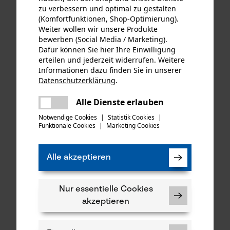
zu verbessern und optimal zu gestalten
102,48 €*
(Komfortfunktionen, Shop-Optimierung).
48,90 €*
Weiter wollen wir unsere Produkte
bewerben (Social Media / Marketing).
Dafür können Sie hier Ihre Einwilligung
erteilen und jederzeit widerrufen. Weitere
Informationen dazu finden Sie in unserer
Datenschutzerklärung
.
teilen
Es ist ein Fehler aufgetreten. Bitte
Alle Dienste erlauben
teilen
versuchen Sie es erneut.
Notwendige Cookies
|
Statistik Cookies
|
Funktionale Cookies
|
Marketing Cookies
mail
KOX Sägeketten Halbmeißel
KOX Sägeketten Hobby
Alle akzeptieren
404", 1.6 mm, 84 Tgl.
3/8", 1.3 mm, 55 Tgl.
Nur essentielle Cookies
akzeptieren
20,99 €*
13,09 €*