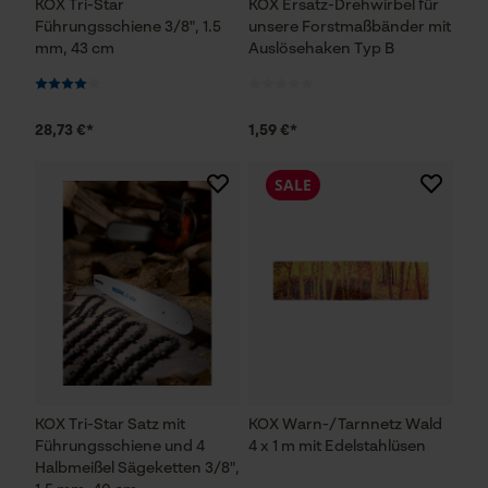
KOX Tri-Star
KOX Ersatz-Drehwirbel für
Führungsschiene 3/8", 1.5
unsere Forstmaßbänder mit
mm, 43 cm
Auslösehaken Typ B
28,73 €*
1,59 €*
SALE
KOX Tri-Star Satz mit
KOX Warn-/Tarnnetz Wald
Führungsschiene und 4
4 x 1 m mit Edelstahlüsen
Halbmeißel Sägeketten 3/8",