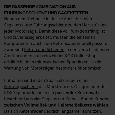
Statistik Cookies
Die passende Kombination aus
Führungsschiene und Sägeketten
Neben dem Gehäuse inklusive Antrieb zählen
Sägekette
und Führungsschiene zu den Herzstücken
jeder Motorsäge. Damit diese voll funktionsfähig ist
Econda Analytics
und zuverlässig arbeitet, müssen die einzelnen
Mouseflow Web Analytics Tool
Komponenten auch zum Kettensägenmodell passen.
Zwar sind
Ketten und Schienen
in den verschiedensten
Fact-Finder Tracking
Ausführungen auch einzeln im KOX Onlineshop
erhältlich, doch mit praktischen Sparsätzen ist die
Wartung von Motorsägen besonders ökonomisch.
Funktionale Cookies
Enthalten sind in den Spar-Sets neben einer
Führungsschiene
des Marktführers Oregon oder der
KOX Eigenmarke auch ein
Loop54 Personalization
passender Kettensatz
bestehend aus vier Sägeketten. Dabei können Kunden
Personalisierte Startseite
zwischen Vollmeißel- und Halbmeißelkette wählen
.
Gespeicherter Warenkorb
Da sich
Kettenräder
deutlich langsamer abnutzen,