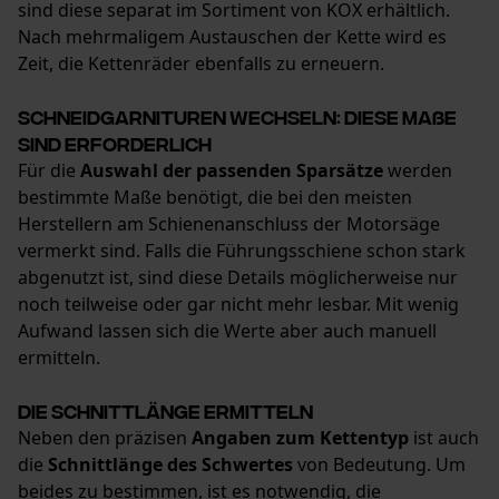
sind diese separat im Sortiment von KOX erhältlich.
Persönliche Begrüßung
Nach mehrmaligem Austauschen der Kette wird es
Geo-IP und User Detection
Zeit, die Kettenräder ebenfalls zu erneuern.
YouTube-Videos
Google Maps
Schneidgarnituren wechseln: Diese Maße
sind erforderlich
Kontaktaufnahme per Chat
Für die
Auswahl der passenden Sparsätze
werden
bestimmte Maße benötigt, die bei den meisten
Herstellern am Schienenanschluss der Motorsäge
Marketing Cookies
vermerkt sind. Falls die Führungsschiene schon stark
abgenutzt ist, sind diese Details möglicherweise nur
noch teilweise oder gar nicht mehr lesbar. Mit wenig
Aufwand lassen sich die Werte aber auch manuell
Google Global Site Tag
ermitteln.
Microsoft Advertising Universal
Event Tracking
Die Schnittlänge ermitteln
Facebook Pixel
Neben den präzisen
Angaben zum Kettentyp
ist auch
die
Schnittlänge des Schwertes
von Bedeutung. Um
Criteo
beides zu bestimmen, ist es notwendig, die