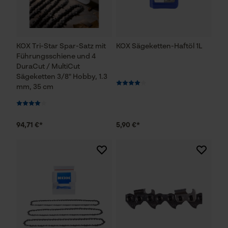
KOX Tri-Star Spar-Satz mit
KOX Sägeketten-Haftöl 1L
Führungsschiene und 4
DuraCut / MultiCut
Sägeketten 3/8" Hobby, 1.3
mm, 35 cm
94,71 €*
5,90 €*