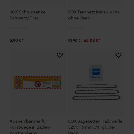
KOX Schnürsenkel
KOX Tarnnetz Mais 4 x 1 m
Schwarz/Grau
ohne Ösen
5,90 €*
65,03 €*
92,90 €
Absperrbanner für
KOX Sägeketten Halbmeißel
Forstwege in Baden-
325", 1.6 mm, 74 Tgl., 3er
Württemberg
Pack