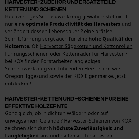
Harvester-Zubehör und Ersatzteile:
Ketten und Schienen
Hochwertiges Schneidwerkzeug gewährleistet nicht
Google Global Site Tag
nur eine
optimale Produktivität des Harvesters
und
Microsoft Advertising Universal
verlängert dessen Lebensdauer ? eine präzise
Event Tracking
Schnittführung sorgt auch für eine
hohe Qualität der
Facebook Pixel
Holzernte
. Ob
Harvester-Sägeketten und Kettenrollen
,
Criteo
Führungsschienen
oder
Kettenräder für Harvester
?
bei KOX finden Forstarbeiter langlebiges
Survicate
Schneidwerkzeug von führenden Herstellern wie
Oregon, Iggesund sowie der KOX Eigenmarke. Jetzt
entdecken!
Harvester-Ketten und -Schienen für eine
effektive Holzernte
Ganz gleich, ob in dichten Wäldern oder auf
unwegsamem Gelände ? Harvester-Schienen von KOX
zeichnen sich durch
höchste Zuverlässigkeit und
Langlebigkeit
aus und halten auch härtesten