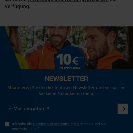
Verfügung.
Newsletter
Abonnieren Sie den kostenlosen Newsletter und verpassen
Sie keine Neuigkeiten mehr.
Ich habe die
Datenschutzbestimmungen
gelesen und bin
einverstanden. *