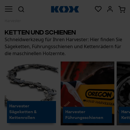
Harvester
Ketten und Schienen
Schneidwerkzeug für Ihren Harvester: Hier finden Sie
Sägeketten, Führungsschienen und Kettenrädern für
die maschinellen Holzernte.
Harvester
Sägeketten &
Harvester
Har
Kettenrollen
Führungsschienen
Ket