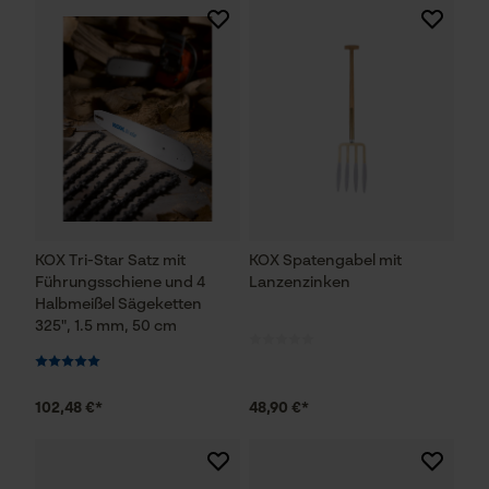
Prüfung setzen von Cookies
Session ID
Speichern der Auswahl zur
Datenverarbeitung
Econda Tag Manager
Statistik Cookies
KOX Tri-Star Satz mit
KOX Spatengabel mit
Führungsschiene und 4
Lanzenzinken
Halbmeißel Sägeketten
325", 1.5 mm, 50 cm
Econda Analytics
Mouseflow Web Analytics Tool
102,48 €*
48,90 €*
Fact-Finder Tracking