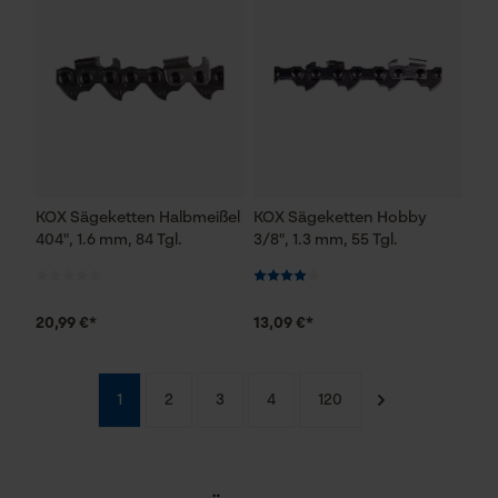
Funktionale Cookies
Loop54 Personalization
Personalisierte Startseite
Gespeicherter Warenkorb
KOX Sägeketten Halbmeißel
KOX Sägeketten Hobby
Persönliche Begrüßung
404", 1.6 mm, 84 Tgl.
3/8", 1.3 mm, 55 Tgl.
Geo-IP und User Detection
YouTube-Videos
20,99 €*
13,09 €*
Google Maps
Kontaktaufnahme per Chat
1
2
3
4
120
Marketing Cookies