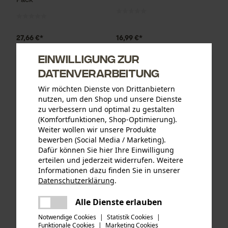
Pack
27,66 €*
16,99 €*
Einwilligung zur
Datenverarbeitung
Wir möchten Dienste von Drittanbietern
nutzen, um den Shop und unsere Dienste
zu verbessern und optimal zu gestalten
(Komfortfunktionen, Shop-Optimierung).
Weiter wollen wir unsere Produkte
bewerben (Social Media / Marketing).
Dafür können Sie hier Ihre Einwilligung
erteilen und jederzeit widerrufen. Weitere
Informationen dazu finden Sie in unserer
KOX Tri-Star
KOX Ersatz-Drehwirbel für
Datenschutzerklärung
.
Führungsschiene 3/8", 1.5
unsere Forstmaßbänder mit
teilen
mm, 43 cm
Auslösehaken Typ B
Es ist ein Fehler aufgetreten. Bitte
Alle Dienste erlauben
teilen
versuchen Sie es erneut.
Notwendige Cookies
|
Statistik Cookies
|
Funktionale Cookies
|
Marketing Cookies
mail