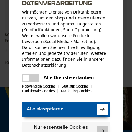
Datenverarbeitung
Wir möchten Dienste von Drittanbietern
nutzen, um den Shop und unsere Dienste
zu verbessern und optimal zu gestalten
(Komfortfunktionen, Shop-Optimierung).
Weiter wollen wir unsere Produkte
KOX Geschenk-Gutschein -
KOX Geschenk-Gutschein -
bewerben (Social Media / Marketing).
Frohe Ostern
Frohes Fest
Dafür können Sie hier Ihre Einwilligung
erteilen und jederzeit widerrufen. Weitere
Informationen dazu finden Sie in unserer
10,00 €*
10,00 €*
Datenschutzerklärung
.
teilen
Es ist ein Fehler aufgetreten. Bitte
Alle Dienste erlauben
teilen
versuchen Sie es erneut.
Notwendige Cookies
|
Statistik Cookies
|
Funktionale Cookies
|
Marketing Cookies
mail
Alle akzeptieren
Nur essentielle Cookies