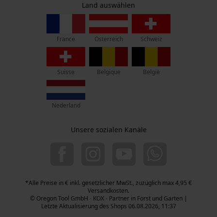
Personalisierte Startseite
Zentrale:
Land auswählen
Privatsphäre
Lise-Meitner-Str. 4
Gespeicherter Warenkorb
70736 Fellbach
Persönliche Begrüßung
France
Österreich
Schweiz
Retouren-Adresse:
Geo-IP und User Detection
Beim Erlenwäldchen 14/2
YouTube-Videos
71522 Backnang
Suisse
Belgique
België
Google Maps
Telefon Erreichbarkeit:
Mo.-Fr.: 07:00 - 18:00 Uhr
Kontaktaufnahme per Chat
Nederland
Sa.: 09:00 - 13:00 Uhr
+49 (0) 711. 300 33 - 200
Unsere sozialen Kanäle
Marketing Cookies
+49 (0) 171 339 1527
info@kox.eu
*Alle Preise in € inkl. gesetzlicher MwSt., zuzüglich max 4,95 €
Google Global Site Tag
Versandkosten.
Microsoft Advertising Universal
© Oregon Tool GmbH - KOX - Partner in Forst und Garten |
Event Tracking
Letzte Aktualisierung des Shops 06.08.2026, 11:37