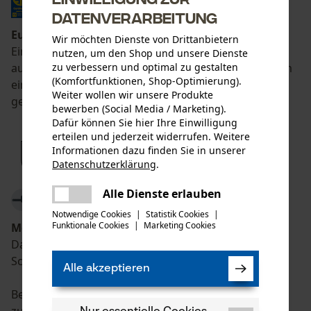
Datenverarbeitung
Euro Test
Wir möchten Dienste von Drittanbietern
Eine zertifizierte Stelle überprüft regelmäßig
nutzen, um den Shop und unsere Dienste
zu verbessern und optimal zu gestalten
ausgewählte Produkte, die das CE-Zeichen tragen um
(Komfortfunktionen, Shop-Optimierung).
eine gleichbleibende Produktsicherheit zu
Weiter wollen wir unsere Produkte
gewährleisten.
bewerben (Social Media / Marketing).
Dafür können Sie hier Ihre Einwilligung
erteilen und jederzeit widerrufen. Weitere
Informationen dazu finden Sie in unserer
Datenschutzerklärung
.
teilen
Es ist ein Fehler aufgetreten. Bitte
Alle Dienste erlauben
teilen
versuchen Sie es erneut.
Notwendige Cookies
|
Statistik Cookies
|
Funktionale Cookies
|
Marketing Cookies
Motorsägen-Piktogramm
mail
Das Piktogramm muss sichtbar außen auf
Schnittschutzhosen und -stiefeln angebracht sein.
Alle akzeptieren
Bedeutung: das Produkt ist für Motorsägenarbeiten