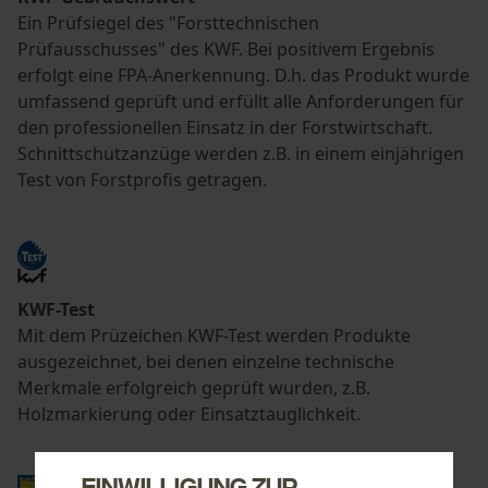
Ein Prüfsiegel des "Forsttechnischen
Prüfausschusses" des KWF. Bei positivem Ergebnis
erfolgt eine FPA-Anerkennung. D.h. das Produkt wurde
umfassend geprüft und erfüllt alle Anforderungen für
den professionellen Einsatz in der Forstwirtschaft.
Schnittschutzanzüge werden z.B. in einem einjährigen
Test von Forstprofis getragen.
KWF-Test
Mit dem Prüzeichen KWF-Test werden Produkte
ausgezeichnet, bei denen einzelne technische
Merkmale erfolgreich geprüft wurden, z.B.
Holzmarkierung oder Einsatztauglichkeit.
Einwilligung zur