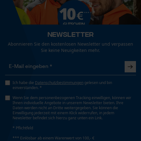
Personalisierte Startseite
Gespeicherter Warenkorb
Persönliche Begrüßung
Newsletter
Geo-IP und User Detection
Abonnieren Sie den kostenlosen Newsletter und verpassen
YouTube-Videos
Sie keine Neuigkeiten mehr.
Google Maps
Kontaktaufnahme per Chat
Ich habe die
Datenschutzbestimmungen
gelesen und bin
einverstanden. *
Marketing Cookies
Wenn Sie dem personenbezogenen Tracking einwilligen, können wir
Ihnen individuelle Angebote in unserem Newsletter bieten. Ihre
Daten werden nicht an Dritte weitergegeben. Sie können die
Einwilligung jederzeit mit einem Klick widerrufen, in jedem
Newsletter befindet sich hierzu ganz unten ein Link.
Google Global Site Tag
* Pflichtfeld
Microsoft Advertising Universal
Event Tracking
*** Einlösbar ab einem Warenwert von 100,- €