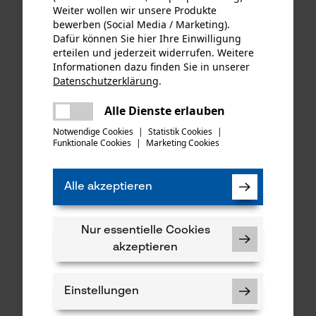
Weiter wollen wir unsere Produkte
bewerben (Social Media / Marketing).
Dafür können Sie hier Ihre Einwilligung
erteilen und jederzeit widerrufen. Weitere
Informationen dazu finden Sie in unserer
Datenschutzerklärung
.
teilen
Es ist ein Fehler aufgetreten. Bitte
KOX Tri-Star Satz mit
KOX Spatengabel mit
Alle Dienste erlauben
teilen
Führungsschiene und 4
Lanzenzinken
versuchen Sie es erneut.
Notwendige Cookies
|
Statistik Cookies
|
Halbmeißel Sägeketten
Funktionale Cookies
|
Marketing Cookies
mail
325", 1.5 mm, 50 cm
Alle akzeptieren
102,48 €*
48,90 €*
Nur essentielle Cookies
akzeptieren
Einstellungen