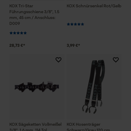
KOX Tri-Star
KOX Schnürsenkel Rot/Gelb
Führungsschiene 3/8", 1.5
mm, 45 cm / Anschluss:
D009
28,73 €*
3,99 €*
KOX Sägeketten Vollmeißel
KOX Hosenträger
3/8", 1.6 mm, 114 Tgl.
Schwarz/Grau 120 cm