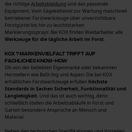
die richtige
Arbeitskleidung
und das passende
Equipment. Vom Sägekettenöl zur Wartung maschinell
betriebener Forstwerkzeuge über unverzichtbare
Forstgürtel bis hin zu leuchtstarken
Econda Analytics
Markierungssprays: Bei KOX finden Waldarbeiter alle
Mouseflow Web Analytics Tool
Werkzeuge für die tägliche Arbeit im Forst
.
Fact-Finder Tracking
KOX ? Markenvielfalt trifft auf
fachliches Know-how
Ob von der beliebten Eigenmarke oder bekannten
Funktionale Cookies
Herstellern wie BaSt-Ing und Aspen: Die bei KOX
erhältlichen Forstwerkzeuge erfüllen
höchste
Standards in Sachen Sicherheit, Funktionalität und
Loop54 Personalization
Langlebigkeit
. Und das ist auch wichtig, denn
schließlich stellen die Arbeitsabläufe in Forst und
Personalisierte Startseite
Garten besondere Ansprüche an Mensch und
Gespeicherter Warenkorb
Material.
Persönliche Begrüßung
Neben den technischen Spezifikationen und Vorteilen
Geo-IP und User Detection