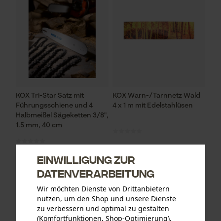
KOX Tri-Star Satz mit
KOX Warn-/Tarnnetz Wald
Führungsschiene und 4
4 x 1 m mit Edelstahlüsen
Halbmeißel Sägeketten 3/8",
1.5 mm, 40 cm
Einwilligung zur
79,46 €*
69,94 €*
99,90 €
Datenverarbeitung
Wir möchten Dienste von Drittanbietern
nutzen, um den Shop und unsere Dienste
zu verbessern und optimal zu gestalten
(Komfortfunktionen, Shop-Optimierung).