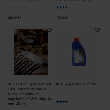
28,49 €*
17,90 €*
KOX Tri-Star Spar-Satz mit
KOX Sägeketten-Haftöl 1L
Führungsschiene und 4
DuraCut / MultiCut
Sägeketten 3/8" Hobby, 1.3
mm, 35 cm