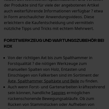
der Produkte sind für viele der angebotenen Artikel
YouTube-Videos
auch weiterführende Informationen verfügbar ? etwa
Google Maps
in Form anschaulicher Anwendungsvideos. Diese
erleichtern die Kaufentscheidung und vermitteln
Kontaktaufnahme per Chat
nützliche Tipps und Tricks mit echtem Mehrwert.
Forstwerkzeug und Wartungszubehör bei
Marketing Cookies
KOX
Von der richtigen Axt bis zum Spalthammer in
Forstqualität ? die nötigen Werkzeuge zum
Google Global Site Tag
manuellen Spalten von Holz, Entasten und
Microsoft Advertising Universal
Einschlagen von Fallkerben sind im Sortiment der
Event Tracking
Äxte, Spalthammer, Spaltäxte und Beile
zu finden.
Facebook Pixel
Auch wenn Forst- und Gartenarbeiten kräftezehrend
sein können, handliche
Criteo
Sappies
ermöglichen
rückenschonende Bewegungsabläufe. Ob zum
Survicate
Rücken von Stammstücken oder Aufheben von