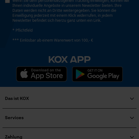
Wenn Sie dem personenbezogenen Tracking einwilligen, können wir
Ihnen individuelle Angebote in unserem Newsletter bieten. Ihre
Daten werden nicht an Dritte weitergegeben. Sie können die
Einwilligung jederzeit mit einem Klick widerrufen, in jedem
Newsletter befindet sich hierzu ganz unten ein Link.
* Pflichtfeld
*** Einlösbar ab einem Warenwert von 100,- €
KOX APP
Das ist KOX
Über uns
Karriere
Services
Soziales Engagement
FAQ
Ratgeber
KOX Katalog
KOX Harvester
Zahlung