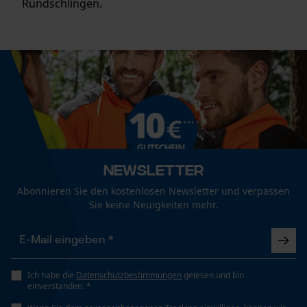
Rundschlingen.
Newsletter
Abonnieren Sie den kostenlosen Newsletter und verpassen
Sie keine Neuigkeiten mehr.
Ich habe die
Datenschutzbestimmungen
gelesen und bin
einverstanden. *