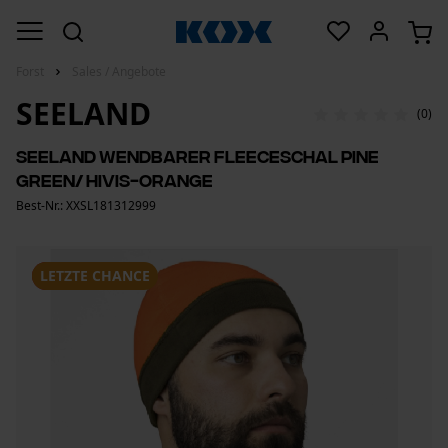
Forst
Sales / Angebote
SEELAND
(0)
Seeland wendbarer Fleeceschal Pine
Green/ HiVis-Orange
Best-Nr.: XXSL181312999
SALE
LETZTE CHANCE