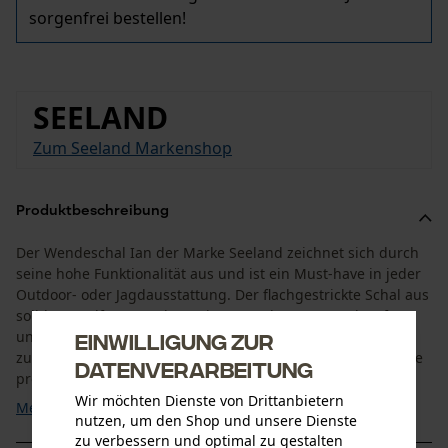
sorgenfrei bestellen!
SEELAND
Zum Seeland Markenshop
Produktbeschreibung
Der Wendeschal Ian der Marke Seeland zeichnet sich durch
seine hohe Funktionalität aus und ist ein Must-have in jeder
Outdoor- oder Jagdausstattung. Der flachgestrickte Schal aus
solider Acrylfaser punktet mit angenehmem Tragekomfort
und hervorragender Wärmeisolierung. Das Material ist
Einwilligung zur
zudem langlebig und widerstandsfähig – Eigenschaften, die
Datenverarbeitung
professionelle Forstarbeiter und Jäger, aber ...
Wir möchten Dienste von Drittanbietern
Mehr anzeigen
nutzen, um den Shop und unsere Dienste
zu verbessern und optimal zu gestalten