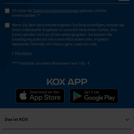
Geo-IP und User Detection
Tragegefühl
Ich habe die
Datenschutzbestimmungen
gelesen und bin
YouTube-Videos
Bequem, Weich, Kuschelig
einverstanden. *
Google Maps
Wenn Sie dem personenbezogenen Tracking einwilligen, können wir
Ihnen individuelle Angebote in unserem Newsletter bieten. Ihre
Kontaktaufnahme per Chat
Daten werden nicht an Dritte weitergegeben. Sie können die
Volumen
Einwilligung jederzeit mit einem Klick widerrufen, in jedem
6750 cm³
Newsletter befindet sich hierzu ganz unten ein Link.
* Pflichtfeld
Marketing Cookies
*** Einlösbar ab einem Warenwert von 100,- €
Wasserbeständigkeit
Nicht wasserbeständig
KOX APP
Google Global Site Tag
Wetterlage
Microsoft Advertising Universal
Kalt und frostig, Nebel, Schneefall, starker Frost,
Event Tracking
anspruchsvolle Wetterlage, Windig
Facebook Pixel
Criteo
Das ist KOX
Survicate
Technische Spezifikationen
Über uns