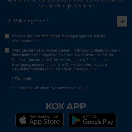
Tragegefühl
Sie keine Neuigkeiten mehr.
Bequem
Funktionale Cookies
Volumen
72000 cm³
Ich habe die
Datenschutzbestimmungen
gelesen und bin
einverstanden. *
Loop54 Personalization
Wenn Sie dem personenbezogenen Tracking einwilligen, können wir
Personalisierte Startseite
Ihnen individuelle Angebote in unserem Newsletter bieten. Ihre
Wetterlage
Daten werden nicht an Dritte weitergegeben. Sie können die
Kalt und frostig, gemäßigtes Wetter, Bewölkt und
Gespeicherter Warenkorb
Einwilligung jederzeit mit einem Klick widerrufen, in jedem
kühl, anspruchsvolle Wetterlage
Newsletter befindet sich hierzu ganz unten ein Link.
Persönliche Begrüßung
* Pflichtfeld
Geo-IP und User Detection
*** Einlösbar ab einem Warenwert von 100,- €
YouTube-Videos
Technische Spezifikationen
Google Maps
KOX APP
Automatische Kettenschmierung
Kontaktaufnahme per Chat
Nein