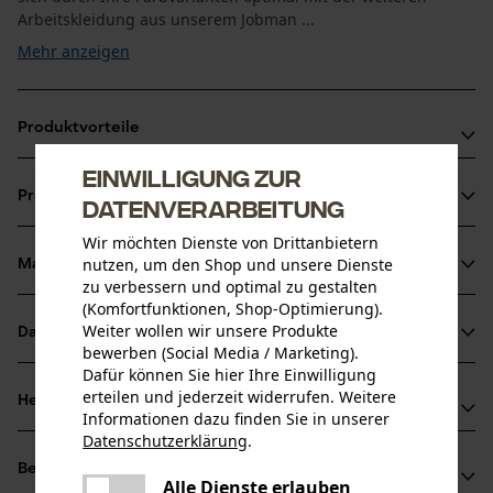
Arbeitskleidung aus unserem Jobman ...
Mehr anzeigen
Produktvorteile
Einwilligung zur
Jobman Strickmütze aus leichtem Single Jersey
Produktinformationen
Datenverarbeitung
Weiches Fleece-Futter
In Strick-Optik
Wir möchten Dienste von Drittanbietern
nutzen, um den Shop und unsere Dienste
Material & Pflege
Produktdetails
zu verbessern und optimal zu gestalten
(Komfortfunktionen, Shop-Optimierung).
Aktivitätstyp
Weiter wollen wir unsere Produkte
Datenblätter
Material
Angeln, Arbeiten, Campen, Wandern
bewerben (Social Media / Marketing).
Dafür können Sie hier Ihre Einwilligung
Produktsicherheitsdatenblatt (PDF)
Materialart
erteilen und jederzeit widerrufen. Weitere
Herstellerinformationen
Informationen dazu finden Sie in unserer
Baumwolle
Altersgruppe
Herstellerdatenblatt (PDF)
Datenschutzerklärung
.
Jobman Texet AB
Erwachsener
teilen
Bewertungen
(1)
BOX 42
Es ist ein Fehler aufgetreten. Bitte
Alle Dienste erlauben