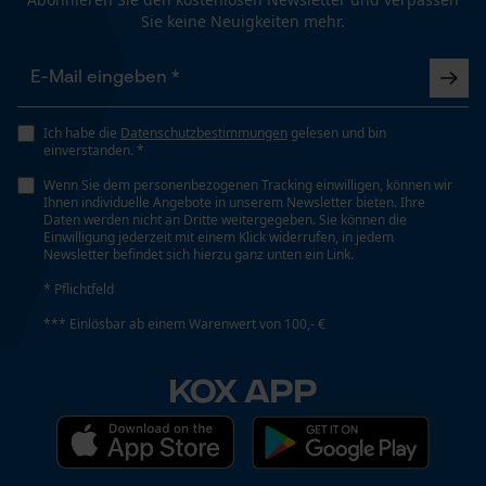
Sie keine Neuigkeiten mehr.
Taschentyp
Ohne Taschen
Funktionale Cookies
Pflegehinweise
Folgen Sie den Pflegehinweisen auf dem Etikett.
Ich habe die
Datenschutzbestimmungen
gelesen und bin
einverstanden. *
Tragegefühl
Loop54 Personalization
Bequem
Wenn Sie dem personenbezogenen Tracking einwilligen, können wir
Personalisierte Startseite
Ihnen individuelle Angebote in unserem Newsletter bieten. Ihre
Daten werden nicht an Dritte weitergegeben. Sie können die
Gespeicherter Warenkorb
Einwilligung jederzeit mit einem Klick widerrufen, in jedem
Volumen
Newsletter befindet sich hierzu ganz unten ein Link.
Persönliche Begrüßung
1600 cm³
* Pflichtfeld
Geo-IP und User Detection
*** Einlösbar ab einem Warenwert von 100,- €
YouTube-Videos
Wasserbeständigkeit
Google Maps
Nicht wasserbeständig
KOX APP
Kontaktaufnahme per Chat
Wetterlage
Kalt und frostig, Bewölkt und kühl, Windig