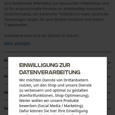
eine funktionale Alternative zur klassischen Arbeitshose und
ist für anspruchsvolle Einsätze im Arbeitsalltag konzipiert.
Stretcheinsätze, ein elastischer Taillenbund sowie elastische
Hosenträger sorgen für eine flexible Passform und hohen
Tragekomfort.
Artikulierte Knie und ein Zwickel im Schritt ...
Mehr anzeigen
Produktvorteile
Einwilligung zur
Datenverarbeitung
Arbeitslatzhose mit elastischen Hosenträgern und
Produktinformationen
Taillenbund
Wir möchten Dienste von Drittanbietern
nutzen, um den Shop und unsere Dienste
Stretcheinsätze und Zwickel für hohe Bewegungsfreiheit
zu verbessern und optimal zu gestalten
Außen zugängliche, verstellbare Kniepolstertaschen
Material & Pflege
(Komfortfunktionen, Shop-Optimierung).
Produktdetails
Weiter wollen wir unsere Produkte
bewerben (Social Media / Marketing).
Aktivitätstyp
Datenblätter
Dafür können Sie hier Ihre Einwilligung
Material
Arbeiten