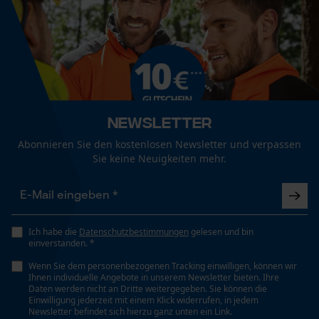
Schleudern)
Econda Analytics
Mouseflow Web Analytics Tool
Geschlecht
Unisex
Fact-Finder Tracking
Pflegehinweise
Folgen Sie den Pflegehinweisen auf dem Etikett.
Jahreszeit
Funktionale Cookies
Ganzjahresartikel
Newsletter
Abonnieren Sie den kostenlosen Newsletter und verpassen
Sie keine Neuigkeiten mehr.
Optik/Muster
Loop54 Personalization
Unifarben
Personalisierte Startseite
Gespeicherter Warenkorb
Ich habe die
Datenschutzbestimmungen
gelesen und bin
Passform
einverstanden. *
Persönliche Begrüßung
Regular Fit
Wenn Sie dem personenbezogenen Tracking einwilligen, können wir
Geo-IP und User Detection
Ihnen individuelle Angebote in unserem Newsletter bieten. Ihre
Daten werden nicht an Dritte weitergegeben. Sie können die
YouTube-Videos
Einwilligung jederzeit mit einem Klick widerrufen, in jedem
Sichtbarkeit
Newsletter befindet sich hierzu ganz unten ein Link.
Google Maps
Reflektierende Aufdrucke