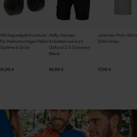
Beinabschluss
Normaler Saum
Prüfung setzen von Cookies
3M Kapselgehörschutz
Helly Hansen
Jobman Polo-Shirt
für Helmmontage Peltor
Arbeitshose kurz
5564 Grau
Session ID
Beinform
Optime II Grün
Oxford 2.0 Connect
Speichern der Auswahl zur
Cargo
Black
Datenverarbeitung
Econda Tag Manager
31,90 €
82,90 €
17,90 €
Branche
Handwerk, Garten- und Landschaftsbau, Städte und
Gemeinde, Logistik und Transportwesen, Bau- und
Statistik Cookies
Baustoffindustrie, Elektroindustrie
Bundabschluss
Elastischer Bund
Econda Analytics
Mouseflow Web Analytics Tool