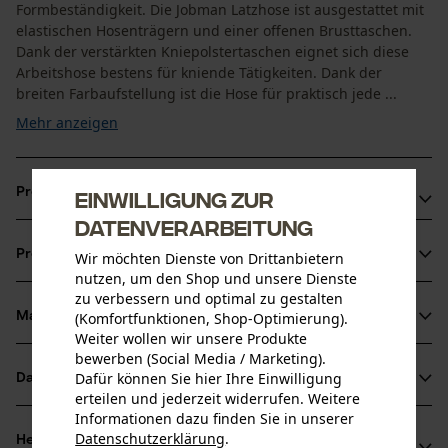
Formbeständigkeit. Die Jobman Latzhose ist ausgestattet mit
elastischen Hosenträgern und einer offenen Brusttaschen.
Dank der verstärkten Kniepolstertaschen eignet sich diese
Arbeitshose bestens für kniende Tätigkeiten. Dank der
breiten Farbaufstellung ist die Hose für praktisch jede ...
Mehr anzeigen
Produktvorteile
Einwilligung zur
Datenverarbeitung
Jobman Arbeitslatzhose mit verstärkten
Produktinformationen
Wir möchten Dienste von Drittanbietern
Kniepolstertaschen
nutzen, um den Shop und unsere Dienste
Sie ist wie eine Handwerkerhose ausgestattet inklusive
zu verbessern und optimal zu gestalten
Zollstocktasche mit Messerfach
(Komfortfunktionen, Shop-Optimierung).
Material & Pflege
Produktdetails
Weiter wollen wir unsere Produkte
Beintasche mit Extrafach und Klappe mit Klettverschluss
bewerben (Social Media / Marketing).
Aktivitätstyp
Dafür können Sie hier Ihre Einwilligung
Datenblätter
Material
Arbeiten, Angeln, Campen
erteilen und jederzeit widerrufen. Weitere
Informationen dazu finden Sie in unserer
Produktsicherheitsdatenblatt (PDF)
Materialart
Datenschutzerklärung
.
Herstellerinformationen