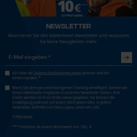
Fact-Finder Tracking
Geschlecht
Unisex
Newsletter
Funktionale Cookies
Abonnieren Sie den kostenlosen Newsletter und verpassen
Jahreszeit
Sie keine Neuigkeiten mehr.
Ganzjahresartikel
Loop54 Personalization
Optik/Muster
Personalisierte Startseite
Zweifarbig, Reflektierend
Ich habe die
Datenschutzbestimmungen
gelesen und bin
einverstanden. *
Gespeicherter Warenkorb
Wenn Sie dem personenbezogenen Tracking einwilligen, können wir
Persönliche Begrüßung
Ihnen individuelle Angebote in unserem Newsletter bieten. Ihre
Passform
Daten werden nicht an Dritte weitergegeben. Sie können die
Geo-IP und User Detection
Relaxed Fit
Einwilligung jederzeit mit einem Klick widerrufen, in jedem
Newsletter befindet sich hierzu ganz unten ein Link.
YouTube-Videos
* Pflichtfeld
Google Maps
Sichtbarkeit
*** Einlösbar ab einem Warenwert von 100,- €
Kontaktaufnahme per Chat
Reflexstreifen