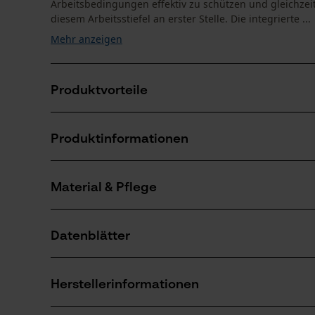
Arbeitsbedingungen effektiv zu schützen und gleichzeit
diesem Arbeitsstiefel an erster Stelle. Die integrierte ...
Mehr anzeigen
Produktvorteile
Sicherheitsschuhe bieten Schutz vor Verletzungen d
Produktinformationen
Helly Tech® Membran hält Füße trocken und sorgt fü
Rutschfeste Gummisohle für sicheren Halt auf glatt
Material & Pflege
Produktdetails
Aktivitätstyp
Datenblätter
Arbeiten, Wandern, Unfallvermeidung, Schützen
Material
Produktsicherheitsdatenblatt (PDF)
Materialart
Herstellerinformationen
Leder
Anzahl Teile
1 Stk