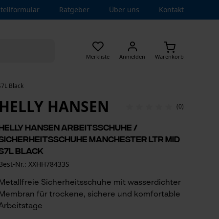
tellformular
Ratgeber
Über uns
Kontakt
Merkliste
Anmelden
Warenkorb
S7L Black
HELLY HANSEN
(0)
Helly Hansen Arbeitsschuhe /
Sicherheitsschuhe Manchester Ltr Mid
S7L Black
Best-Nr.: XXHH78433S
Metallfreie Sicherheitsschuhe mit wasserdichter
Membran für trockene, sichere und komfortable
Arbeitstage