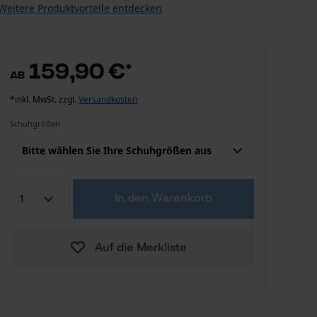
Weitere Produktvorteile entdecken
159,90 €
*
ab
*inkl. MwSt. zzgl.
Versandkosten
Schuhgrößen
Bitte wählen Sie Ihre Schuhgrößen aus
159,90 €
39
In den Warenkorb
159,90 €
40
Auf die Merkliste
159,90 €
41
159,90 €
42