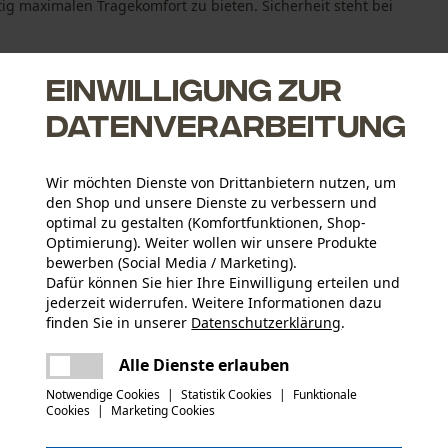
ig maximalen Tragekomfort zu bieten. Sicherheit steht bei
Einwilligung zur
Datenverarbeitung
ank Kompositkappe und durchtrittsicherer Sohle
Wir möchten Dienste von Drittanbietern nutzen, um
den Shop und unsere Dienste zu verbessern und
r ein angenehmes Klima
optimal zu gestalten (Komfortfunktionen, Shop-
en und unebenen Flächen
Optimierung). Weiter wollen wir unsere Produkte
bewerben (Social Media / Marketing).
Dafür können Sie hier Ihre Einwilligung erteilen und
jederzeit widerrufen. Weitere Informationen dazu
Altersgruppe
finden Sie in unserer
Datenschutzerklärung
.
Erwachsener
teilen
Es ist ein Fehler aufgetreten. Bitte
Alle Dienste erlauben
versuchen Sie es erneut.
mail
Details Polsterung
Notwendige Cookies
|
Statistik Cookies
|
Funktionale
Fußbett-Polsterung
Cookies
|
Marketing Cookies
Applikationen
Logoprägung