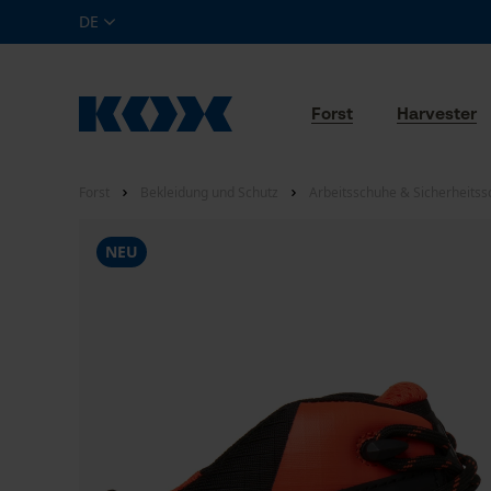
DE
Forst
Harvester
Forst
Bekleidung und Schutz
Arbeitsschuhe & Sicherheits
NEU