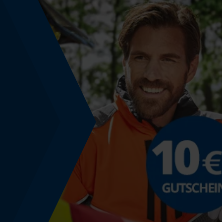
Werkzeugloser Kettenwechsel
Nein
Energie & Leistung
Akku-Kapazitätsanzeige
Nein
Powerbank-Funktion
Nein
Modell & Kollektion
Kollektionsname
Manchester