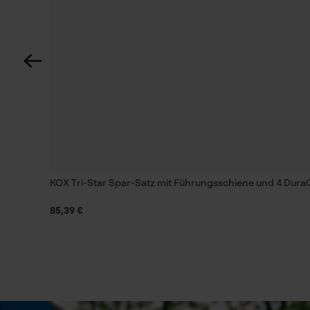
Pflegehinweise
Technische Spezifikationen
Gemäß den Herstelleranweisungen reinigen und
lagern.
Automatische Kettenschmierung
Nein
Eigenschaften Einlegesohle
Dämpfend, Atmungsaktiv
KOX Tri-Star Spar-Satz mit Führungsschiene und 4 DuraC
Herstellertechnologie
85,39 €
HELLY GRIP, HELLY TECH®
Schrägschnitt
Nein