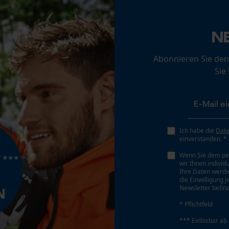
Zehenschutzkappe
Loop54 Personalization
Kompositkappe
N
Personalisierte Startseite
Gespeicherter Warenkorb
Abonnieren Sie den
Persönliche Begrüßung
Sie
Geo-IP und User Detection
Akku/Batterie enthalten
YouTube-Videos
Akku/Batterien nicht im Lieferumfang enthalten
Google Maps
Ich habe die
Dat
Kontaktaufnahme per Chat
einverstanden. *
Wenn Sie dem pe
wir Ihnen individ
Marketing Cookies
Ihre Daten werde
die Einwilligung 
Newsletter befind
* Pflichtfeld
Modellname
*** Einlösbar ab
Mid
Google Global Site Tag