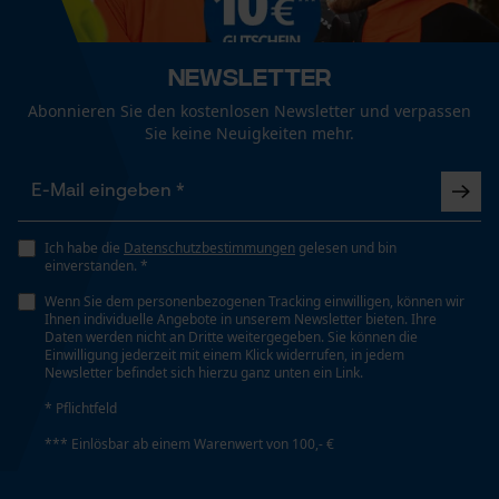
Mouseflow Web Analytics Tool
Weitere Bewertungen anzeigen
Fact-Finder Tracking
Größe & Maße
Newsletter
Schafthöhe
Abonnieren Sie den kostenlosen Newsletter und verpassen
High Cut
Sie keine Neuigkeiten mehr.
Funktionale Cookies
Schaftlänge
15 cm
Loop54 Personalization
Ich habe die
Datenschutzbestimmungen
gelesen und bin
Personalisierte Startseite
einverstanden. *
Gespeicherter Warenkorb
Wenn Sie dem personenbezogenen Tracking einwilligen, können wir
Technische Spezifikationen
Ihnen individuelle Angebote in unserem Newsletter bieten. Ihre
Persönliche Begrüßung
Daten werden nicht an Dritte weitergegeben. Sie können die
Einwilligung jederzeit mit einem Klick widerrufen, in jedem
Automatische Kettenschmierung
Geo-IP und User Detection
Newsletter befindet sich hierzu ganz unten ein Link.
Nein
YouTube-Videos
* Pflichtfeld
Google Maps
*** Einlösbar ab einem Warenwert von 100,- €
Eigenschaft
Kontaktaufnahme per Chat
Robust, Atmungsaktiv, Stoßabsorbierend,