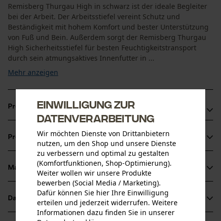
Remisberg Thurgau High in schwarz ist der ideale Begleiter
bei der Arbeit. Der Arbeitsstiefel vereint Schutz und
Beständigkeit mit hohem Komfort und bester Unterstützung
von Fuß und Bein. Außerdem sorgt der Remisberg Thurgau
High Sicherheitsstiefel für besten Feuchtigkeitstransport
durch sein atmungsaktives Innenfutter in ...
Mehr anzeigen
Einwilligung zur
Produktvorteile
Datenverarbeitung
Leichte, nicht magnetische und selbstrückstellende
Wir möchten Dienste von Drittanbietern
Produktinformationen
Kunststoff-Schutzkappe schützt Ihren Fuß mit einer
nutzen, um den Shop und unsere Dienste
zu verbessern und optimal zu gestalten
Belastbarkeit von mindestens 200 J
(Komfortfunktionen, Shop-Optimierung).
Arbeitsschuhe mit hohem Schaft für maximale
Material & Pflege
Weiter wollen wir unsere Produkte
Produktdetails
Unterstützung und guten Halt
bewerben (Social Media / Marketing).
Dafür können Sie hier Ihre Einwilligung
Sichrheitsschuhe rutschsicher dank spezieller 2-Schichten
Aktivitätstyp
Datenblätter
erteilen und jederzeit widerrufen. Weitere
Material
Arbeiten, Angeln, Jagen, Campen, Wandern,
PU-Laufsohle mit ActiveGrip Technologie
Informationen dazu finden Sie in unserer
Schützen
Baumusterprüfung (PDF)