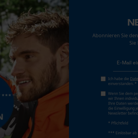
Loop54 Personalization
N
Personalisierte Startseite
Gespeicherter Warenkorb
Abonnieren Sie den
Persönliche Begrüßung
Sie
Geo-IP und User Detection
YouTube-Videos
Google Maps
Ich habe die
Dat
Kontaktaufnahme per Chat
einverstanden. *
Wenn Sie dem pe
wir Ihnen individ
Marketing Cookies
Ihre Daten werde
Anwendungshinweis
die Einwilligung 
Newsletter befind
Das Granulat mit den Fingern zerkleinern, bis eine
homogene Körnung fühlbar ist. Anschließend die
* Pflichtfeld
Blase im Inneren mit kräftigem Druck zum
*** Einlösbar ab
Google Global Site Tag
Zerplatzen bringen. Nun ist die Sofortkompresse