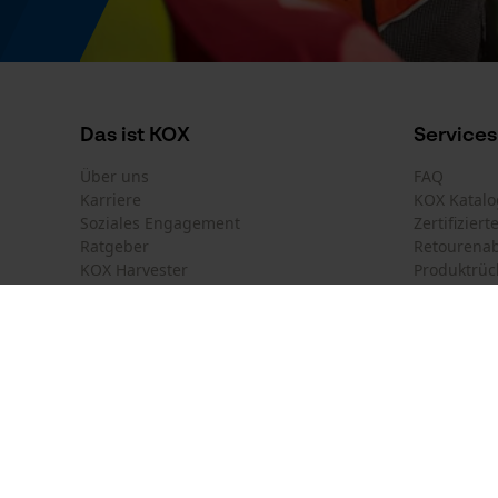
Das ist KOX
Services
Über uns
FAQ
Karriere
KOX Katalo
Soziales Engagement
Zertifizier
Ratgeber
Retourena
KOX Harvester
Produktrüc
Motorsägen-Kurse
Versandkos
Newsletter-Anmeldung
Land auswählen
Kontakt
France
Österreich
Kontaktfor
Schweiz
Suisse
Bestellfor
Belgique
België
Newsletter
Nederland