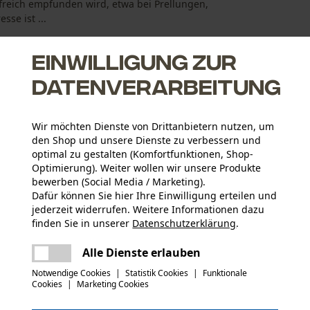
freich empfunden wird, etwa bei Prellungen,
se ist ...
Einwilligung zur
Datenverarbeitung
Wir möchten Dienste von Drittanbietern nutzen, um
den Shop und unsere Dienste zu verbessern und
optimal zu gestalten (Komfortfunktionen, Shop-
Optimierung). Weiter wollen wir unsere Produkte
bewerben (Social Media / Marketing).
Dafür können Sie hier Ihre Einwilligung erteilen und
jederzeit widerrufen. Weitere Informationen dazu
Altersgruppe
finden Sie in unserer
Datenschutzerklärung
.
Erwachsener
teilen
Es ist ein Fehler aufgetreten. Bitte
Alle Dienste erlauben
versuchen Sie es erneut.
Konformitätserklärung (PDF)
mail
Notwendige Cookies
|
Statistik Cookies
|
Funktionale
Cookies
|
Marketing Cookies
Applikationen
Logoschriftzug