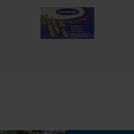
Einmalig verwendbar, Selbstauslösend
Speichern der Auswahl zur
Datenverarbeitung
Econda Tag Manager
Häckselfunktion
Nein
Statistik Cookies
Schrägschnitt
Nein
Econda Analytics
Werkzeugloser Kettenwechsel
Mouseflow Web Analytics Tool
Nein
Fact-Finder Tracking
Funktionale Cookies
Akku/Batterie enthalten
Akku/Batterien nicht im Lieferumfang enthalten