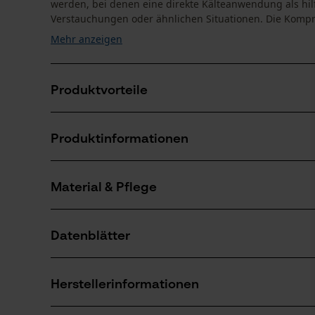
werden, bei denen eine direkte Kälteanwendung als hil
Verstauchungen oder ähnlichen Situationen. Die Kompres
Mehr anzeigen
Produktvorteile
Für den mobilen Einsatz
Produktinformationen
Kühlpad sekundenschnell gebrauchsbereit
Kühldauer 15-20 Minuten
Material & Pflege
Produktdetails
Aktivitätstyp
Datenblätter
Erste Hilfe, Kühlen
Material
Produktsicherheitsdatenblatt (PDF)
Hauptmaterial
Herstellerinformationen
Kunststoff
Anzahl Teile
Herstellerdatenblatt (PDF)
1 Stk