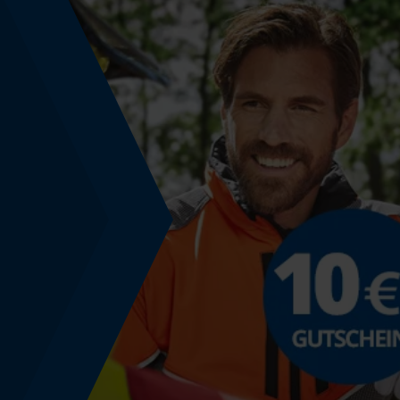
Powerbank-Funktion
Nein
Verwendungszweck
Anwendungsgrund
Schwellungen, Verstauchungen, Insektenstiche
Nutzung & Gebrauch
Anwendungsdauer
20 min