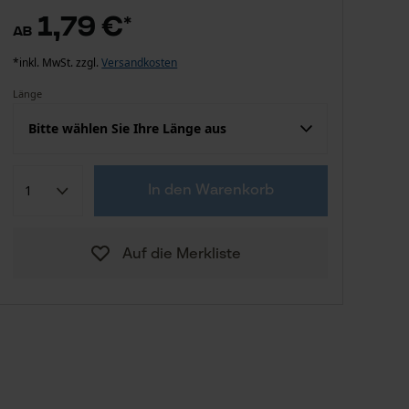
1,79 €
*
ab
*inkl. MwSt. zzgl.
Versandkosten
Länge
Bitte wählen Sie Ihre Länge aus
1,79 €
13.0 cm
In den Warenkorb
2,39 €
15.0 cm
Auf die Merkliste