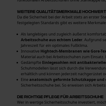
funktionalen Arbeitsschuhen ohne Stahlkappe ist,
Weitere Qualitätsmerkmale hochwert
Da die Sicherheit bei der Arbeit stets an erster 
festgelegten Standards gibt es weitere Merkmale, 
Als langlebiges und zugleich äußerst komfortab
Arbeitsschuhe aus echtem Leder
. Aufgrund s
Jahreszeit für ein optimales Fußklima.
Innovative
Hightech-Membranen wie Gore-Te
Material auch bei Arbeitsschuhen zum Einsatz. E
Gedämpfte
Einlegesohlen mit antibakteriell
Schuhmodellen lässt sich durch die Verwendun
erhältlich und können jederzeit nachgerüstet 
Eine
anatomisch geformte Schutzkappe und e
Sicherheitsschuhe bei. So erweisen sich Arbei
Die richtige Pflege für Arbeitsschuhe
Wer in wertige Sicherheitsschuhe investiert, möch