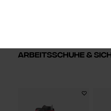
DE
Forst
Harvester
Forst
Bekleidung und Schutz
Arbeitsschuhe & Sicherheits
Arbeitsschuhe & Sic