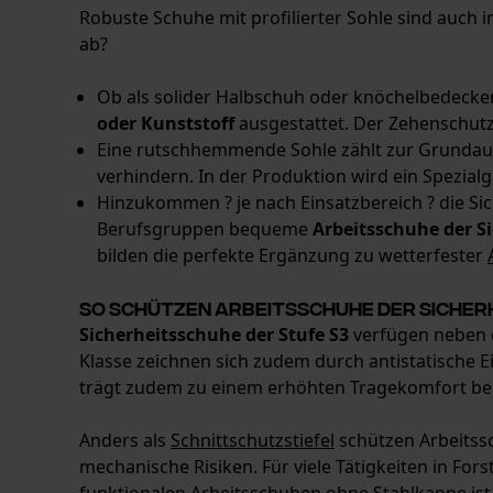
Robuste Schuhe mit profilierter Sohle sind auch i
ab?
Ob als solider Halbschuh oder knöchelbedecken
oder Kunststoff
ausgestattet. Der Zehenschutz 
Eine rutschhemmende Sohle zählt zur Grundauss
verhindern. In der Produktion wird ein Spezia
Hinzukommen ? je nach Einsatzbereich ? die Sic
Berufsgruppen bequeme
Arbeitsschuhe der Si
bilden die perfekte Ergänzung zu wetterfester
So schützen Arbeitsschuhe der Sicher
Sicherheitsschuhe der Stufe S3
verfügen neben e
Klasse zeichnen sich zudem durch antistatische 
trägt zudem zu einem erhöhten Tragekomfort bei.
Anders als
Schnittschutzstiefel
schützen Arbeitss
mechanische Risiken. Für viele Tätigkeiten in F