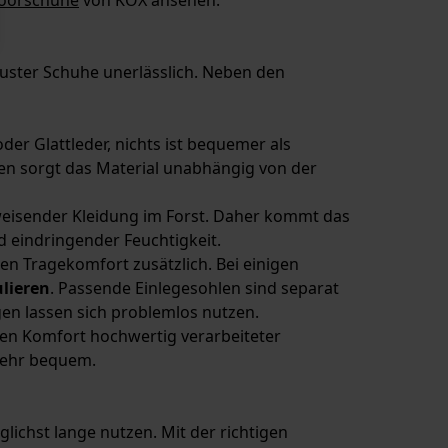
oorschuhe
von KOX ansehen.
obuster Schuhe unerlässlich. Neben den
er Glattleder, nichts ist bequemer als
n sorgt das Material unabhängig von der
weisender Kleidung im Forst. Daher kommt das
d eindringender Feuchtigkeit.
en Tragekomfort zusätzlich. Bei einigen
ulieren
. Passende Einlegesohlen sind separat
en lassen sich problemlos nutzen.
n Komfort hochwertig verarbeiteter
 sehr bequem.
glichst lange nutzen. Mit der richtigen