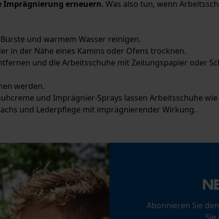
e Imprägnierung erneuern
. Was also tun, wenn Arbeitssc
Funktionale Cookies
r Bürste und warmem Wasser reinigen.
der in der Nähe eines Kamins oder Ofens trocknen.
 entfernen und die Arbeitsschuhe mit Zeitungspapier oder 
Loop54 Personalization
Personalisierte Startseite
chen werden.
Gespeicherter Warenkorb
chuhcreme und Imprägnier-Sprays lassen Arbeitsschuhe wie
hwachs und Lederpflege mit imprägnierender Wirkung.
Persönliche Begrüßung
Geo-IP und User Detection
YouTube-Videos
Google Maps
Kontaktaufnahme per Chat
N
Abonnieren Sie den
Marketing Cookies
Sie