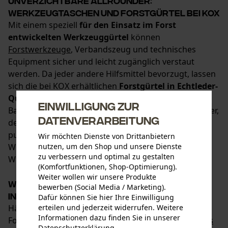
Unverzichtbare Allrounder:
Werkzeugtaschen und Forstgürtel bei KOX
Mit einem speziell
für den Einsatz im Forst
entwickelten Werkzeuggürtel
können
Forstwerkzeuge
, Verbandszeug und technisches
Equipment sicher und leicht zugänglich verstaut
werden. Da jeder andere Hilfsmittel bevorzugt, lassen
sich die bei KOX erhältlichen
Forstgürtel in Echtleder-
Qualität individuell bestücken
. Nach dem
Einwilligung zur
Baukastenprinzip entsteht so ein praktischer Begleiter,
Datenverarbeitung
der mit angenehmer Flexibilität und Robustheit
punktet. Jetzt hochwertige Forstgürtel und
Wir möchten Dienste von Drittanbietern
nutzen, um den Shop und unsere Dienste
Werkzeugtaschen entdecken und nach eigenen
zu verbessern und optimal zu gestalten
Wünschen konfigurieren!
(Komfortfunktionen, Shop-Optimierung).
Weiter wollen wir unsere Produkte
Werkzeuggürtel für Forst und Garten ?
bewerben (Social Media / Marketing).
individuell erweiterbar
Dafür können Sie hier Ihre Einwilligung
erteilen und jederzeit widerrufen. Weitere
Hände frei für anspruchsvolle Aufgaben: Mit einem
Informationen dazu finden Sie in unserer
Forstgürtel sind wichtige Werkzeuge,
Erste-Hilfe-Sets
Datenschutzerklärung
.