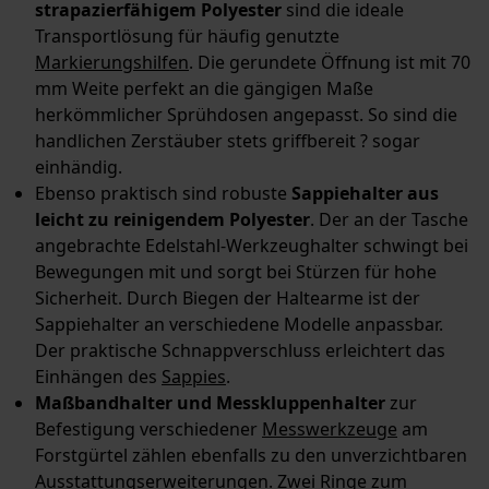
strapazierfähigem Polyester
sind die ideale
Transportlösung für häufig genutzte
Markierungshilfen
. Die gerundete Öffnung ist mit 70
Marketing Cookies
mm Weite perfekt an die gängigen Maße
herkömmlicher Sprühdosen angepasst. So sind die
handlichen Zerstäuber stets griffbereit ? sogar
einhändig.
Google Global Site Tag
Ebenso praktisch sind robuste
Sappiehalter aus
Microsoft Advertising Universal
leicht zu reinigendem Polyester
. Der an der Tasche
Event Tracking
angebrachte Edelstahl-Werkzeughalter schwingt bei
Facebook Pixel
Bewegungen mit und sorgt bei Stürzen für hohe
Criteo
Sicherheit. Durch Biegen der Haltearme ist der
Sappiehalter an verschiedene Modelle anpassbar.
Survicate
Der praktische Schnappverschluss erleichtert das
Einhängen des
Sappies
.
Maßbandhalter und Messkluppenhalter
zur
Befestigung verschiedener
Messwerkzeuge
am
Forstgürtel zählen ebenfalls zu den unverzichtbaren
Ausstattungserweiterungen. Zwei Ringe zum