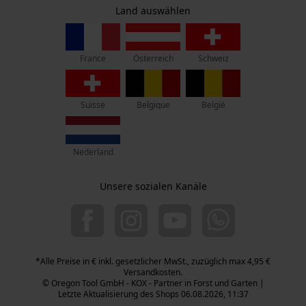
Widerruf
Zentrale:
Land auswählen
Privatsphäre
Lise-Meitner-Str. 4
70736 Fellbach
France
Österreich
Schweiz
Retouren-Adresse:
Beim Erlenwäldchen 14/2
71522 Backnang
Suisse
Belgique
België
Telefon Erreichbarkeit:
Mo.-Fr.: 07:00 - 18:00 Uhr
Nederland
Sa.: 09:00 - 13:00 Uhr
+49 (0) 711. 300 33 - 200
Unsere sozialen Kanäle
+49 (0) 171 339 1527
info@kox.eu
*Alle Preise in € inkl. gesetzlicher MwSt., zuzüglich max 4,95 €
Versandkosten.
© Oregon Tool GmbH - KOX - Partner in Forst und Garten |
Letzte Aktualisierung des Shops 06.08.2026, 11:37