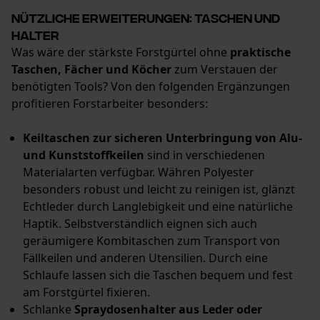
Mouseflow Web Analytics Tool
Nützliche Erweiterungen: Taschen und
Fact-Finder Tracking
Halter
Was wäre der stärkste Forstgürtel ohne
praktische
Taschen, Fächer und Köcher
zum Verstauen der
Funktionale Cookies
benötigten Tools? Von den folgenden Ergänzungen
profitieren Forstarbeiter besonders:
Keiltaschen zur sicheren Unterbringung von Alu-
Loop54 Personalization
und Kunststoffkeilen
sind in verschiedenen
Personalisierte Startseite
Materialarten verfügbar. Währen Polyester
besonders robust und leicht zu reinigen ist, glänzt
Gespeicherter Warenkorb
Echtleder durch Langlebigkeit und eine natürliche
Persönliche Begrüßung
Haptik. Selbstverständlich eignen sich auch
Geo-IP und User Detection
geräumigere Kombitaschen zum Transport von
Fällkeilen und anderen Utensilien. Durch eine
YouTube-Videos
Schlaufe lassen sich die Taschen bequem und fest
Google Maps
am Forstgürtel fixieren.
Kontaktaufnahme per Chat
Schlanke
Spraydosenhalter aus Leder oder