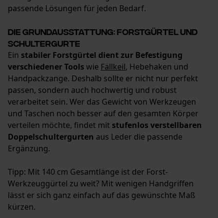
passende Lösungen für jeden Bedarf.
Die Grundausstattung: Forstgürtel und
Schultergurte
Ein
stabiler Forstgürtel dient zur Befestigung
Prüfung setzen von Cookies
verschiedener Tools
wie
Fällkeil
, Hebehaken und
Session ID
Handpackzange. Deshalb sollte er nicht nur perfekt
Speichern der Auswahl zur
passen, sondern auch hochwertig und robust
Datenverarbeitung
verarbeitet sein. Wer das Gewicht von Werkzeugen
Econda Tag Manager
und Taschen noch besser auf den gesamten Körper
verteilen möchte, findet mit
stufenlos verstellbaren
Doppelschultergurten
aus Leder die passende
Ergänzung.
Statistik Cookies
Tipp: Mit 140 cm Gesamtlänge ist der Forst-
Werkzeuggürtel zu weit? Mit wenigen Handgriffen
lässt er sich ganz einfach auf das gewünschte Maß
Econda Analytics
kürzen.