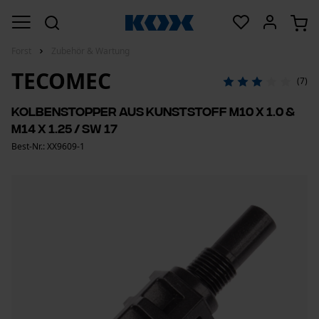
Forst
Zubehör & Wartung
TECOMEC
(7)
Kolbenstopper aus Kunststoff M10 x 1.0 &
M14 x 1.25 / SW 17
Best-Nr.: XX9609-1