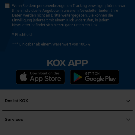
1 mm
Wenn Sie dem personenbezogenen Tracking einwilligen, können wir
Ihnen individuelle Angebote in unserem Newsletter bieten. Ihre
Daten werden nicht an Dritte weitergegeben. Sie können die
Loop54 Personalization
Einwilligung jederzeit mit einem Klick widerrufen, in jedem
Newsletter befindet sich hierzu ganz unten ein Link.
Gewindetyp
Personalisierte Startseite
M
* Pflichtfeld
Gespeicherter Warenkorb
*** Einlösbar ab einem Warenwert von 100,- €
Persönliche Begrüßung
Häckselfunktion
Geo-IP und User Detection
KOX APP
Nein
YouTube-Videos
Google Maps
Phasenwender
Kontaktaufnahme per Chat
Nein
Das ist KOX
Marketing Cookies
Richtung Gewinde
Über uns
Linksgewinde
Karriere
Services
Soziales Engagement
FAQ
Ratgeber