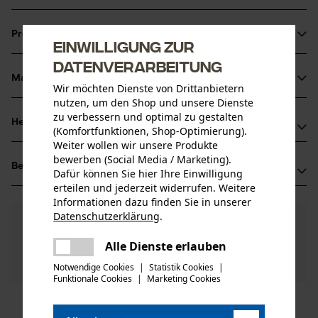
Produktinformationen
Einwilligung zur
Datenverarbeitung
Material & Pflege
Wir möchten Dienste von Drittanbietern
Produktdetails
nutzen, um den Shop und unsere Dienste
zu verbessern und optimal zu gestalten
Aktivitätstyp
Herstellerinformationen
(Komfortfunktionen, Shop-Optimierung).
Material
Wartung
Weiter wollen wir unsere Produkte
TECOMEC S.R.L.
bewerben (Social Media / Marketing).
Hauptmaterial
Bewertungen
(7)
STRADA DELLA MIRANDOLA 11
Dafür können Sie hier Ihre Einwilligung
Kunststoff
Altersgruppe
erteilen und jederzeit widerrufen. Weitere
42124 Reggio Emilia, Italien
Erwachsener
Informationen dazu finden Sie in unserer
Mail: salesdpt@tecomec.com
Datenschutzerklärung
.
3.7
Noch Fragen?
(7)
Web: -
Produkt weiterempfehlen
teilen
Materialzusammensetzung
Unsere Experten stehen Ihnen gerne zur
Tel: + 39 5229 59 00 1
Es ist ein Fehler aufgetreten. Bitte
nachgiebiges Kunststoff
Alle Dienste erlauben
Verfügung!
Anzahl Teile
teilen
versuchen Sie es erneut.
Nach Anzahl der Sterne filtern
Frage stellen
1 Stk
Notwendige Cookies
|
Statistik Cookies
|
Sollten Sie Fragen oder Probleme mit dem Produkt
Funktionale Cookies
|
Marketing Cookies
mail
haben oder Mängel feststellen, können Sie sich gerne
telefonisch unter 0711 300 33 - 200 oder per E-Mail an
1
2
3
4
5
Artikelgewicht