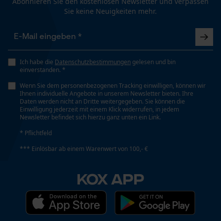
Abonnieren Sie den kostenlosen Newsletter und verpassen
Nein
Sie keine Neuigkeiten mehr.
Funktionale Cookies
Eigenschaft
Robust, Schnelle Handhabung
Ich habe die
Datenschutzbestimmungen
gelesen und bin
einverstanden. *
Loop54 Personalization
Wenn Sie dem personenbezogenen Tracking einwilligen, können wir
Personalisierte Startseite
Häckselfunktion
Ihnen individuelle Angebote in unserem Newsletter bieten. Ihre
Nein
Daten werden nicht an Dritte weitergegeben. Sie können die
Gespeicherter Warenkorb
Einwilligung jederzeit mit einem Klick widerrufen, in jedem
Newsletter befindet sich hierzu ganz unten ein Link.
Persönliche Begrüßung
* Pflichtfeld
Phasenwender
Geo-IP und User Detection
Nein
*** Einlösbar ab einem Warenwert von 100,- €
YouTube-Videos
Google Maps
KOX APP
Schrägschnitt
Kontaktaufnahme per Chat
Nein