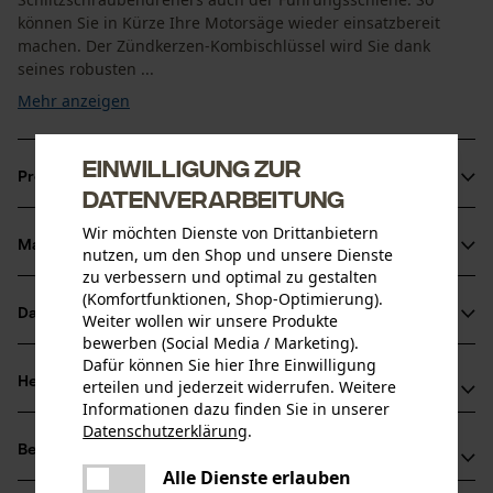
können Sie in Kürze Ihre Motorsäge wieder einsatzbereit
machen. Der Zündkerzen-Kombischlüssel wird Sie dank
seines robusten ...
Mehr anzeigen
Einwilligung zur
Produktinformationen
Datenverarbeitung
Wir möchten Dienste von Drittanbietern
Material & Pflege
nutzen, um den Shop und unsere Dienste
Produktdetails
zu verbessern und optimal zu gestalten
(Komfortfunktionen, Shop-Optimierung).
Aktivitätstyp
Datenblätter
Weiter wollen wir unsere Produkte
Material
Befestigen, Lösen, Wartung
bewerben (Social Media / Marketing).
Herstellerdatenblatt (PDF)
Dafür können Sie hier Ihre Einwilligung
Hauptmaterial
Herstellerinformationen
erteilen und jederzeit widerrufen. Weitere
Metall
Informationen dazu finden Sie in unserer
Altersgruppe
Oregon Tool GmbH
Datenschutzerklärung
.
Erwachsener
teilen
Bewertungen
(4)
Lise-Meitner-Str. 4
Es ist ein Fehler aufgetreten. Bitte
Alle Dienste erlauben
Material Griff
70736 Fellbach, Deutschland
teilen