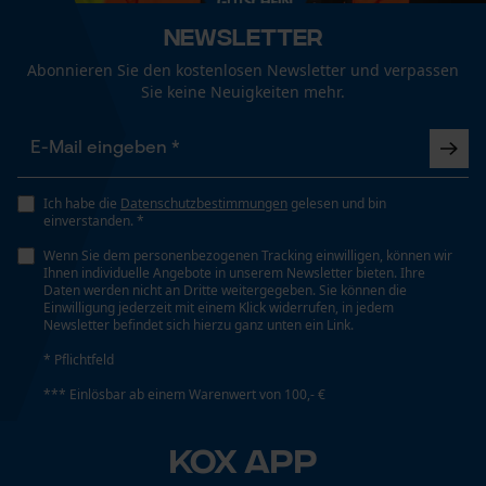
Fact-Finder Tracking
Technische Spezifikationen
Newsletter
Automatische Kettenschmierung
Abonnieren Sie den kostenlosen Newsletter und verpassen
Nein
Sie keine Neuigkeiten mehr.
Funktionale Cookies
Eigenschaft
Robust, Leicht, Lange Lebensdauer
Loop54 Personalization
Ich habe die
Datenschutzbestimmungen
gelesen und bin
einverstanden. *
Personalisierte Startseite
Wenn Sie dem personenbezogenen Tracking einwilligen, können wir
Gespeicherter Warenkorb
Häckselfunktion
Ihnen individuelle Angebote in unserem Newsletter bieten. Ihre
Nein
Daten werden nicht an Dritte weitergegeben. Sie können die
Persönliche Begrüßung
Einwilligung jederzeit mit einem Klick widerrufen, in jedem
Newsletter befindet sich hierzu ganz unten ein Link.
Geo-IP und User Detection
* Pflichtfeld
Phasenwender
YouTube-Videos
Nein
*** Einlösbar ab einem Warenwert von 100,- €
Google Maps
Kontaktaufnahme per Chat
KOX APP
Schrägschnitt