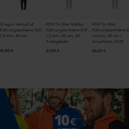
Branche
Forstwirtschaft, Garten- und Landschaftsbau,
KOX Tri-Star Führungsschiene 3/8", 1.6 mm, 37 cm
Landwirtschaft, Städte und Gemeinde
Oregon VersaCut
KOX Tri-Star Hobby
KOX Tri-Star
Prüfung setzen von Cookies
Führungsschiene 325",
Führungsschiene 3/8",
Führungsschiene 3
Jahreszeit
1.5 mm, 40 cm
1.3 mm, 30 cm, 44
Session ID
1.6 mm, 40 cm /
Ertl Ferdinand
Ganzjahresartikel
Treibglieder
Anschluss: A074
Speichern der Auswahl zur
Datenverarbeitung
31,90 €
21,90 €
26,67 €
Econda Tag Manager
Weitere Bewertungen anzeigen
Lieferumfang
1 x Führungsschiene
Statistik Cookies
Größe & Maße
Schienenlänge
37 cm
Econda Analytics
Mouseflow Web Analytics Tool