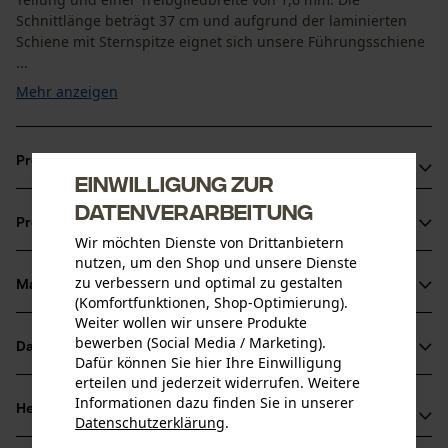
Schnittlänge beträgt 37 cm und aufgrund der laminierten
Schiene mit Sternspitze eignet sich unsere Führungsschiene
...
Mehr anzeigen
Produktvorteile
Einwilligung zur
Hohe Stabilität dank einer Siliziumstahl-Legierung
Datenverarbeitung
Produktinformationen
Mit praktischer Sperre, die das Schmiermittel nicht
Wir möchten Dienste von Drittanbietern
entweichen lässt.
nutzen, um den Shop und unsere Dienste
zu verbessern und optimal zu gestalten
Erhöhte Lebensdauer und Schnittleistung von Kette und
Material & Pflege
Produktdetails
(Komfortfunktionen, Shop-Optimierung).
Schiene
Weiter wollen wir unsere Produkte
Aktivitätstyp
bewerben (Social Media / Marketing).
Datenblätter
Material
Dafür können Sie hier Ihre Einwilligung
Sägen
erteilen und jederzeit widerrufen. Weitere
Produktsicherheitsdatenblatt (PDF)
Informationen dazu finden Sie in unserer
Hauptmaterial
Herstellerinformationen
Datenschutzerklärung
.
Stahl
Altersgruppe
teilen