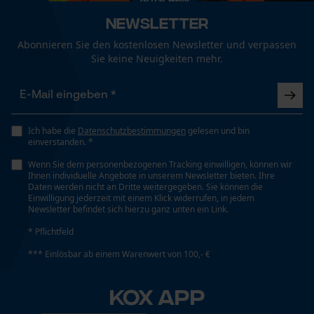
Fact-Finder Tracking
Technische Spezifikationen
Newsletter
Automatische Kettenschmierung
Abonnieren Sie den kostenlosen Newsletter und verpassen
Nein
Funktionale Cookies
Sie keine Neuigkeiten mehr.
Eigenschaft
Loop54 Personalization
Robust, Lange Lebensdauer, Leicht, Hohe Stabilität
Ich habe die
Datenschutzbestimmungen
gelesen und bin
Personalisierte Startseite
einverstanden. *
Gespeicherter Warenkorb
Wenn Sie dem personenbezogenen Tracking einwilligen, können wir
Häckselfunktion
Ihnen individuelle Angebote in unserem Newsletter bieten. Ihre
Persönliche Begrüßung
Nein
Daten werden nicht an Dritte weitergegeben. Sie können die
Einwilligung jederzeit mit einem Klick widerrufen, in jedem
Geo-IP und User Detection
Newsletter befindet sich hierzu ganz unten ein Link.
YouTube-Videos
* Pflichtfeld
Phasenwender
Google Maps
Nein
*** Einlösbar ab einem Warenwert von 100,- €
Kontaktaufnahme per Chat
KOX APP
Schrägschnitt