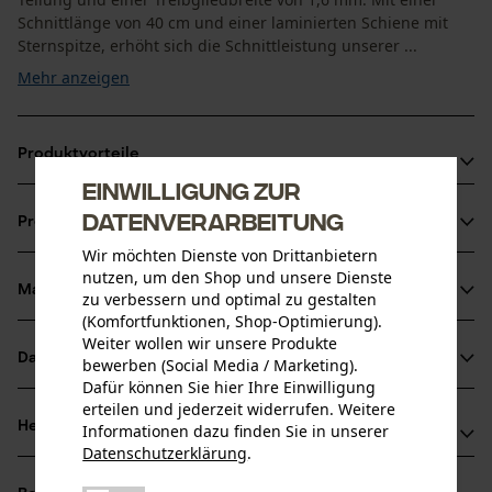
Schnittlänge von 40 cm und einer laminierten Schiene mit
Sternspitze, erhöht sich die Schnittleistung unserer ...
Mehr anzeigen
Produktvorteile
Einwilligung zur
Leichter gegenüber Vollstahl-Führungsschienen
Datenverarbeitung
Produktinformationen
Durch die Siliziumstahl-Legierung sehr stabil
Wir möchten Dienste von Drittanbietern
Mit praktischer Sperre, die das Schmiermittel nicht
nutzen, um den Shop und unsere Dienste
entweichen lässt.
Material & Pflege
zu verbessern und optimal zu gestalten
Produktdetails
(Komfortfunktionen, Shop-Optimierung).
Weiter wollen wir unsere Produkte
Aktivitätstyp
Datenblätter
bewerben (Social Media / Marketing).
Material
Sägen
Dafür können Sie hier Ihre Einwilligung
Produktsicherheitsdatenblatt (PDF)
erteilen und jederzeit widerrufen. Weitere
Hauptmaterial
Herstellerinformationen
Informationen dazu finden Sie in unserer
Stahl
Datenschutzerklärung
.
Altersgruppe
teilen
Oregon Tool GmbH
Erwachsener