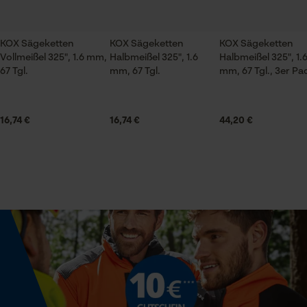
Feuerwehr, Forstwirtschaft, Garten- und
Schwert
Landschaftsbau, Handwerk, Landwirtschaft, Obstbau,
Alles gut.
Städte und Gemeinde
KOX Sägeketten
KOX Sägeketten
KOX Sägeketten
Prüfung setzen von Cookies
Vollmeißel 325", 1.6 mm,
Halbmeißel 325", 1.6
Halbmeißel 325", 1.
67 Tgl.
mm, 67 Tgl.
mm, 67 Tgl., 3er Pa
Session ID
Jahreszeit
Speichern der Auswahl zur
Ganzjahresartikel
KOX Tri-Star Führungsschiene 325", 1.6 mm, 40 cm
Datenverarbeitung
16,74 €
16,74 €
44,20 €
Econda Tag Manager
Weitere Bewertungen anzeigen
Lieferumfang
1 x Führungsschiene
Statistik Cookies
Größe & Maße
Schienenlänge
40 cm
Econda Analytics
Mouseflow Web Analytics Tool