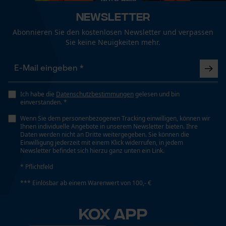
Fact-Finder Tracking
Technische Spezifikationen
Newsletter
Automatische Kettenschmierung
Abonnieren Sie den kostenlosen Newsletter und verpassen
Nein
Funktionale Cookies
Sie keine Neuigkeiten mehr.
Eigenschaft
Loop54 Personalization
Robust, Geringere Rückschlaggefahr, Hohe Stabilität,
Ich habe die
Datenschutzbestimmungen
gelesen und bin
Hohe Schnittleistung, Lange Lebensdauer
Personalisierte Startseite
einverstanden. *
Gespeicherter Warenkorb
Wenn Sie dem personenbezogenen Tracking einwilligen, können wir
Ihnen individuelle Angebote in unserem Newsletter bieten. Ihre
Persönliche Begrüßung
Daten werden nicht an Dritte weitergegeben. Sie können die
Häckselfunktion
Einwilligung jederzeit mit einem Klick widerrufen, in jedem
Nein
Geo-IP und User Detection
Newsletter befindet sich hierzu ganz unten ein Link.
YouTube-Videos
* Pflichtfeld
Google Maps
Phasenwender
*** Einlösbar ab einem Warenwert von 100,- €
Nein
Kontaktaufnahme per Chat
KOX APP