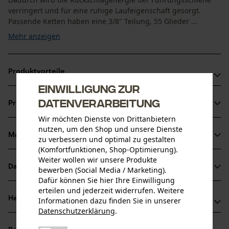
verringert und für eine ruhige Laufeigenschaft gesorgt.
Passende Ketten haben eine 3/8" Teilung, 55 Glieder ...
Mehr anzeigen
Produktvorteile
Einwilligung zur
Kombiniert die hohe Stabilität mit einem geringen Gewicht
Datenverarbeitung
Produktinformationen
dank Siliziumstahl-Legierung
Wir möchten Dienste von Drittanbietern
Für eine höhere Schnittleistung und eine längere
nutzen, um den Shop und unsere Dienste
Lebensdauer von Schiene und Kette dank einer Sperre, die
Material & Pflege
zu verbessern und optimal zu gestalten
Produktdetails
das Schmiermittel dort hält, wo es gebraucht wird
(Komfortfunktionen, Shop-Optimierung).
Weiter wollen wir unsere Produkte
Ideal für die Landschafts- und Grundstückspflege,
Aktivitätstyp
Datenblätter
bewerben (Social Media / Marketing).
Material
Sägen
Baumschulen, Landwirte, Brennholz, den Bau/Abriss,
Dafür können Sie hier Ihre Einwilligung
Herstellerdatenblatt (PDF)
öffentliche Arbeiten und die Feuerwehr
erteilen und jederzeit widerrufen. Weitere
Hauptmaterial
Herstellerinformationen
Informationen dazu finden Sie in unserer
Stahl
Datenschutzerklärung
.
Altersgruppe
teilen
Hersteller
Erwachsener