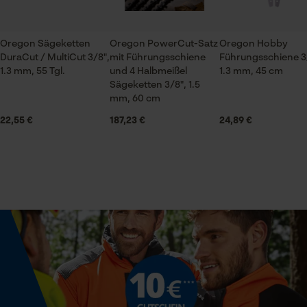
Jahreszeit
Ganzjahresartikel
Oregon Sägeketten
Oregon PowerCut-Satz
Oregon Hobby
Prüfung setzen von Cookies
DuraCut / MultiCut 3/8",
mit Führungsschiene
Führungsschiene 3
1.3 mm, 55 Tgl.
und 4 Halbmeißel
1.3 mm, 45 cm
Session ID
Lieferumfang
Sägeketten 3/8", 1.5
Speichern der Auswahl zur
1 x Führungsschiene
mm, 60 cm
Datenverarbeitung
22,55 €
187,23 €
24,89 €
Econda Tag Manager
Volumen
19.28 in³
Statistik Cookies
Größe & Maße
Schienenlänge
40 cm
Econda Analytics
Mouseflow Web Analytics Tool