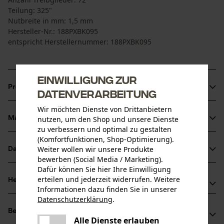
Teilung: 325"
Nutbreite in mm: 1,5 mm
Hersteller-Nr.: 188PXBK095
entspricht Herstellernummer: 188PXBK095
Einwilligung zur
Produktinformationen
Datenverarbeitung
Wir möchten Dienste von Drittanbietern
nutzen, um den Shop und unsere Dienste
Material & Pflege
Produktdetails
zu verbessern und optimal zu gestalten
(Komfortfunktionen, Shop-Optimierung).
Aktivitätstyp
Weiter wollen wir unsere Produkte
Datenblätter
Material
Sägen
bewerben (Social Media / Marketing).
Dafür können Sie hier Ihre Einwilligung
Herstellerdatenblatt (PDF)
Hauptmaterial
erteilen und jederzeit widerrufen. Weitere
Herstellerinformationen
Stahl
Informationen dazu finden Sie in unserer
Altersgruppe
Datenschutzerklärung
.
Hersteller
Erwachsener
teilen
Bewertungen
(3)
Oregon Tool, Inc.
Es ist ein Fehler aufgetreten. Bitte
Alle Dienste erlauben
Oberflächenbeschichtung