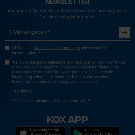
Newsletter
Häckselfunktion
Nein
Abonnieren Sie den kostenlosen Newsletter und verpassen
Sie keine Neuigkeiten mehr.
Funktionale Cookies
Phasenwender
Nein
Loop54 Personalization
Ich habe die
Datenschutzbestimmungen
gelesen und bin
einverstanden. *
Personalisierte Startseite
Schrägschnitt
Wenn Sie dem personenbezogenen Tracking einwilligen, können wir
Nein
Gespeicherter Warenkorb
Ihnen individuelle Angebote in unserem Newsletter bieten. Ihre
Daten werden nicht an Dritte weitergegeben. Sie können die
Persönliche Begrüßung
Einwilligung jederzeit mit einem Klick widerrufen, in jedem
Newsletter befindet sich hierzu ganz unten ein Link.
Geo-IP und User Detection
Teilung
* Pflichtfeld
325"
YouTube-Videos
*** Einlösbar ab einem Warenwert von 100,- €
Google Maps
Kontaktaufnahme per Chat
Treibglied Nutstärke MM
KOX APP
1.5 mm