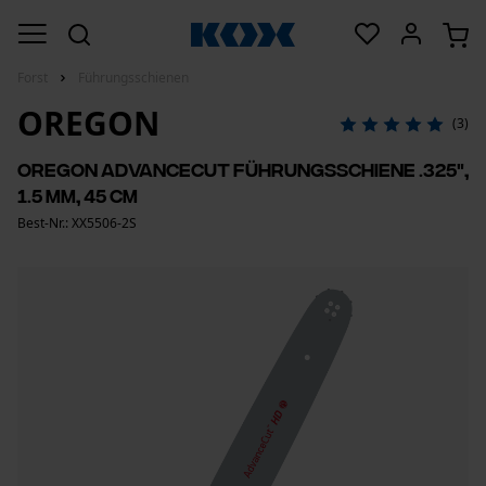
Forst
Führungsschienen
OREGON
(3)
Oregon AdvanceCut Führungsschiene .325",
1.5 mm, 45 cm
Best-Nr.: XX5506-2S