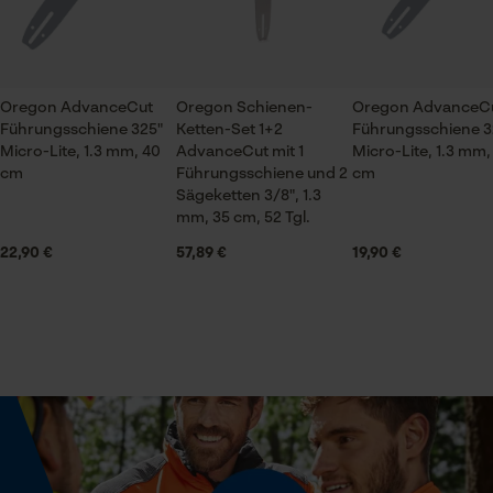
Jahreszeit
Ganzjahresartikel
Oregon AdvanceCut
Oregon Schienen-
Oregon AdvanceC
Prüfung setzen von Cookies
Führungsschiene 325"
Ketten-Set 1+2
Führungsschiene 3
Session ID
Lieferumfang
Micro-Lite, 1.3 mm, 40
AdvanceCut mit 1
Micro-Lite, 1.3 mm,
1 x Führungsschiene
Speichern der Auswahl zur
cm
Führungsschiene und 2
cm
Datenverarbeitung
Sägeketten 3/8", 1.3
mm, 35 cm, 52 Tgl.
Econda Tag Manager
Volumen
22,90 €
57,89 €
19,90 €
283.88 in³
Statistik Cookies
Größe & Maße
Schienenlänge
38 cm
Econda Analytics
Mouseflow Web Analytics Tool