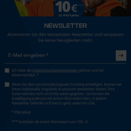
Fact-Finder Tracking
Technische Spezifikationen
Automatische Kettenschmierung
Newsletter
Nein
Funktionale Cookies
Abonnieren Sie den kostenlosen Newsletter und verpassen
Sie keine Neuigkeiten mehr.
Häckselfunktion
Nein
Loop54 Personalization
Personalisierte Startseite
Ich habe die
Datenschutzbestimmungen
gelesen und bin
Gespeicherter Warenkorb
Phasenwender
einverstanden. *
Nein
Persönliche Begrüßung
Wenn Sie dem personenbezogenen Tracking einwilligen, können wir
Ihnen individuelle Angebote in unserem Newsletter bieten. Ihre
Geo-IP und User Detection
Daten werden nicht an Dritte weitergegeben. Sie können die
Einwilligung jederzeit mit einem Klick widerrufen, in jedem
YouTube-Videos
Schrägschnitt
Newsletter befindet sich hierzu ganz unten ein Link.
Nein
Google Maps
* Pflichtfeld
Kontaktaufnahme per Chat
*** Einlösbar ab einem Warenwert von 100,- €
Teilung