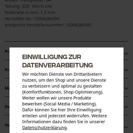
Teilung: 325" Micro-Lite
Nutbreite in mm: 1,3 mm
Hersteller-Nr.: 150MLBK095
entspricht Herstellernummer: 150MLBK095
Produktvorteile
Einwilligung zur
Datenverarbeitung
Für eine höhere Schnittleistung und eine längere
Produktinformationen
Lebensdauer von Schiene und Kette dank einer Sperre, die
Wir möchten Dienste von Drittanbietern
nutzen, um den Shop und unsere Dienste
das Schmiermittel dort hält, wo es gebraucht wird
zu verbessern und optimal zu gestalten
Ideal für die Landschafts- und Grundstückspflege,
Material & Pflege
(Komfortfunktionen, Shop-Optimierung).
Produktdetails
Baumschulen, Landwirte, Brennholz, den Bau/Abriss,
Weiter wollen wir unsere Produkte
bewerben (Social Media / Marketing).
öffentliche Arbeiten und die Feuerwehr
Aktivitätstyp
Datenblätter
Dafür können Sie hier Ihre Einwilligung
Material
Sägen
Spitze mit mehreren Nieten und kleinem Radius, hilft
erteilen und jederzeit widerrufen. Weitere
Herstellerdatenblatt (PDF)
Rückschlag-Energie zu verringern
Informationen dazu finden Sie in unserer
Hauptmaterial
Herstellerinformationen
Datenschutzerklärung
.
Stahl
teilen
Altersgruppe