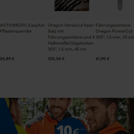
Jahreszeit
Ganzjahresartikel
ACTIOMEDIC EasyAid
Oregon VersaCut Spar-
Führungsschiene
Prüfung setzen von Cookies
Pflasterspender
Satz mit
Oregon PowerCut 
Lieferumfang
Führungsschiene und 4
Session ID
325", 1.5 mm, 33 c
1 x Führungsschiene
Halbmeißel Sägeketten
Speichern der Auswahl zur
325", 1.5 mm, 45 cm
Datenverarbeitung
26,89 €
120,06 €
61,90 €
Econda Tag Manager
Volumen
47.89 in³
Statistik Cookies
Größe & Maße
Schienenlänge
33 cm
Econda Analytics
Mouseflow Web Analytics Tool