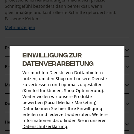
Schnittgefühl besonders dann bemerkbar, wenn
gleichmäßige und kontrollierte Schnitte gefordert sind.
Passende Ketten ...
Mehr anzeigen
Produktvorteile
Einwilligung zur
Leichter gegenüber Vollstahl-Führungsschienen
Datenverarbeitung
Produktinformationen
Optimaler Ölfluss dank dem LubriTech™ Schmier-System
Wir möchten Dienste von Drittanbietern
Innovativer Umlenkstern mit wartungsfreiem Lager
nutzen, um den Shop und unsere Dienste
zu verbessern und optimal zu gestalten
Material & Pflege
Produktdetails
(Komfortfunktionen, Shop-Optimierung).
Weiter wollen wir unsere Produkte
Aktivitätstyp
bewerben (Social Media / Marketing).
Datenblätter
Material
Dafür können Sie hier Ihre Einwilligung
Sägen
erteilen und jederzeit widerrufen. Weitere
Herstellerdatenblatt (PDF)
Informationen dazu finden Sie in unserer
Hauptmaterial
Herstellerinformationen
Datenschutzerklärung
.
Stahl
Altersgruppe
teilen