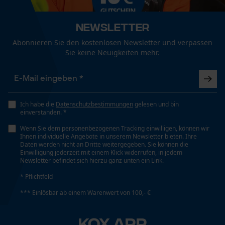
Fact-Finder Tracking
Technische Spezifikationen
Newsletter
Automatische Kettenschmierung
Nein
Abonnieren Sie den kostenlosen Newsletter und verpassen
Funktionale Cookies
Sie keine Neuigkeiten mehr.
Eigenschaft
Präzise, Geringere Rückschlaggefahr, Robust, Leicht,
Loop54 Personalization
Innovativ
Ich habe die
Datenschutzbestimmungen
gelesen und bin
Personalisierte Startseite
einverstanden. *
Gespeicherter Warenkorb
Wenn Sie dem personenbezogenen Tracking einwilligen, können wir
Häckselfunktion
Ihnen individuelle Angebote in unserem Newsletter bieten. Ihre
Persönliche Begrüßung
Nein
Daten werden nicht an Dritte weitergegeben. Sie können die
Einwilligung jederzeit mit einem Klick widerrufen, in jedem
Geo-IP und User Detection
Newsletter befindet sich hierzu ganz unten ein Link.
YouTube-Videos
* Pflichtfeld
Phasenwender
Google Maps
Nein
*** Einlösbar ab einem Warenwert von 100,- €
Kontaktaufnahme per Chat
KOX APP