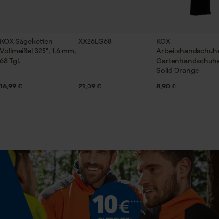
Jahreszeit
Ganzjahresartikel
KOX Sägeketten
XX26LG68
KOX
Prüfung setzen von Cookies
Vollmeißel 325", 1.6 mm,
Arbeitshandschuhe
Lieferumfang
68 Tgl.
Session ID
Gartenhandschuh
1 x Führungsschiene
Solid Orange
Speichern der Auswahl zur
Datenverarbeitung
16,99 €
21,09 €
8,90 €
Econda Tag Manager
Volumen
48.33 in³
Statistik Cookies
Größe & Maße
Schienenlänge
45 cm
Econda Analytics
Mouseflow Web Analytics Tool