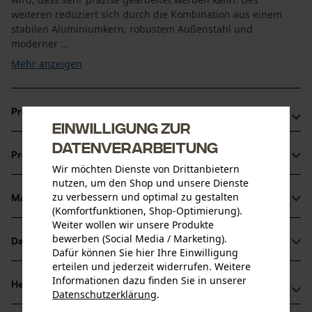
weiteren reduziert sich durch die Kombination aus einem
stabilen Aluminiumkern, robustem Außenstahl und
moderner ...
Mehr anzeigen
Produktvorteile
Einwilligung zur
Leichter gegenüber Vollstahl-Führungsschienen
Datenverarbeitung
Produktinformationen
Optimaler Ölfluss dank dem LubriTech™ Schmier-System
Wir möchten Dienste von Drittanbietern
Innovativer Umlenkstern mit wartungsfreiem Lager
nutzen, um den Shop und unsere Dienste
zu verbessern und optimal zu gestalten
Material & Pflege
Produktdetails
(Komfortfunktionen, Shop-Optimierung).
Weiter wollen wir unsere Produkte
Aktivitätstyp
bewerben (Social Media / Marketing).
Datenblätter
Material
Dafür können Sie hier Ihre Einwilligung
Sägen
erteilen und jederzeit widerrufen. Weitere
Herstellerdatenblatt (PDF)
Informationen dazu finden Sie in unserer
Hauptmaterial
Herstellerinformationen
Datenschutzerklärung
.
Stahl
Altersgruppe
teilen