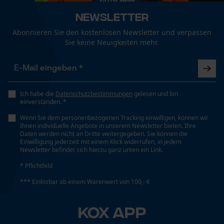
Fact-Finder Tracking
Technische Spezifikationen
Newsletter
Automatische Kettenschmierung
Abonnieren Sie den kostenlosen Newsletter und verpassen
Nein
Sie keine Neuigkeiten mehr.
Funktionale Cookies
Eigenschaft
Geringere Rückschlaggefahr, Robust, Leicht
Loop54 Personalization
Ich habe die
Datenschutzbestimmungen
gelesen und bin
einverstanden. *
Personalisierte Startseite
Wenn Sie dem personenbezogenen Tracking einwilligen, können wir
Gespeicherter Warenkorb
Häckselfunktion
Ihnen individuelle Angebote in unserem Newsletter bieten. Ihre
Nein
Daten werden nicht an Dritte weitergegeben. Sie können die
Persönliche Begrüßung
Einwilligung jederzeit mit einem Klick widerrufen, in jedem
Newsletter befindet sich hierzu ganz unten ein Link.
Geo-IP und User Detection
* Pflichtfeld
Phasenwender
YouTube-Videos
Nein
*** Einlösbar ab einem Warenwert von 100,- €
Google Maps
Kontaktaufnahme per Chat
KOX APP
Schrägschnitt