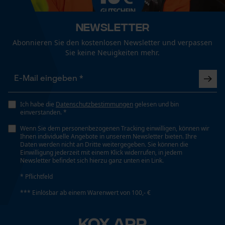
Nein
Fact-Finder Tracking
Newsletter
Eigenschaft
Abonnieren Sie den kostenlosen Newsletter und verpassen
Funktionale Cookies
Robust, Hohe Stabilität
Sie keine Neuigkeiten mehr.
Häckselfunktion
Loop54 Personalization
Nein
Ich habe die
Datenschutzbestimmungen
gelesen und bin
Personalisierte Startseite
einverstanden. *
Gespeicherter Warenkorb
Wenn Sie dem personenbezogenen Tracking einwilligen, können wir
Phasenwender
Ihnen individuelle Angebote in unserem Newsletter bieten. Ihre
Persönliche Begrüßung
Nein
Daten werden nicht an Dritte weitergegeben. Sie können die
Einwilligung jederzeit mit einem Klick widerrufen, in jedem
Geo-IP und User Detection
Newsletter befindet sich hierzu ganz unten ein Link.
YouTube-Videos
* Pflichtfeld
Schrägschnitt
Google Maps
Nein
*** Einlösbar ab einem Warenwert von 100,- €
Kontaktaufnahme per Chat
KOX APP