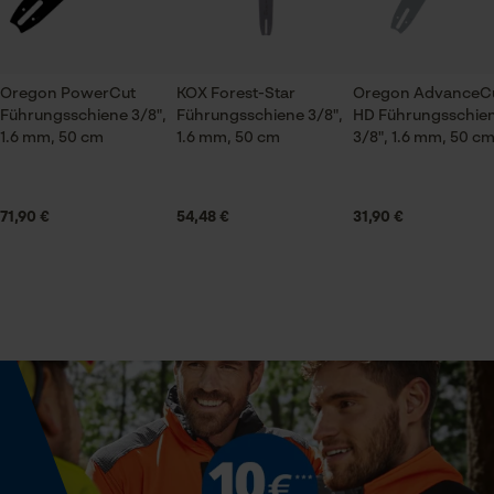
Lieferumfang
1 x Führungsschiene
Oregon PowerCut
KOX Forest-Star
Oregon AdvanceC
Prüfung setzen von Cookies
Führungsschiene 3/8",
Führungsschiene 3/8",
HD Führungsschie
1.6 mm, 50 cm
1.6 mm, 50 cm
Session ID
3/8", 1.6 mm, 50 c
Volumen
Speichern der Auswahl zur
33.7 in³
Datenverarbeitung
71,90 €
54,48 €
31,90 €
Econda Tag Manager
Größe & Maße
Statistik Cookies
Schienenlänge
50 cm
Technische Spezifikationen
Econda Analytics
Mouseflow Web Analytics Tool
Automatische Kettenschmierung