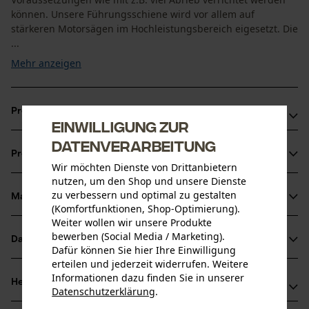
können. Unsere Führungsschiene wird vor allem auf
stärkeren Motorsägen im Hochleistungsbereich eigesetzt. Die
...
Mehr anzeigen
Produktvorteile
Einwilligung zur
Das Stellit wird mit Laser an die Spitze geschweißt,
Datenverarbeitung
Produktinformationen
wodurch eine optimale Verbindung entsteht, ohne die
Wir möchten Dienste von Drittanbietern
Schiene zu schwächen
nutzen, um den Shop und unsere Dienste
zu verbessern und optimal zu gestalten
Sehr robuster Chrom-Molybdän-Stahl bietet eine
Material & Pflege
Produktdetails
(Komfortfunktionen, Shop-Optimierung).
überragende Stabilität des Schwertes mit hervorragender
Weiter wollen wir unsere Produkte
Verschleiß- und Splitterfestigkeit
Aktivitätstyp
bewerben (Social Media / Marketing).
Datenblätter
Material
Dafür können Sie hier Ihre Einwilligung
Sägen
Ohne Umlenkstern
erteilen und jederzeit widerrufen. Weitere
Herstellerdatenblatt (PDF)
Informationen dazu finden Sie in unserer
Hauptmaterial
Herstellerinformationen
Datenschutzerklärung
.
Stahl
Altersgruppe
teilen