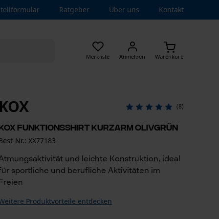
tellformular
Ratgeber
Über uns
Kontakt
Merkliste
Anmelden
Warenkorb
KOX
(8)
KOX Funktionsshirt Kurzarm Olivgrün
Best-Nr.: XX77183
Atmungsaktivität und leichte Konstruktion, ideal
für sportliche und berufliche Aktivitäten im
Freien
Weitere Produktvorteile entdecken