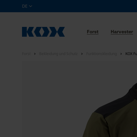
DE
Forst
Harvester
Forst
Bekleidung und Schutz
Funktionskleidung
KOX Fu