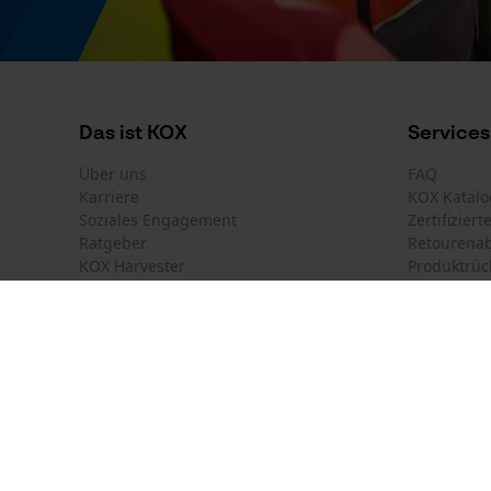
Das ist KOX
Services
Über uns
FAQ
Karriere
KOX Katalo
Soziales Engagement
Zertifizier
Ratgeber
Retourena
KOX Harvester
Produktrüc
Motorsägen-Kurse
Versandkos
Newsletter-Anmeldung
Land auswählen
Kontakt
France
Österreich
Kontaktfor
Schweiz
Suisse
Bestellfor
Belgique
België
Newsletter
Nederland