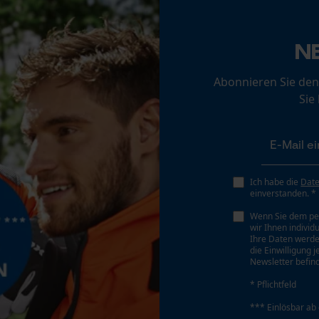
Akku/Batterien nicht im Lieferumfang enthalten
Loop54 Personalization
N
Personalisierte Startseite
Gespeicherter Warenkorb
Abonnieren Sie den
Persönliche Begrüßung
Sie
Geo-IP und User Detection
YouTube-Videos
Google Maps
Ich habe die
Dat
Kontaktaufnahme per Chat
einverstanden. *
Wenn Sie dem pe
wir Ihnen individ
Marketing Cookies
Ihre Daten werde
die Einwilligung 
Newsletter befind
* Pflichtfeld
*** Einlösbar ab
Google Global Site Tag