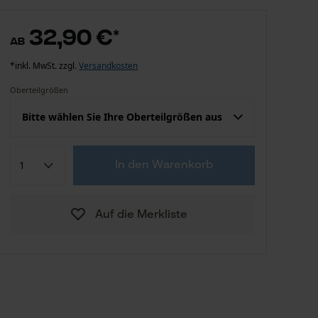
32,90 €
*
ab
*inkl. MwSt. zzgl.
Versandkosten
Oberteilgrößen
Bitte wählen Sie Ihre Oberteilgrößen aus
Konfektion (EU)
Herstellergröße
In den Warenkorb
32,90 €
S
Auf die Merkliste
32,90 €
M
32,90 €
L
32,90 €
XL