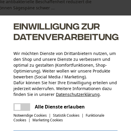
 antibakterielle Beschaffenheit reduziert die
können Sägespäne schwer ...
Einwilligung zur
Datenverarbeitung
Wir möchten Dienste von Drittanbietern nutzen, um
den Shop und unsere Dienste zu verbessern und
optimal zu gestalten (Komfortfunktionen, Shop-
Optimierung). Weiter wollen wir unsere Produkte
bewerben (Social Media / Marketing).
Dafür können Sie hier Ihre Einwilligung erteilen und
jederzeit widerrufen. Weitere Informationen dazu
Aktivitätstyp
finden Sie in unserer
Datenschutzerklärung
.
Arbeiten, Campen, Jagen, Wandern, Sport
teilen
Es ist ein Fehler aufgetreten. Bitte
Alle Dienste erlauben
versuchen Sie es erneut.
mail
Materialzusammensetzung
Notwendige Cookies
|
Statistik Cookies
|
Funktionale
87% Polyester, 13% Elasthan
Cookies
|
Marketing Cookies
Anzahl Teile
1 Stk