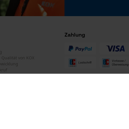
Microsoft Advertising Universal Event
Tracking
Facebook Pixel
Criteo
Zahlung
Survicate
g
te Qualität von KOX
bwicklung
kruf
ten Informationen
mular
Oregon Tool GmbH
mular
KOX – Partner in Forst und Garte
Zentrale: