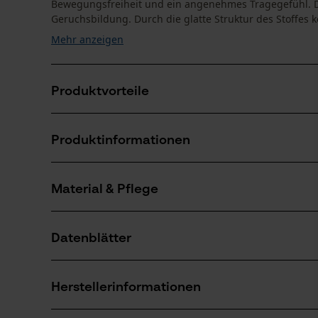
Bewegungsfreiheit und ein angenehmes Tragegefühl. Die
Geruchsbildung. Durch die glatte Struktur des Stoffes 
Mehr anzeigen
Produktvorteile
Sportliche Passform, flexibel mit Elasthan
Produktinformationen
Trocknet schnell
Antibakterielle Wirkung
Material & Pflege
Produktdetails
Ärmeltyp
Datenblätter
Kurzarm
Material
Produktsicherheitsdatenblatt (PDF)
Hauptmaterial
Herstellerinformationen
Synthetik-Mix
Altersgruppe
Erwachsener