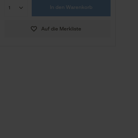
Konfektion (EU)
Herstellergröße
In den Warenkorb
109,90 €
S
Auf die Merkliste
109,90 €
M
109,90 €
L
109,90 €
XL
109,90 €
XXL
Zum Größenberater