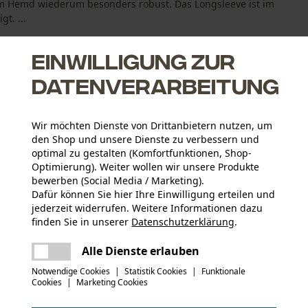
arm Hemd wiederum besonders robust. Das Longsleeve ist im
t. ...
Einwilligung zur
Datenverarbeitung
Wir möchten Dienste von Drittanbietern nutzen, um
den Shop und unsere Dienste zu verbessern und
 auf der Haut an
optimal zu gestalten (Komfortfunktionen, Shop-
sehr schnell
Optimierung). Weiter wollen wir unsere Produkte
bewerben (Social Media / Marketing).
Dafür können Sie hier Ihre Einwilligung erteilen und
jederzeit widerrufen. Weitere Informationen dazu
Aktivitätstyp
finden Sie in unserer
Datenschutzerklärung
.
Arbeiten, Jagen, Angeln, Campen, Wandern
teilen
Es ist ein Fehler aufgetreten. Bitte
Alle Dienste erlauben
versuchen Sie es erneut.
mail
Hauptmaterial
Notwendige Cookies
|
Statistik Cookies
|
Funktionale
Wolle (Echthaar), Mischgewebe
Cookies
|
Marketing Cookies
Anzahl Teile
1 Stk