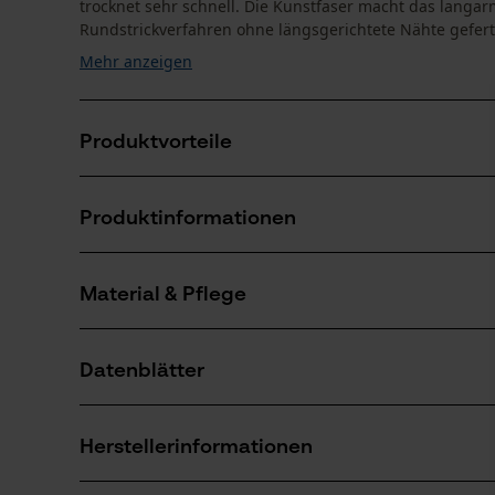
trocknet sehr schnell. Die Kunstfaser macht das lang
Rundstrickverfahren ohne längsgerichtete Nähte gefertig
Mehr anzeigen
Produktvorteile
Merino Shirt wirkt temperaturregulierend
Produktinformationen
Longsleeve Merino Unterwäsche fühlt sich angenehm
Geruchsneutral bei starkem Schwitzen und trocknet 
Material & Pflege
Produktdetails
Ärmeltyp
Datenblätter
Langarm
Material
Produktsicherheitsdatenblatt (PDF)
Materialart
Herstellerinformationen
Polybaumwolle
Altersgruppe
Erwachsener