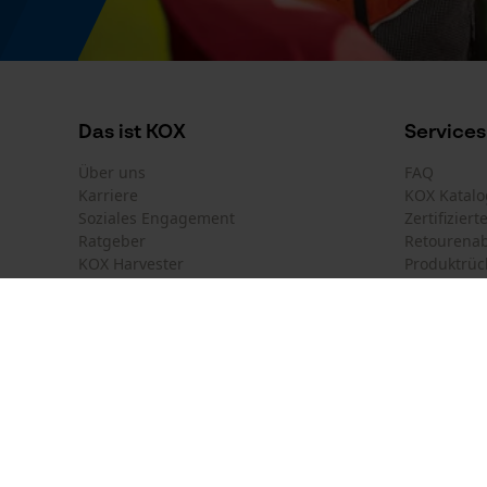
Modellname
Crewneck 200
Das ist KOX
Services
Über uns
FAQ
Karriere
KOX Katalo
Soziales Engagement
Zertifizier
Ratgeber
Retourena
KOX Harvester
Produktrüc
Motorsägen-Kurse
Versandkos
Newsletter-Anmeldung
Land auswählen
Kontakt
France
Österreich
Kontaktfor
Schweiz
Suisse
Bestellfor
Belgique
België
Newsletter
Nederland