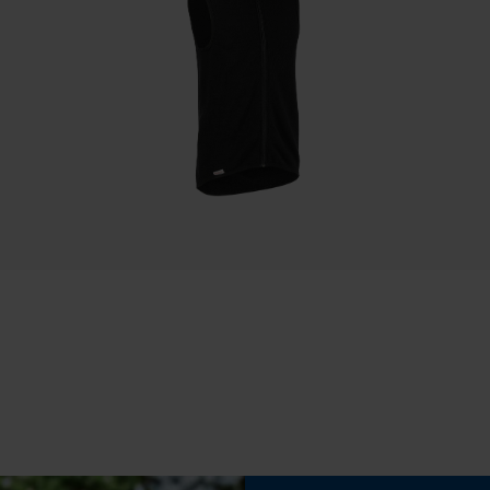
Speichern der Auswahl zur
Datenverarbeitung
Econda Tag Manager
Eigenschaft
Geruchslos, Schnelltrocknend, Robust, Isolierend,
Temperaturregulierend
Statistik Cookies
Phasenwender
Nein
Econda Analytics
Mouseflow Web Analytics Tool
Werkzeuglose Kettenspannung
Nein
Fact-Finder Tracking
Funktionale Cookies