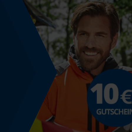
Energie & Leistung
Akku-Kapazitätsanzeige
Nein
Powerbank-Funktion
Nein
Nutzung & Gebrauch
Anwendungshinweis
Geruchsneutral bei starkem Schwitzen und
trocknet sehr schnell.
Modell & Kollektion