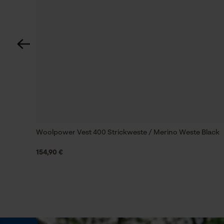
Technische Spezifikationen
Automatische Kettenschmierung
Nein
Häckselfunktion
Nein
Woolpower Vest 400 Strickweste / Merino Weste Black
Schrägschnitt
154,90 €
Nein
Werkzeugloser Kettenwechsel
Nein