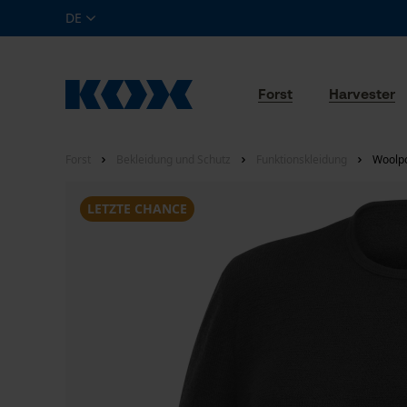
DE
Forst
Harvester
Forst
Bekleidung und Schutz
Funktionskleidung
Woolpo
LETZTE CHANCE