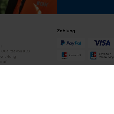
Microsoft Advertising Universal Event
Tracking
Facebook Pixel
Criteo
Zahlung
Survicate
g
te Qualität von KOX
bwicklung
kruf
ten Informationen
mular
Oregon Tool GmbH
mular
KOX – Partner in Forst und Garte
Zentrale: