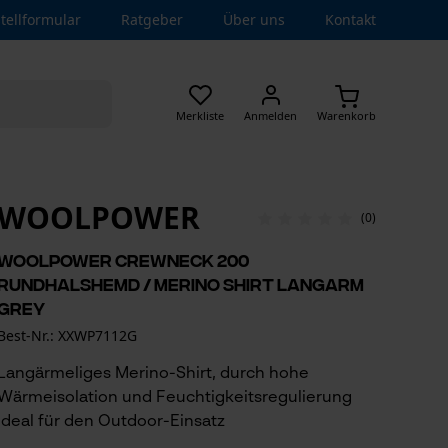
tellformular
Ratgeber
Über uns
Kontakt
Merkliste
Anmelden
Warenkorb
WOOLPOWER
(0)
Woolpower Crewneck 200
Rundhalshemd / Merino Shirt langarm
grey
Best-Nr.: XXWP7112G
Langärmeliges Merino-Shirt, durch hohe
Wärmeisolation und Feuchtigkeitsregulierung
ideal für den Outdoor-Einsatz