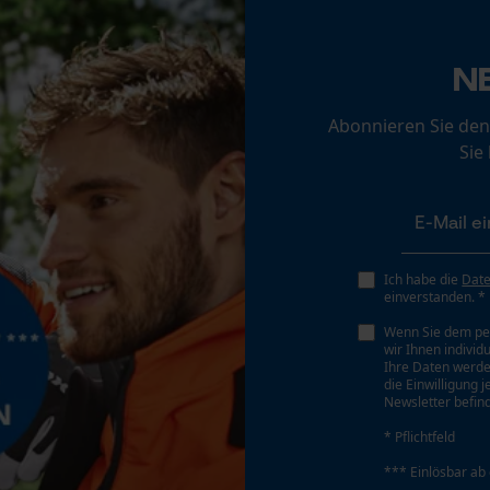
Loop54 Personalization
N
Personalisierte Startseite
Akku/Batterie enthalten
Gespeicherter Warenkorb
Akku/Batterien nicht im Lieferumfang enthalten
Abonnieren Sie den
Persönliche Begrüßung
Sie
Geo-IP und User Detection
YouTube-Videos
Google Maps
Ich habe die
Dat
Kontaktaufnahme per Chat
einverstanden. *
Wenn Sie dem pe
wir Ihnen individ
Marketing Cookies
Ihre Daten werde
die Einwilligung 
Newsletter befind
* Pflichtfeld
*** Einlösbar ab
Google Global Site Tag