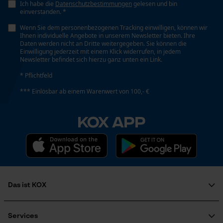
Ich habe die
Datenschutzbestimmungen
gelesen und bin
YouTube-Videos
einverstanden. *
Automatische Kettenschmierung
Nein
Google Maps
Wenn Sie dem personenbezogenen Tracking einwilligen, können wir
Ihnen individuelle Angebote in unserem Newsletter bieten. Ihre
Kontaktaufnahme per Chat
Daten werden nicht an Dritte weitergegeben. Sie können die
Einwilligung jederzeit mit einem Klick widerrufen, in jedem
Newsletter befindet sich hierzu ganz unten ein Link.
Eigenschaft
Schnelltrocknend, Robust, Temperaturregulierend
* Pflichtfeld
Marketing Cookies
*** Einlösbar ab einem Warenwert von 100,- €
Häckselfunktion
KOX APP
Nein
Google Global Site Tag
Microsoft Advertising Universal
Event Tracking
Phasenwender
Nein
Facebook Pixel
Criteo
Das ist KOX
Survicate
Schrägschnitt
Über uns
Nein
Karriere
Services