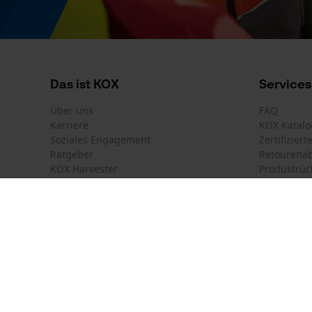
Modell & Kollektion
Modellname
Das ist KOX
Services
Vest 400
Über uns
FAQ
Karriere
KOX Katalo
Soziales Engagement
Zertifizier
Ratgeber
Retourena
KOX Harvester
Produktrüc
Motorsägen-Kurse
Versandkos
Newsletter-Anmeldung
Land auswählen
Kontakt
France
Österreich
Kontaktfor
Schweiz
Suisse
Bestellfor
Belgique
België
Newsletter
Nederland