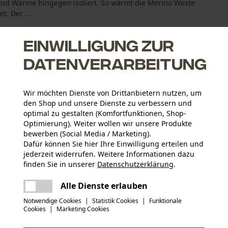
 und Wärme hingegen isoliert. So wärmt die Merino Weste
. Der ...
Einwilligung zur
Datenverarbeitung
en
Wir möchten Dienste von Drittanbietern nutzen, um
den Shop und unsere Dienste zu verbessern und
fähig
optimal zu gestalten (Komfortfunktionen, Shop-
Optimierung). Weiter wollen wir unsere Produkte
bewerben (Social Media / Marketing).
Dafür können Sie hier Ihre Einwilligung erteilen und
jederzeit widerrufen. Weitere Informationen dazu
Aktivitätstyp
finden Sie in unserer
Datenschutzerklärung
.
Arbeiten, Angeln, Campen, Wandern, Jagen
teilen
Es ist ein Fehler aufgetreten. Bitte
Alle Dienste erlauben
versuchen Sie es erneut.
mail
Material Hinweis
Notwendige Cookies
|
Statistik Cookies
|
Funktionale
mit geruchshemmenden Eigenschaften
Cookies
|
Marketing Cookies
Anzahl Teile
1 Stk