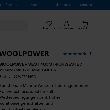
tellformular
Ratgeber
Über uns
Kontakt
Merkliste
Anmelden
Warenkorb
WOOLPOWER
(1)
Woolpower Vest 400 Strickweste /
Merino Weste Pine green
Best-Nr.: XXWP7244GR
Funktionale Merino-Weste mit durchgehendem
Reißverschluss, ideal für kalte
Wetterbedingungen dank hoher
Isolationseigenschaften und
Feuchtigkeitsregulierung