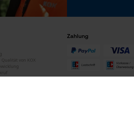
Microsoft Advertising Universal Event
Tracking
Facebook Pixel
Criteo
Zahlung
Survicate
g
te Qualität von KOX
bwicklung
kruf
ten Informationen
mular
Oregon Tool GmbH
mular
KOX – Partner in Forst und Garte
Zentrale: