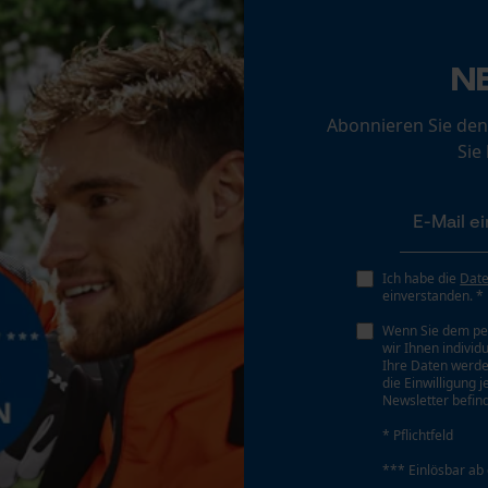
Akku/Batterie enthalten
Akku/Batterien nicht im Lieferumfang enthalten
Loop54 Personalization
N
Personalisierte Startseite
Gespeicherter Warenkorb
Abonnieren Sie den
Persönliche Begrüßung
Sie
Geo-IP und User Detection
YouTube-Videos
Google Maps
Ich habe die
Dat
Kontaktaufnahme per Chat
einverstanden. *
Wenn Sie dem pe
wir Ihnen individ
Marketing Cookies
Ihre Daten werde
die Einwilligung 
Newsletter befind
* Pflichtfeld
*** Einlösbar ab
Google Global Site Tag