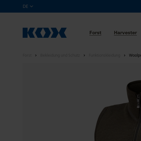
DE
Forst
Harvester
Forst
Bekleidung und Schutz
Funktionskleidung
Woolpo