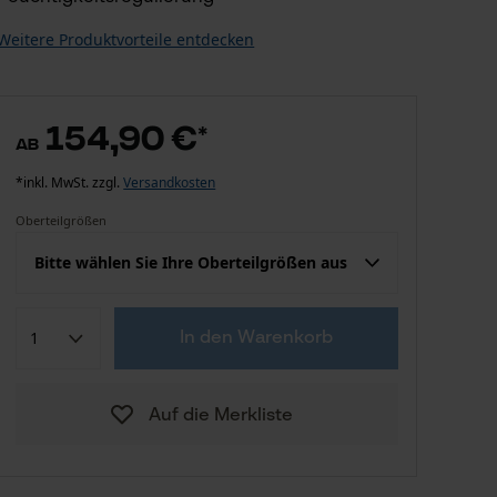
Weitere Produktvorteile entdecken
154,90 €
*
ab
*inkl. MwSt. zzgl.
Versandkosten
Oberteilgrößen
Bitte wählen Sie Ihre Oberteilgrößen aus
Konfektion (EU)
Herstellergröße
In den Warenkorb
154,90 €
S
Auf die Merkliste
154,90 €
M
154,90 €
L