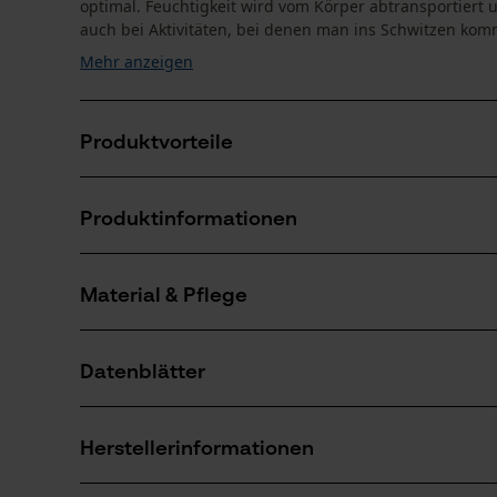
optimal. Feuchtigkeit wird vom Körper abtransportiert
auch bei Aktivitäten, bei denen man ins Schwitzen kommt
Mehr anzeigen
Produktvorteile
Merino Weste mit geruchshemmenden Eigenschaft
Produktinformationen
Kunstfaser Anteil macht die Merino Weste strapazier
Material & Pflege
Produktdetails
Ärmeltyp
Datenblätter
Ärmellos
Material
Produktsicherheitsdatenblatt (PDF)
Hauptmaterial
Herstellerinformationen
Wolle (Echthaar)
Altersgruppe
Erwachsener