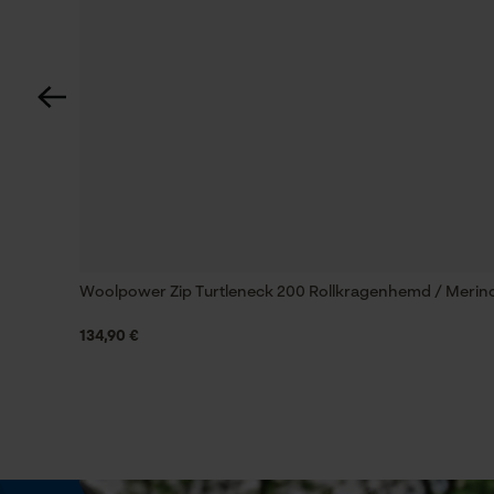
Automatische Kettenschmierung
Nein
Häckselfunktion
Nein
Schrägschnitt
Nein
Woolpower Zip Turtleneck 200 Rollkragenhemd / Merino
134,90 €
Werkzeugloser Kettenwechsel
Nein
Energie & Leistung