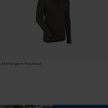
Speichern der Auswahl zur
Eigenschaft
Datenverarbeitung
Kälteschutz, Geruchshemmend, Strapazierfähig
Econda Tag Manager
Phasenwender
Nein
Statistik Cookies
Werkzeuglose Kettenspannung
Nein
Econda Analytics
 Shirt langarm Pine Green
Mouseflow Web Analytics Tool
Fact-Finder Tracking
Funktionale Cookies