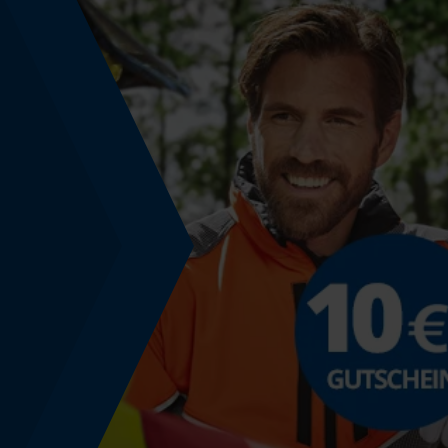
Akku-Kapazitätsanzeige
Nein
Powerbank-Funktion
Nein
Verwendungszweck
Anlass
Outdoorwear, Workwear
Nutzung & Gebrauch
Anwendungshinweis
Merino Weste mit geruchshemmenden
Eigenschaften.