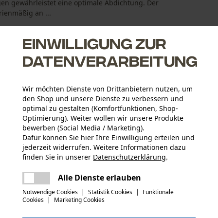
en gewährleistet eine optimale Abdichtung. Der
ienmäßig an ...
Einwilligung zur
Datenverarbeitung
Wir möchten Dienste von Drittanbietern nutzen, um
den Shop und unsere Dienste zu verbessern und
optimal zu gestalten (Komfortfunktionen, Shop-
Optimierung). Weiter wollen wir unsere Produkte
Altersgruppe
bewerben (Social Media / Marketing).
Erwachsener
Dafür können Sie hier Ihre Einwilligung erteilen und
jederzeit widerrufen. Weitere Informationen dazu
Herstellerdatenblatt (PDF)
Hauptmaterial
finden Sie in unserer
Datenschutzerklärung
.
Kunststoff
Applikationen
teilen
Es ist ein Fehler aufgetreten. Bitte
Alle Dienste erlauben
Logodruck
versuchen Sie es erneut.
mail
Notwendige Cookies
|
Statistik Cookies
|
Funktionale
Cookies
|
Marketing Cookies
Materialzusammensetzung
Helmbefestigungsarm: Edelstahldraht, Acetal,
Branche