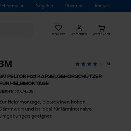
tellformular
Ratgeber
Über uns
Kontakt
Merkliste
Anmelden
Warenkorb
3M
(3)
3M Peltor H31 Kapselgehörschützer
für Helmmontage
Best-Nr.: XX74208
Zur Helmmontage, bietet einen hohen
Dämmwert und ist ideal für lärmintensive
Umgebungen geeignet