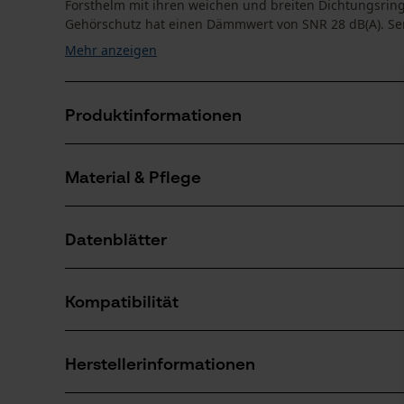
Forsthelm mit ihren weichen und breiten Dichtungsring
Gehörschutz hat einen Dämmwert von SNR 28 dB(A). Ser
Mehr anzeigen
Produktinformationen
Material & Pflege
Produktdetails
Aktivitätstyp
Datenblätter
Schützen, Aufenthalt in lauter Umgebung
Material
Konformitätserklärung (PDF)
Details Polsterung
Kompatibilität
Ohren-Polster
Anzahl Teile
1 Stk
Herstellerinformationen
Material Außenschale
Kompatibel Mit
Kunststoff
Artikelgewicht