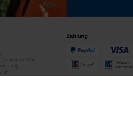
Microsoft Advertising Universal Event
Tracking
Facebook Pixel
Criteo
Zahlung
Survicate
g
te Qualität von KOX
bwicklung
kruf
ten Informationen
 stets zu befolgen
mular
Oregon Tool GmbH
mular
KOX – Partner in Forst und Garte
Zentrale: