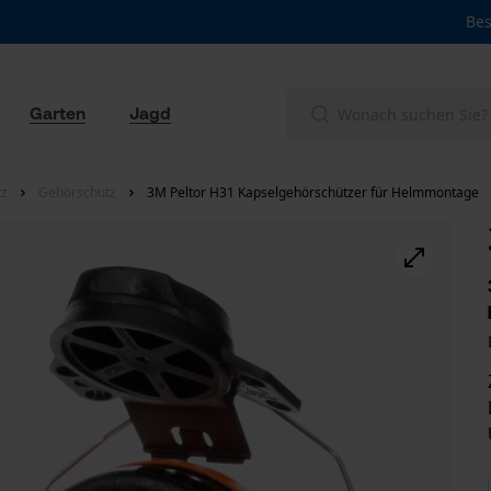
Bes
Garten
Jagd
tz
Gehörschutz
3M Peltor H31 Kapselgehörschützer für Helmmontage