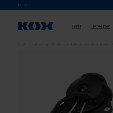
DE
Forst
Harvester
Forst
Bekleidung und Schutz
Gehör-, Gesichts- & Kopfschu