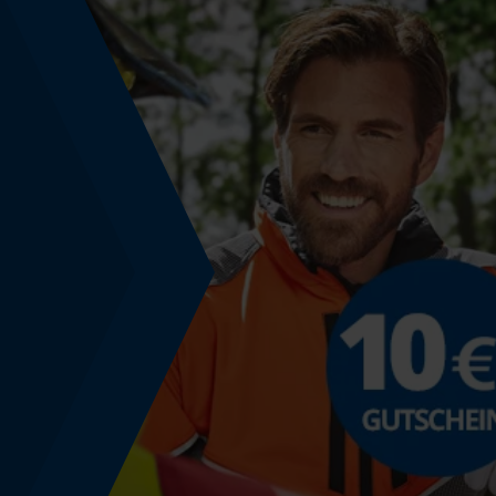
Akku-Kapazitätsanzeige
Nein
Powerbank-Funktion
Nein
Farbgebung
Farbe
Orange-Schwarz
Modell & Kollektion
Modellname
H31