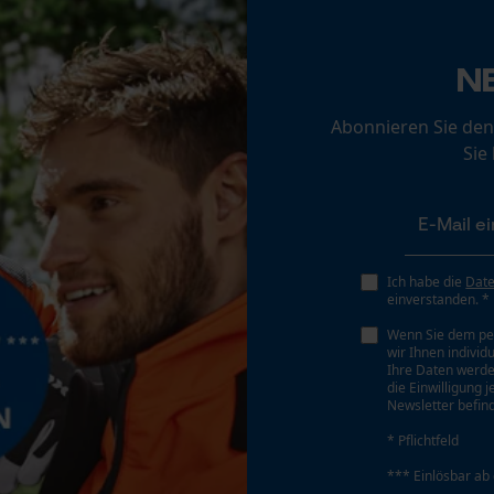
Loop54 Personalization
Akku/Batterie enthalten
Akku/Batterien nicht im Lieferumfang enthalten
N
Personalisierte Startseite
Gespeicherter Warenkorb
Abonnieren Sie den
Persönliche Begrüßung
Sie
Geo-IP und User Detection
YouTube-Videos
Google Maps
Ich habe die
Dat
Kontaktaufnahme per Chat
einverstanden. *
Wenn Sie dem pe
wir Ihnen individ
Marketing Cookies
Ihre Daten werde
die Einwilligung 
Newsletter befind
* Pflichtfeld
*** Einlösbar ab
Google Global Site Tag