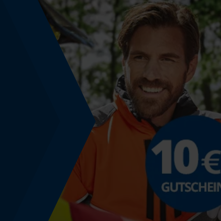
Energie & Leistung
Akku-Kapazitätsanzeige
Nein
Powerbank-Funktion
Nein
Farbgebung
Farbe
Blau-Schwarz
Regulatorische Hinweise
Die Informationen auf dem Produktettiket sind