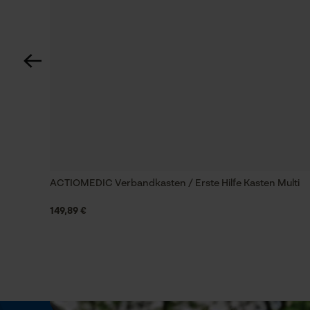
Nein
Eigenschaft
Leicht, Platzsparend
Phasenwender
Nein
ACTIOMEDIC Verbandkasten / Erste Hilfe Kasten Multi
Signal-Rausch-Verhältnis
30 SNR
149,89 €
Werkzeugloser Kettenwechsel
Nein