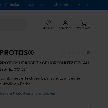
tellformular
Ratgeber
Über uns
Kontakt
Merkliste
Anmelden
Warenkorb
PROTOS®
(0)
PROTOS® Headset / Gehörschutz E Blau
Best-Nr.: XX74234
Kombiniert effektiven Lärmschutz mit einer
auffälligen Farbe
Weitere Produktvorteile entdecken