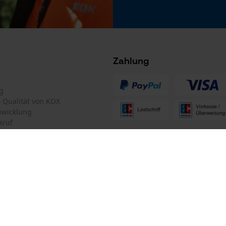
Microsoft Advertising Universal Event
Tracking
Facebook Pixel
Criteo
Zahlung
Survicate
g
te Qualität von KOX
bwicklung
kruf
ten Informationen
mular
Oregon Tool GmbH
mular
KOX – Partner in Forst und Garte
Zentrale: