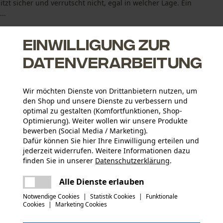
tzt sicher und verrutscht nicht, egal in welcher Lage. Ein
..
Einwilligung zur
Datenverarbeitung
sparend
Wir möchten Dienste von Drittanbietern nutzen, um
den Shop und unsere Dienste zu verbessern und
optimal zu gestalten (Komfortfunktionen, Shop-
Optimierung). Weiter wollen wir unsere Produkte
bewerben (Social Media / Marketing).
Dafür können Sie hier Ihre Einwilligung erteilen und
jederzeit widerrufen. Weitere Informationen dazu
Altersgruppe
finden Sie in unserer
Datenschutzerklärung
.
Erwachsener
teilen
Es ist ein Fehler aufgetreten. Bitte
Alle Dienste erlauben
versuchen Sie es erneut.
Bedienungsanleitung (PDF)
mail
Hauptmaterial
Notwendige Cookies
|
Statistik Cookies
|
Funktionale
Kunststoff
Cookies
|
Marketing Cookies
Applikationen
Logoprägung