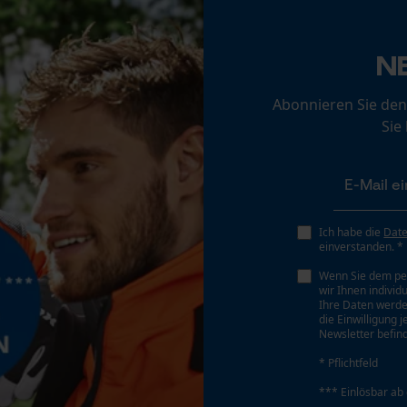
Loop54 Personalization
Akku/Batterie enthalten
N
Personalisierte Startseite
Akku/Batterien nicht im Lieferumfang enthalten
Gespeicherter Warenkorb
Abonnieren Sie den
Persönliche Begrüßung
Sie
Geo-IP und User Detection
YouTube-Videos
Google Maps
Ich habe die
Dat
Kontaktaufnahme per Chat
einverstanden. *
Wenn Sie dem pe
wir Ihnen individ
Marketing Cookies
Ihre Daten werde
die Einwilligung 
Newsletter befind
* Pflichtfeld
*** Einlösbar ab
Google Global Site Tag
 stets zu befolgen