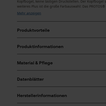
Kopfbügel, keine lästigen Druckstellen. Der Kopfbügel si
weiteres Plus ist die große Farbauswahl: Das PROTOS® .
Mehr anzeigen
Produktvorteile
Die Gehörschützer sind zusammenfaltbar und platz
Produktinformationen
Keine hervorstehenden Teile
Auswechselbare Gehörschutzkapsel
Material & Pflege
Produktdetails
Aktivitätstyp
Datenblätter
Schützen, Aufenthalt in lauter Umgebung
Material
Baumusterprüfung (PDF)
Details Polsterung
Herstellerinformationen
Bügel-Polster, Ohren-Polster
Anzahl Teile
Konformitätserklärung (PDF)
1 Stk