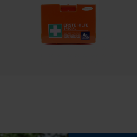
29 dB
Speichern der Auswahl zur
Datenverarbeitung
Econda Tag Manager
Häckselfunktion
Nein
Statistik Cookies
Schrägschnitt
Nein
Econda Analytics
Werkzeuglose Kettenspannung
Mouseflow Web Analytics Tool
Nein
Fact-Finder Tracking
Funktionale Cookies