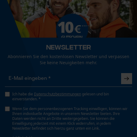
Mouseflow Web Analytics Tool
Eigenschaft
Atmungsaktiv, Flexibel, Komfortabel
Fact-Finder Tracking
Häckselfunktion
Funktionale Cookies
Nein
Newsletter
Abonnieren Sie den kostenlosen Newsletter und verpassen
Sie keine Neuigkeiten mehr.
Phasenwender
Loop54 Personalization
Nein
Personalisierte Startseite
Gespeicherter Warenkorb
Ich habe die
Datenschutzbestimmungen
gelesen und bin
Schrägschnitt
Persönliche Begrüßung
einverstanden. *
Nein
Geo-IP und User Detection
Wenn Sie dem personenbezogenen Tracking einwilligen, können wir
Ihnen individuelle Angebote in unserem Newsletter bieten. Ihre
YouTube-Videos
Daten werden nicht an Dritte weitergegeben. Sie können die
Einwilligung jederzeit mit einem Klick widerrufen, in jedem
Werkzeuglose Kettenspannung
Google Maps
Newsletter befindet sich hierzu ganz unten ein Link.
Nein