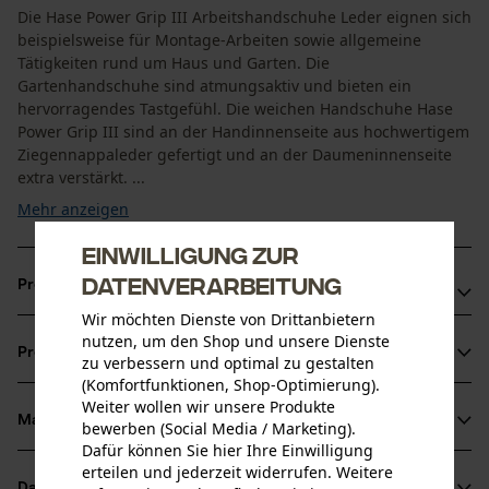
Die Hase Power Grip III Arbeitshandschuhe Leder eignen sich
beispielsweise für Montage-Arbeiten sowie allgemeine
Tätigkeiten rund um Haus und Garten. Die
Gartenhandschuhe sind atmungsaktiv und bieten ein
hervorragendes Tastgefühl. Die weichen Handschuhe Hase
Power Grip III sind an der Handinnenseite aus hochwertigem
Ziegennappaleder gefertigt und an der Daumeninnenseite
extra verstärkt. ...
Mehr anzeigen
Einwilligung zur
Datenverarbeitung
Produktvorteile
Wir möchten Dienste von Drittanbietern
Verstellbares Neoprenbündchen mit Klettverschluss
nutzen, um den Shop und unsere Dienste
Produktinformationen
zu verbessern und optimal zu gestalten
Gartenhandschuhe mit guten Griffeigenschaften
(Komfortfunktionen, Shop-Optimierung).
Oberer Teil der Handschuhe aus flexiblem Microgewebe
Weiter wollen wir unsere Produkte
Material & Pflege
bewerben (Social Media / Marketing).
Produktdetails
Dafür können Sie hier Ihre Einwilligung
erteilen und jederzeit widerrufen. Weitere
Aktivitätstyp
Datenblätter