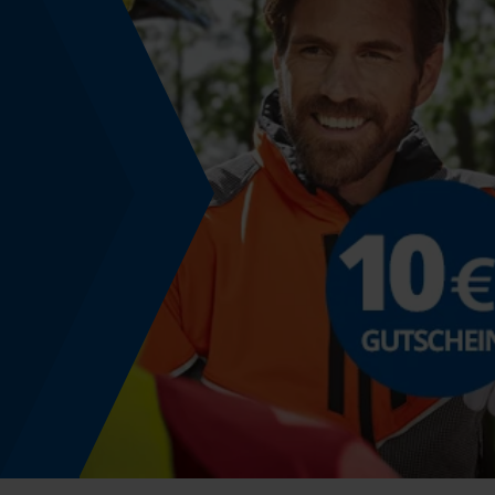
Steckertyp
Typ-F
Vibration
4.35 m/s²
Werkzeugloser Kettenwechsel
Ja
Energie & Leistung
Akku-Kapazitätsanzeige
Nein
Energieverbrauch