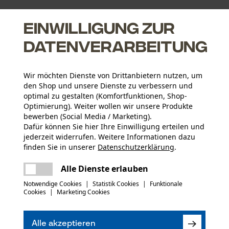
Einwilligung zur
Datenverarbeitung
Wir möchten Dienste von Drittanbietern nutzen, um
den Shop und unsere Dienste zu verbessern und
optimal zu gestalten (Komfortfunktionen, Shop-
Optimierung). Weiter wollen wir unsere Produkte
bewerben (Social Media / Marketing).
Dafür können Sie hier Ihre Einwilligung erteilen und
Altersgruppe
jederzeit widerrufen. Weitere Informationen dazu
Erwachsener
finden Sie in unserer
Datenschutzerklärung
.
teilen
Es ist ein Fehler aufgetreten. Bitte
Material Gehäuse
Alle Dienste erlauben
Kunststoff
versuchen Sie es erneut.
Artikelgewicht
mail
Notwendige Cookies
|
Statistik Cookies
|
Funktionale
5700.0 g
Cookies
|
Marketing Cookies
(1)
Jahreszeit
Alle akzeptieren