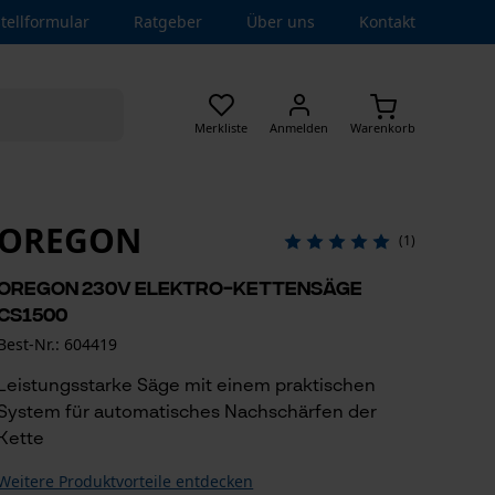
tellformular
Ratgeber
Über uns
Kontakt
Merkliste
Anmelden
Warenkorb
OREGON
(1)
Oregon 230V Elektro-Kettensäge
CS1500
Best-Nr.: 604419
Leistungsstarke Säge mit einem praktischen
System für automatisches Nachschärfen der
Kette
Weitere Produktvorteile entdecken