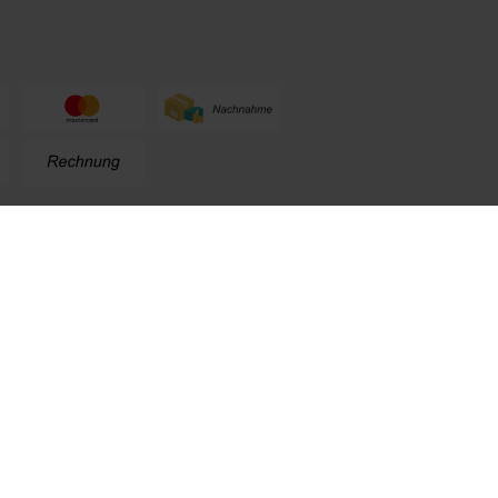
n
+49 (0) 711. 300 33 - 200
+49 (0) 171 339 1527
info@kox.eu