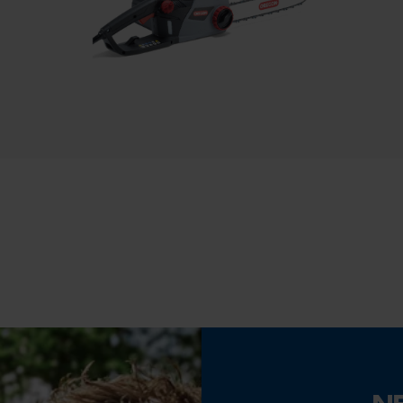
Datenverarbeitung
Elektrischer Anlasser mit Batterie
Econda Tag Manager
Eigenschaft
Leise, Wartungsarm
Statistik Cookies
Leistung
2400 W
Econda Analytics
Mouseflow Web Analytics Tool
Phasenwender
Fact-Finder Tracking
Nein
Funktionale Cookies
Schrägschnitt
Nein
N
Loop54 Personalization