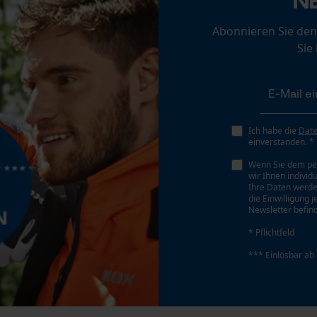
Verstellsystem
Personalisierte Startseite
Drehradverstellung
Abonnieren Sie den
Gespeicherter Warenkorb
Sie
Persönliche Begrüßung
Werkzeuglose Kettenspannung
Ja
Geo-IP und User Detection
YouTube-Videos
Ich habe die
Dat
Google Maps
einverstanden. *
Kontaktaufnahme per Chat
Wenn Sie dem pe
wir Ihnen individ
Ihre Daten werde
die Einwilligung 
Newsletter befind
Marketing Cookies
* Pflichtfeld
Akku/Batterie enthalten
*** Einlösbar ab
Akku/Batterien nicht im Lieferumfang enthalten
Google Global Site Tag
Microsoft Advertising Universal Event
Powerbank-Funktion
Tracking