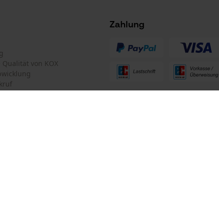
Nein
Facebook Pixel
Zahlung
Criteo
Survicate
g
te Qualität von KOX
bwicklung
kruf
ten Informationen
mular
Oregon Tool GmbH
mular
KOX – Partner in Forst und Garte
Zentrale:
Lise-Meitner-Str. 4
iderrufen
70736 Fellbach