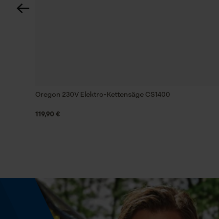
230 V
Automatische Kettenschmierung
Nein
Häckselfunktion
Oregon 230V Elektro-Kettensäge CS1400
Nein
119,90 €
Leistung (PS)
3.2653061224 hp
Schalldruckpegel
110 db