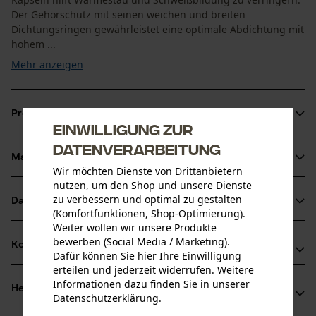
Der Gehörschutz mit seinen weichen und breiten
Dichtungsringen gewährleistet eine optimale Abdichtung mit
hohem ...
Mehr anzeigen
Produktinformationen
Einwilligung zur
Datenverarbeitung
Material & Pflege
Produktdetails
Wir möchten Dienste von Drittanbietern
nutzen, um den Shop und unsere Dienste
Aktivitätstyp
zu verbessern und optimal zu gestalten
Datenblätter
Material
Schützen, Aufenthalt in lauter Umgebung
(Komfortfunktionen, Shop-Optimierung).
Weiter wollen wir unsere Produkte
Konformitätserklärung (PDF)
Details Polsterung
bewerben (Social Media / Marketing).
Kompatibilität
Dafür können Sie hier Ihre Einwilligung
Ohren-Polster
Altersgruppe
Herstellerdatenblatt (PDF)
erteilen und jederzeit widerrufen. Weitere
Erwachsener
Informationen dazu finden Sie in unserer
Herstellerinformationen
Datenschutzerklärung
.
Kompatibel Mit
Hauptmaterial
teilen