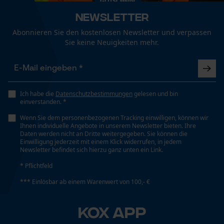
Fact-Finder Tracking
Newsletter
Eigenschaft
Abonnieren Sie den kostenlosen Newsletter und verpassen
Weich, Komfortabel, Lärmdämmend, Schalldämpfend
Sie keine Neuigkeiten mehr.
Funktionale Cookies
Häckselfunktion
Nein
Loop54 Personalization
Ich habe die
Datenschutzbestimmungen
gelesen und bin
einverstanden. *
Personalisierte Startseite
Wenn Sie dem personenbezogenen Tracking einwilligen, können wir
Gespeicherter Warenkorb
Phasenwender
Ihnen individuelle Angebote in unserem Newsletter bieten. Ihre
Nein
Daten werden nicht an Dritte weitergegeben. Sie können die
Persönliche Begrüßung
Einwilligung jederzeit mit einem Klick widerrufen, in jedem
Newsletter befindet sich hierzu ganz unten ein Link.
Geo-IP und User Detection
* Pflichtfeld
YouTube-Videos
Schrägschnitt
Nein
*** Einlösbar ab einem Warenwert von 100,- €
Google Maps
Kontaktaufnahme per Chat
KOX APP
Signal-Rausch-Verhältnis