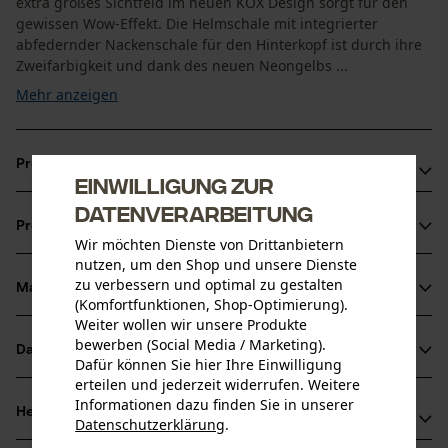
extra großes Sichtfeld im neuen KOX Design sorgt für den
gewissen Wow-Effekt. Die Helmschale mit integrierter
abfedernder Nackenschale für den Hinterkopf ist durch ihre
Zweifarbigkeit und dank des neuen Neongelbs ...
Mehr anzeigen
Produktvorteile
Einwilligung zur
Datenverarbeitung
Extra großes Sichtfeld
Produktinformationen
KWF-Profi-Anerkennung
Wir möchten Dienste von Drittanbietern
Besonders gut sichtbar, dank Neongelb und Zweifarbigkeit
nutzen, um den Shop und unsere Dienste
zu verbessern und optimal zu gestalten
Material & Pflege
Produktdetails
(Komfortfunktionen, Shop-Optimierung).
Weiter wollen wir unsere Produkte
bewerben (Social Media / Marketing).
Aktivitätstyp
Datenblätter
Dafür können Sie hier Ihre Einwilligung
Material
Schützen, Aufenthalt in lauter Umgebung
erteilen und jederzeit widerrufen. Weitere
Baumusterprüfung (PDF)
Informationen dazu finden Sie in unserer
Details Polsterung
Herstellerinformationen
Datenschutzerklärung
.
Stirn-Polster, Nacken-Polster
Altersgruppe
teilen
Bedienungsanleitung (PDF)