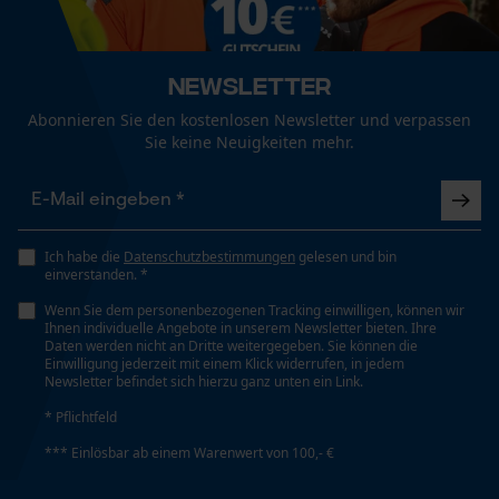
Fact-Finder Tracking
Jahreszeit
Newsletter
Ganzjahresartikel
Funktionale Cookies
Abonnieren Sie den kostenlosen Newsletter und verpassen
Sie keine Neuigkeiten mehr.
Lieferumfang
Loop54 Personalization
1 x Kopfschutz Kombination PROTOS® Integral Forest
mit Ätzmetallvisier in der KOX Edition
Personalisierte Startseite
Ich habe die
Datenschutzbestimmungen
gelesen und bin
Gespeicherter Warenkorb
einverstanden. *
Persönliche Begrüßung
Wenn Sie dem personenbezogenen Tracking einwilligen, können wir
Motiv
Ihnen individuelle Angebote in unserem Newsletter bieten. Ihre
Caribou-Logo
Geo-IP und User Detection
Daten werden nicht an Dritte weitergegeben. Sie können die
Einwilligung jederzeit mit einem Klick widerrufen, in jedem
YouTube-Videos
Newsletter befindet sich hierzu ganz unten ein Link.
Google Maps
Optik/Muster
* Pflichtfeld
Zweifarbig
Kontaktaufnahme per Chat
*** Einlösbar ab einem Warenwert von 100,- €