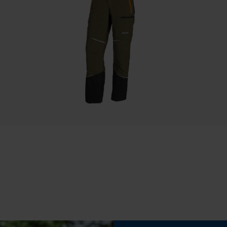
ngegeben
Speichern der Auswahl zur
Pflegehinweise
Datenverarbeitung
Folgen Sie den Pflegehinweisen auf dem Etikett.
Econda Tag Manager
Eigenschaft
Komfortabel, Angenehm, Modisch, Atmungsaktiv,
Gut Sichtbar
Statistik Cookies
Phasenwender
Nein
Econda Analytics
Mouseflow Web Analytics Tool
Werkzeuglose Kettenspannung
Nein
Fact-Finder Tracking
Funktionale Cookies