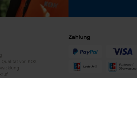
 stets zu befolgen
Microsoft Advertising Universal Event
Tracking
Facebook Pixel
Criteo
Zahlung
Survicate
g
te Qualität von KOX
bwicklung
kruf
ten Informationen
mular
Oregon Tool GmbH
mular
KOX – Partner in Forst und Garte
Zentrale: