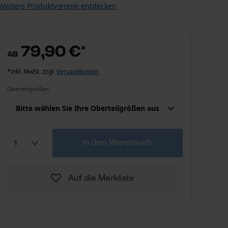
Weitere Produktvorteile entdecken
79,90 €
*
ab
*inkl. MwSt. zzgl.
Versandkosten
Oberteilgrößen
Bitte wählen Sie Ihre Oberteilgrößen aus
Konfektion (EU)
Herstellergröße
In den Warenkorb
79,90 €
S
Auf die Merkliste
79,90 €
M
79,90 €
L