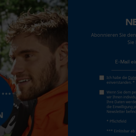
Loop54 Personalization
N
Personalisierte Startseite
Akku/Batterie enthalten
Gespeicherter Warenkorb
Akku/Batterien nicht im Lieferumfang enthalten
Abonnieren Sie den
Persönliche Begrüßung
Sie
Geo-IP und User Detection
YouTube-Videos
Google Maps
Ich habe die
Dat
Kontaktaufnahme per Chat
einverstanden. *
Wenn Sie dem pe
wir Ihnen individ
Marketing Cookies
Ihre Daten werde
die Einwilligung 
Newsletter befind
* Pflichtfeld
*** Einlösbar ab
Google Global Site Tag