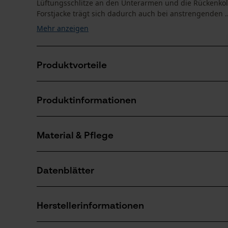
Lüftungsschlitze an den Unterarmen und die Rückenkoll
Forstjacke trägt sich dadurch auch bei anstrengenden ..
Mehr anzeigen
Produktvorteile
Unterarmbelüftung der KOX Forstjacke: Für eine per
Produktinformationen
über langgezogene Lüftungsschlitze mit atmungsakt
Belüftung und Reflektorstreifen am Rücken: Rückenk
reflektierendes X-Logo und ein Reflektorstreifen ers
Material & Pflege
Produktdetails
Ärmeltyp
Datenblätter
Langarm
Material
Produktsicherheitsdatenblatt (PDF)
Materialart
Herstellerinformationen
Polyester
Altersgruppe
Erwachsener