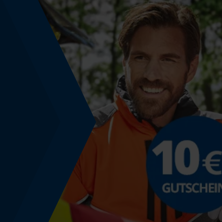
Energie & Leistung
Akku-Kapazitätsanzeige
Nein
Powerbank-Funktion
Nein
Modell & Kollektion
Modellname
Mistral 3.0
Regulatorische Hinweise