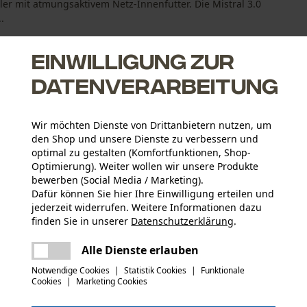
er mit atmungsaktivem Netz-Innenfutter. Die Mistral 3.0
.
Einwilligung zur
Datenverarbeitung
manente Luftzufuhr beim Arbeiten sorgt die Unterarmbelüftung
Wir möchten Dienste von Drittanbietern nutzen, um
den Shop und unsere Dienste zu verbessern und
ivem Netz-Innenfutter
optimal zu gestalten (Komfortfunktionen, Shop-
oller mit atmungsaktivem Netz-Innenfutter sowie ein
Optimierung). Weiter wollen wir unsere Produkte
trecken sich über die Rückenpartie
bewerben (Social Media / Marketing).
Dafür können Sie hier Ihre Einwilligung erteilen und
jederzeit widerrufen. Weitere Informationen dazu
Aktivitätstyp
finden Sie in unserer
Datenschutzerklärung
.
Arbeiten, Campen, Jagen, Wandern, Warnen
teilen
Es ist ein Fehler aufgetreten. Bitte
Alle Dienste erlauben
versuchen Sie es erneut.
mail
Materialart Innenfutter
Notwendige Cookies
|
Statistik Cookies
|
Funktionale
Polyester-Futter
Cookies
|
Marketing Cookies
Anzahl Teile
1 Stk