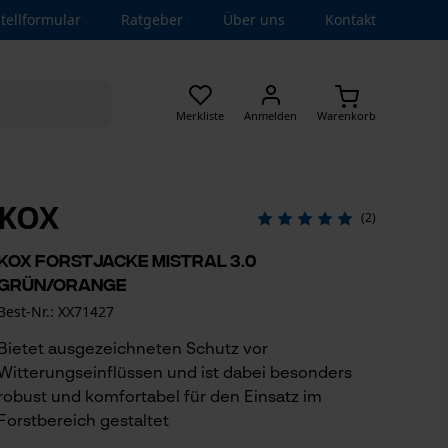
tellformular
Ratgeber
Über uns
Kontakt
Merkliste
Anmelden
Warenkorb
KOX
(2)
KOX Forstjacke Mistral 3.0
Grün/Orange
Best-Nr.: XX71427
Bietet ausgezeichneten Schutz vor
Witterungseinflüssen und ist dabei besonders
robust und komfortabel für den Einsatz im
Forstbereich gestaltet