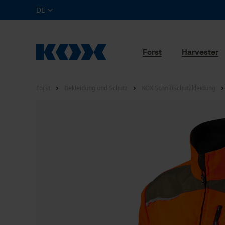
DE
Forst
Harvester
Forst
Bekleidung und Schutz
KOX Schnittschutzkleidung