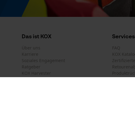
Die Informationen auf dem Produktettiket sind
KWF
KWF-Standard
Das ist KOX
Services
Über uns
FAQ
Karriere
KOX Katalo
Soziales Engagement
Zertifizier
Ratgeber
Retourena
KOX Harvester
Produktrüc
Motorsägen-Kurse
Versandkos
Newsletter-Anmeldung
Land auswählen
Kontakt
France
Österreich
Kontaktfor
Schweiz
Suisse
Bestellfor
Belgique
België
Newsletter
Nederland