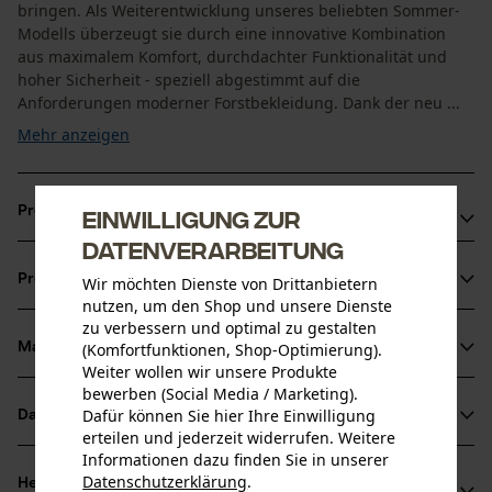
bringen. Als Weiterentwicklung unseres beliebten Sommer-
Modells überzeugt sie durch eine innovative Kombination
aus maximalem Komfort, durchdachter Funktionalität und
hoher Sicherheit - speziell abgestimmt auf die
Anforderungen moderner Forstbekleidung. Dank der neu ...
Mehr anzeigen
Produktvorteile
Einwilligung zur
Datenverarbeitung
Optimale Bewegungsfreiheit durch elastische
Produktinformationen
Wir möchten Dienste von Drittanbietern
Schnittschutzeinlage und superflexible Kniepartie im
nutzen, um den Shop und unsere Dienste
ergonomischen X-Design
zu verbessern und optimal zu gestalten
Hervorragende Belüftung durch extra lange
(Komfortfunktionen, Shop-Optimierung).
Material & Pflege
Produktdetails
Weiter wollen wir unsere Produkte
Reißverschlüsse mit Mesh-Lining - für angenehmes Klima
bewerben (Social Media / Marketing).
selbst bei Hitze
Aktivitätstyp
Dafür können Sie hier Ihre Einwilligung
Datenblätter
Material
Arbeiten, Schützen, Unfallvermeidung
Individueller Tragekomfort dank variabler
erteilen und jederzeit widerrufen. Weitere
Informationen dazu finden Sie in unserer
Produktsicherheitsdatenblatt (PDF)
Bundweitenverstellung mit Gummizug und Klettfixierung
Materialart
Datenschutzerklärung
.
Herstellerinformationen