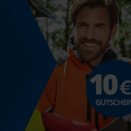
Energie & Leistung
Akku-Kapazitätsanzeige
Nein
Powerbank-Funktion
Nein
Farbgebung
Farbe
Orange
Lagerung & Aufbewahrung
Aufbewahrungshinweis