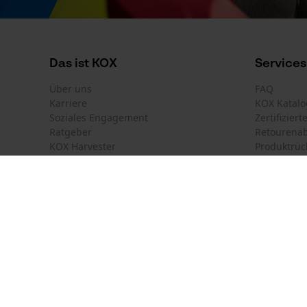
Produkte in einem trockenen Raum/Lager
aufbewahren.
Das ist KOX
Services
Produktkennzeichnung
Über uns
FAQ
Karriere
KOX Katalo
EAN
Soziales Engagement
Zertifizier
4260036580259
Ratgeber
Retourena
KOX Harvester
Produktrüc
Motorsägen-Kurse
Versandkos
Newsletter-Anmeldung
Land auswählen
Kontakt
France
Österreich
Kontaktfor
Schweiz
Suisse
Bestellfor
Belgique
België
Newsletter
Nederland
Vertrag w