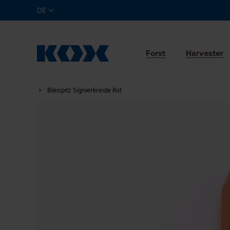
DE
Forst
Harvester
Bleispitz Signierkreide Rot