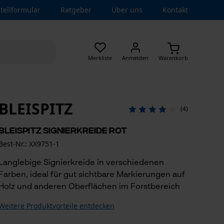
tellformular
Ratgeber
Über uns
Kontakt
Merkliste
Anmelden
Warenkorb
BLEISPITZ
(4)
Bleispitz Signierkreide Rot
Best-Nr.: XX9751-1
Langlebige Signierkreide in verschiedenen
Farben, ideal für gut sichtbare Markierungen auf
Holz und anderen Oberflächen im Forstbereich
Weitere Produktvorteile entdecken