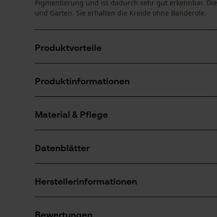
Pigmentierung und ist dadurch sehr gut erkennbar. Die l
und Garten. Sie erhalten die Kreide ohne Banderole.
Produktvorteile
Wetterfeste, lichtechte Beschriftung, sehr farbintensi
Produktinformationen
Sehr gute Schreibeigenschaften
Sechskantform verhindert das Wegrollen
Material & Pflege
Produktdetails
Aktivitätstyp
Datenblätter
Markieren
Material
Produktsicherheitsdatenblatt (PDF)
Hauptmaterial
Herstellerinformationen
Materialmix
Anzahl Teile
12 Stk
Bleispitz GmbH
Bewertungen
Grünwalder Weg 32d