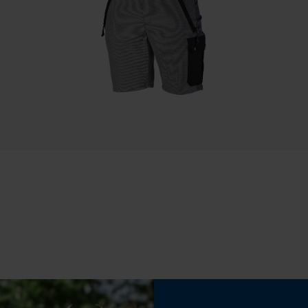
Speichern der Auswahl zur
Datenverarbeitung
Econda Tag Manager
Eigenschaft
Wetterfest, Fluoreszierend, Lichtecht
Statistik Cookies
Phasenwender
Nein
Econda Analytics
Werkzeuglose Kettenspannung
Mouseflow Web Analytics Tool
Nein
Fact-Finder Tracking
Funktionale Cookies