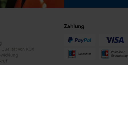
Microsoft Advertising Universal Event
Tracking
Facebook Pixel
Criteo
Zahlung
Survicate
g
Hersteller-Artikelnummer
te Qualität von KOX
259
bwicklung
kruf
ten Informationen
mular
Oregon Tool GmbH
mular
KOX – Partner in Forst und Garte
Zentrale:
Lise-Meitner-Str. 4
iderrufen