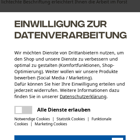
ichtechte Beschriftung erleichtert Ihnen die Arbeit im Forst
Einwilligung zur
Datenverarbeitung
v
Wir möchten Dienste von Drittanbietern nutzen, um
den Shop und unsere Dienste zu verbessern und
optimal zu gestalten (Komfortfunktionen, Shop-
Optimierung). Weiter wollen wir unsere Produkte
bewerben (Social Media / Marketing).
Dafür können Sie hier Ihre Einwilligung erteilen und
jederzeit widerrufen. Weitere Informationen dazu
Altersgruppe
finden Sie in unserer
Datenschutzerklärung
.
Erwachsener
teilen
Es ist ein Fehler aufgetreten. Bitte
Alle Dienste erlauben
Sicherheitsdatenblätter (PDF)
Materialstärke
versuchen Sie es erneut.
mail
Notwendige Cookies
|
Statistik Cookies
|
Funktionale
12.0 mm
Artikelgewicht
Cookies
|
Marketing Cookies
280.0 g
(4)