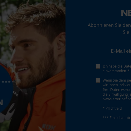
Loop54 Personalization
N
Personalisierte Startseite
Akku/Batterie enthalten
Akku/Batterien nicht im Lieferumfang enthalten
Gespeicherter Warenkorb
Abonnieren Sie den
Sie
Persönliche Begrüßung
Geo-IP und User Detection
YouTube-Videos
Google Maps
Ich habe die
Dat
Kontaktaufnahme per Chat
einverstanden. *
Wenn Sie dem pe
wir Ihnen individ
Ihre Daten werde
Marketing Cookies
die Einwilligung 
Newsletter befind
* Pflichtfeld
*** Einlösbar ab
Google Global Site Tag