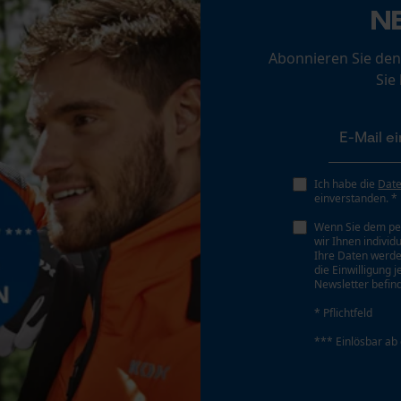
Loop54 Personalization
N
Personalisierte Startseite
Abonnieren Sie den
Gespeicherter Warenkorb
Sie
Persönliche Begrüßung
Geo-IP und User Detection
YouTube-Videos
Google Maps
Ich habe die
Dat
einverstanden. *
Kontaktaufnahme per Chat
Wenn Sie dem pe
wir Ihnen individ
Ihre Daten werde
die Einwilligung 
Marketing Cookies
Newsletter befind
* Pflichtfeld
*** Einlösbar ab
Google Global Site Tag
Microsoft Advertising Universal Event