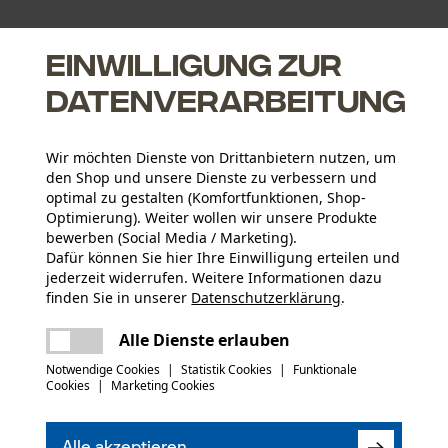
Einwilligung zur
Datenverarbeitung
l
Wir möchten Dienste von Drittanbietern nutzen, um
den Shop und unsere Dienste zu verbessern und
optimal zu gestalten (Komfortfunktionen, Shop-
Optimierung). Weiter wollen wir unsere Produkte
bewerben (Social Media / Marketing).
Dafür können Sie hier Ihre Einwilligung erteilen und
Altersgruppe
jederzeit widerrufen. Weitere Informationen dazu
Erwachsener
finden Sie in unserer
Datenschutzerklärung
.
teilen
Es ist ein Fehler aufgetreten. Bitte
Herstellerdatenblatt (PDF)
Alle Dienste erlauben
Material Hinweis
versuchen Sie es erneut.
Hohe Witterungsbeständigkeit
Applikationen
mail
Notwendige Cookies
|
Statistik Cookies
|
Funktionale
Logoschriftzug, Aufkleber
Cookies
|
Marketing Cookies
(20)