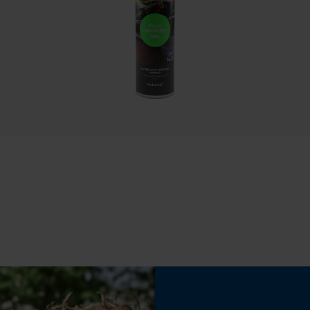
Nein
Datenverarbeitung
Econda Tag Manager
Statistik Cookies
Akku/Batterie enthalten
Econda Analytics
Akku/Batterien nicht im Lieferumfang enthalten
Mouseflow Web Analytics Tool
Fact-Finder Tracking
Funktionale Cookies