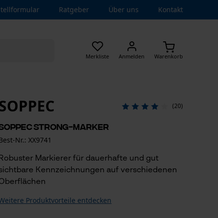
tellformular
Ratgeber
Über uns
Kontakt
Merkliste
Anmelden
Warenkorb
SOPPEC
(20)
Soppec Strong-Marker
Best-Nr.: XX9741
Robuster Markierer für dauerhafte und gut
sichtbare Kennzeichnungen auf verschiedenen
Oberflächen
Weitere Produktvorteile entdecken