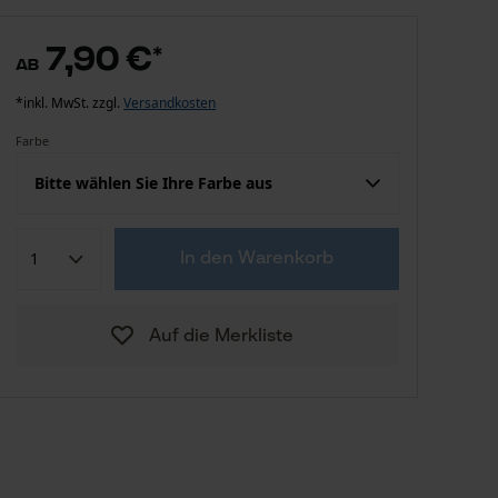
7,90 €
*
ab
*inkl. MwSt. zzgl.
Versandkosten
Farbe
Bitte wählen Sie Ihre Farbe aus
7,90 €
Blau
In den Warenkorb
7,90 €
Gelb
Auf die Merkliste
7,90 €
Grün
7,90 €
Orange
7,90 €
Rot