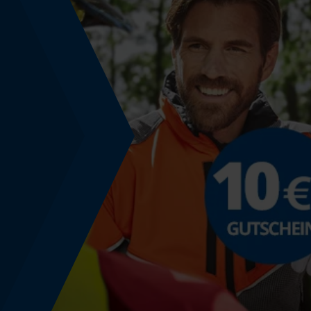
Anwendungshinweis
Dose vor jedem Gebrauch gut schütteln. Bei
längerem Nichtgebrauch Farbdose auf den Kopf
stellen und die Düse freisprühen.
Lagerung & Aufbewahrung
Aufbewahrungshinweis
Außer Reichweite von Kindern halten. Behälter
gut verschlossen an einem trockenen und gut
durchlüfteten Ort lagern. Von Zündquellen
fernhalten - nicht rauchen. Von Zündquellen,
Hitzequellen und direkter Sonneneinstrahlung
entfernt halten. Der Fußboden muss
undurchlässig sein und eine Auffangwanne
bilden, so dass bei unvorhergesehenem
Auslaufen keine Flüssigkeit nach außen dringen
kann. Behälter steht unter Druck. Vor