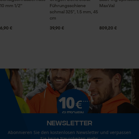
10 mm 1/2''
Führungsschiene
MaxVal
Lieferumfang
schmal 325", 1.5 mm, 45
1 x Schlagschraubernuss 24 mm 1/2''
Prüfung setzen von Cookies
cm
Session ID
6,90 €
39,90 €
809,20 €
Speichern der Auswahl zur
Volumen
Datenverarbeitung
450 cm³
Econda Tag Manager
Technische Spezifikationen
Statistik Cookies
Automatische Kettenschmierung
Nein
Econda Analytics
Häckselfunktion
Nein
Mouseflow Web Analytics Tool
Newsletter
Fact-Finder Tracking
Abonnieren Sie den kostenlosen Newsletter und verpassen
Sie keine Neuigkeiten mehr.