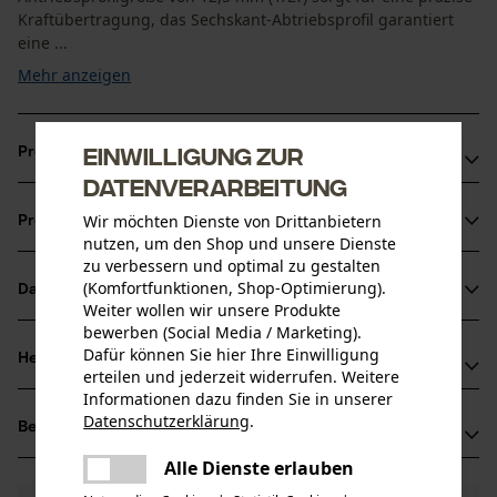
Kraftübertragung, das Sechskant-Abtriebsprofil garantiert
eine ...
Mehr anzeigen
Einwilligung zur
Produktvorteile
Datenverarbeitung
24 mm Schlagschraubernuss ideal für hohe
Wir möchten Dienste von Drittanbietern
Produktinformationen
Drehmomente und anspruchsvolle Anwendungen
nutzen, um den Shop und unsere Dienste
Präzise Kraftübertragung mit Innenvierkant in
zu verbessern und optimal zu gestalten
Antriebsprofilgröße 12, 5 mm
(Komfortfunktionen, Shop-Optimierung).
Datenblätter
Produktdetails
Weiter wollen wir unsere Produkte
Passende Schlagschraubernuss für Bast-Ing MiniFix,
bewerben (Social Media / Marketing).
Produktsicherheitsdatenblatt (PDF)
ValFast, MaxVal und DrillFast
Aktivitätstyp
Dafür können Sie hier Ihre Einwilligung
Herstellerinformationen
Pumpen
erteilen und jederzeit widerrufen. Weitere
Informationen dazu finden Sie in unserer
BaSt-Ing GmbH
Datenschutzerklärung
.
Bewertungen
(0)
Fleck 34
teilen
Altersgruppe
83661 Lenggries, Deutschland
Es ist ein Fehler aufgetreten. Bitte
Alle Dienste erlauben
Erwachsener
teilen
Mail: info@bast-ing.de
versuchen Sie es erneut.