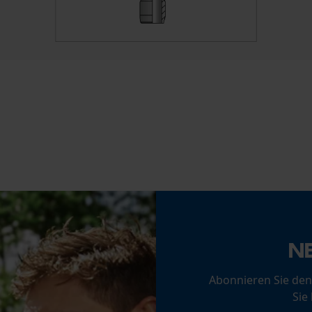
Statistik Cookies
Econda Analytics
Mouseflow Web Analytics Tool
Fact-Finder Tracking
Funktionale Cookies
N
Abonnieren Sie den
Loop54 Personalization
Sie
Personalisierte Startseite