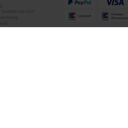
Criteo
g
te Qualität von KOX
Survicate
bwicklung
kruf
ten Informationen
mular
Oregon Tool GmbH
mular
KOX – Partner in Forst und Garte
Zentrale:
Lise-Meitner-Str. 4
iderrufen
70736 Fellbach
Retouren-Adresse:
Beim Erlenwäldchen 14/2
71522 Backnang
Telefon Erreichbarkeit: