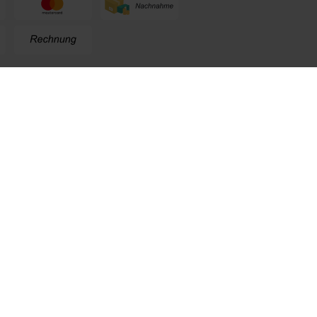
n
+49 (0) 711. 300 33 - 200
+49 (0) 171 339 1527
info@kox.eu