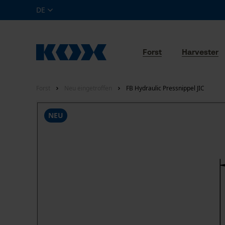
DE
Forst
Harvester
Forst
Neu eingetroffen
FB Hydraulic Pressnippel JIC
NEU