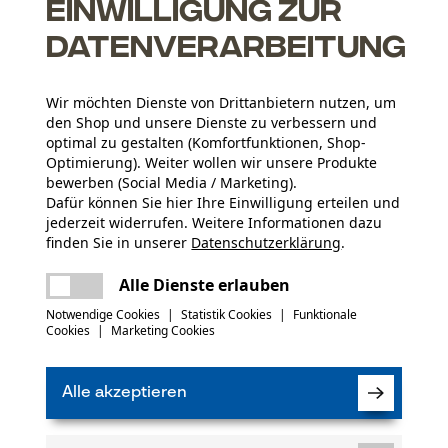
Einwilligung zur
Datenverarbeitung
Wir möchten Dienste von Drittanbietern nutzen, um
den Shop und unsere Dienste zu verbessern und
optimal zu gestalten (Komfortfunktionen, Shop-
Anzahl Teile
Optimierung). Weiter wollen wir unsere Produkte
1 Stk
bewerben (Social Media / Marketing).
Dafür können Sie hier Ihre Einwilligung erteilen und
jederzeit widerrufen. Weitere Informationen dazu
Materialzusammensetzung
finden Sie in unserer
Datenschutzerklärung
.
Carbonstahl
Branche
teilen
Es ist ein Fehler aufgetreten. Bitte
Forstwirtschaft, Landwirtschaft, Städte und
Alle Dienste erlauben
versuchen Sie es erneut.
Gemeinde
mail
Notwendige Cookies
|
Statistik Cookies
|
Funktionale
(0)
Cookies
|
Marketing Cookies
Optik/Muster
Unifarben
Alle akzeptieren
Produkt weiterempfehlen