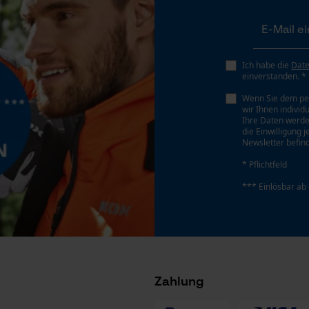
Gespeicherter Warenkorb
 stets zu befolgen
Persönliche Begrüßung
Geo-IP und User Detection
Ich habe die
Dat
einverstanden. *
YouTube-Videos
Wenn Sie dem pe
Google Maps
wir Ihnen individ
Ihre Daten werde
Kontaktaufnahme per Chat
die Einwilligung 
Newsletter befind
* Pflichtfeld
Marketing Cookies
*** Einlösbar ab
Google Global Site Tag
Microsoft Advertising Universal Event
Tracking
Zahlung
Facebook Pixel