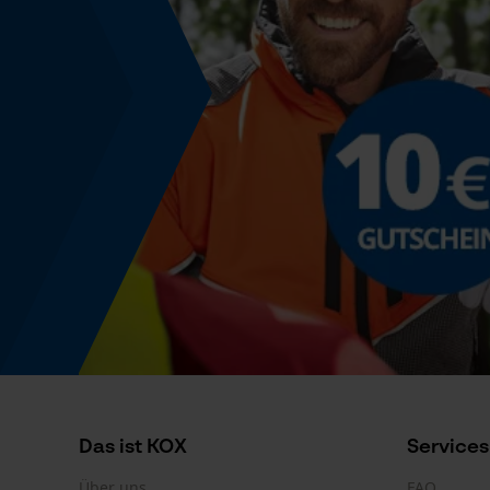
Die Informationen auf dem Produktettiket sind
Normen
SAE J 514
Das ist KOX
Services
Über uns
FAQ