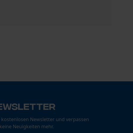
FB Hydraul
1,90 €
ewsletter
 kostenlosen Newsletter und verpassen
 keine Neuigkeiten mehr.