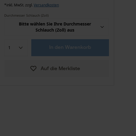
*inkl. MwSt. zzgl.
Versandkosten
Durchmesser Schlauch (Zoll)
Bitte wählen Sie Ihre Durchmesser
Schlauch (Zoll) aus
2,03 €
1/4 in
In den Warenkorb
10,36 €
1 in
Auf die Merkliste
2,93 €
1/2 in
1,98 €
1/4 in
3,65 €
1/2 in
2,15 €
1/4 in