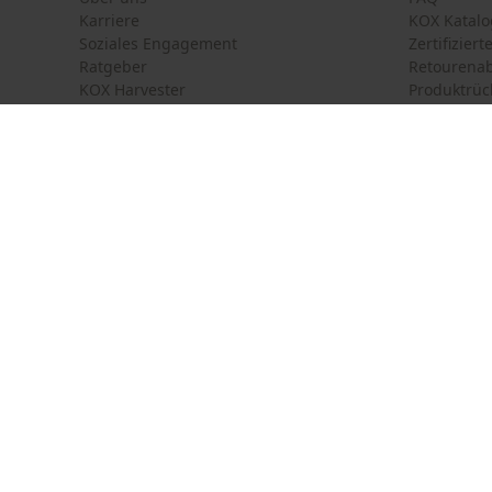
Karriere
KOX Katalo
Soziales Engagement
Zertifizier
Ratgeber
Retourena
KOX Harvester
Produktrüc
Motorsägen-Kurse
Versandkos
Newsletter-Anmeldung
Land auswählen
Kontakt
France
Österreich
Kontaktfor
Schweiz
Suisse
Bestellfor
Belgique
België
Newsletter
Nederland
Vertrag w