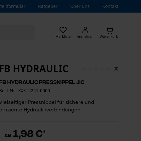
tellformular
Ratgeber
Über uns
Kontakt
Merkliste
Anmelden
Warenkorb
FB HYDRAULIC
(0)
FB Hydraulic Pressnippel JIC
Best-Nr.: XXST4241-0000
Vielseitiger Pressnippel für sichere und
effiziente Hydraulikverbindungen
1,98 €
*
ab