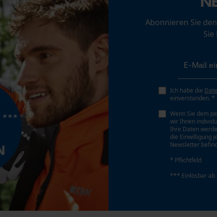
N
Personalisierte Startseite
Abonnieren Sie den
Gespeicherter Warenkorb
Sie
Akku/Batterie enthalten
Persönliche Begrüßung
Akku/Batterien nicht im Lieferumfang enthalten
Geo-IP und User Detection
YouTube-Videos
Ich habe die
Dat
Google Maps
einverstanden. *
Kontaktaufnahme per Chat
Wenn Sie dem pe
wir Ihnen individ
Ihre Daten werde
die Einwilligung 
Newsletter befind
Marketing Cookies
* Pflichtfeld
*** Einlösbar ab
Google Global Site Tag
Microsoft Advertising Universal Event
Tracking