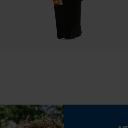
Datenverarbeitung
Econda Tag Manager
Eigenschaft
Ergonomisch, Komfortabel, Atmungsaktiv,
Statistik Cookies
Entlastend, Anpassbar
Phasenwender
Econda Analytics
Nein
Mouseflow Web Analytics Tool
Fact-Finder Tracking
Traglast
100 kg
Funktionale Cookies
Werkzeugloser Kettenwechsel
Nein
Loop54 Personalization