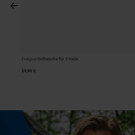
Technische Spezifikationen
Automatische Kettenschmierung
Nein
Fuegos Keiltasche für 2 Keile
Häckselfunktion
Nein
59,90 €
Schrägschnitt
Nein
Werkzeuglose Kettenspannung
Nein