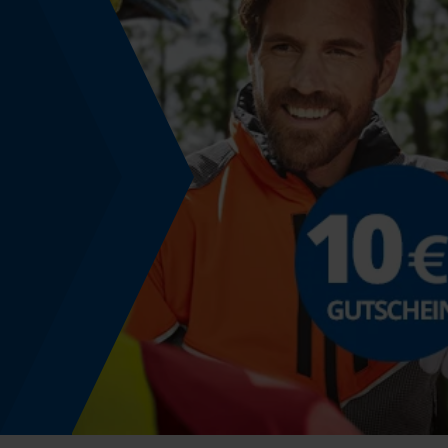
Energie & Leistung
Akku-Kapazitätsanzeige
Nein
Powerbank-Funktion
Nein