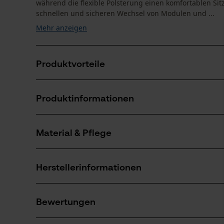
während die flexible Polsterung einen komfortablen Sitz
schnellen und sicheren Wechsel von Modulen und ...
Mehr anzeigen
Produktvorteile
Ergonomische Form für eine gesunde Körperhaltun
Produktinformationen
Atmungsaktive 3D-Mesh-Polsterung für weniger Sc
Kompatibel mit allen Fuegos Modulen und Werkzeu
Material & Pflege
Produktdetails
Aktivitätstyp
Herstellerinformationen
Aufbewahren, Transportieren, Organisieren
Material
Fuego Sport
Hauptmaterial
Bewertungen
Im Hirschtal 5
Textil, Kunststoff
Anzahl Teile
89555 Steinheim, Deutschland
1 Stk