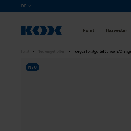
DE
Forst
Harvester
Forst
Neu eingetroffen
Fuegos Forstgürtel Schwarz/Orang
NEU