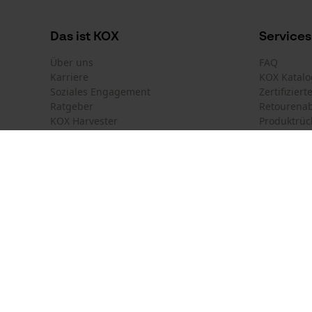
Das ist KOX
Services
Über uns
FAQ
Karriere
KOX Katalo
Soziales Engagement
Zertifizier
Ratgeber
Retourena
KOX Harvester
Produktrüc
Motorsägen-Kurse
Versandkos
Newsletter-Anmeldung
Land auswählen
Kontakt
France
Österreich
Kontaktfor
Schweiz
Suisse
Bestellfor
Belgique
België
Newsletter
Nederland
Vertrag w