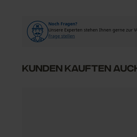
Mail: info@fuegos.eu
Web: www.fuegos.eu
0
(0)
Tel: -
Verschlussart
Noch Fragen?
Schnallenverschluss
Nach Anzahl der Sterne filtern
Unsere Experten stehen Ihnen gerne zur 
Sollten Sie Fragen oder Probleme mit dem Produ
Frage stellen
gerne telefonisch unter 0711 300 33 - 200 oder 
Jahreszeit
1
2
3
4
Ganzjahresartikel
Kunden kauften auc
Optik/Muster
Es sind noch keine Bewertungen vorhanden
Zweifarbig
Größe & Maße
Gürtelschlaufen Höhe
5 cm