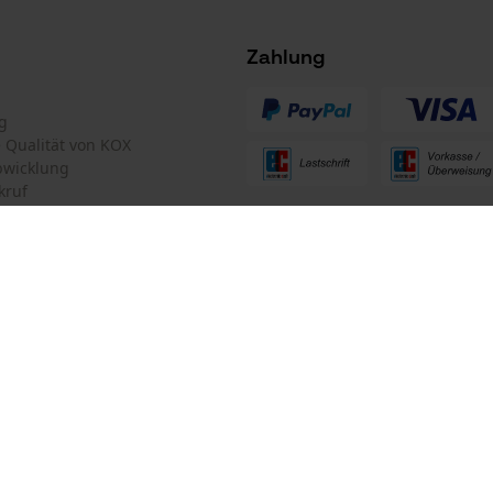
Facebook Pixel
Zahlung
Criteo
Survicate
g
te Qualität von KOX
bwicklung
kruf
ten Informationen
mular
Oregon Tool GmbH
mular
KOX – Partner in Forst und Garte
Zentrale:
Lise-Meitner-Str. 4
iderrufen
70736 Fellbach