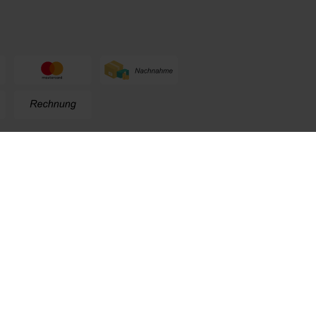
n
+49 (0) 711. 300 33 - 200
+49 (0) 171 339 1527
info@kox.eu