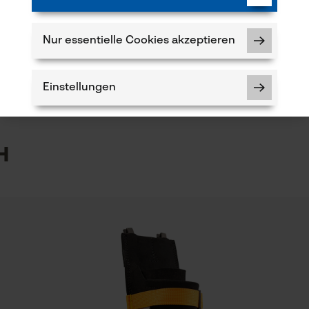
dreidimensionaler Stoff. Zusatzpolster: bis 15 mm,
komprimierbar bis 5 mm, Gurte: 40 mm breit.
Produkt weiterempfehlen
Stabilisierende Hartschale, Polster und Hartschale
Branche
Nur essentielle Cookies akzeptieren
Forstwirtschaft
mit Klett verbunden.
Verfügung!
kt haben oder Mängel feststellen, können Sie sich
per E-Mail an info@kox.eu an uns wenden.
Einstellungen
Körperpartien
5
Becken
h
Notwendige Cookies
Prüfung setzen von Cookies
Session ID
Speichern der Auswahl zur