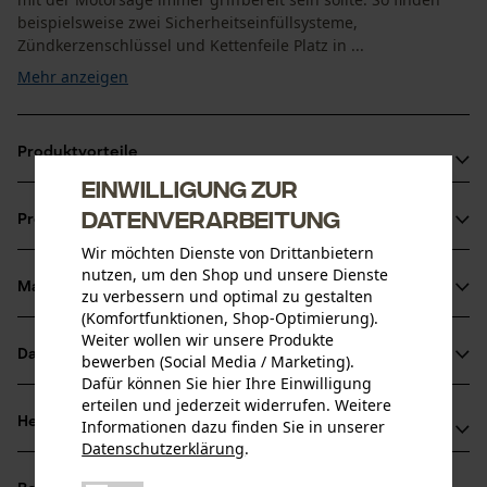
beispielsweise zwei Sicherheitseinfüllsysteme,
Zündkerzenschlüssel und Kettenfeile Platz in ...
Mehr anzeigen
Produktvorteile
Einwilligung zur
Praktischer Stauraum für Werkzeug
Datenverarbeitung
Produktinformationen
Wichtiges Werkzeug immer griffbereit bei der Arbeit mit
Wir möchten Dienste von Drittanbietern
der Motorsäge
nutzen, um den Shop und unsere Dienste
Bequemer Transport, ohne mehr tragen zu müssen
Material & Pflege
zu verbessern und optimal zu gestalten
Produktdetails
(Komfortfunktionen, Shop-Optimierung).
Weiter wollen wir unsere Produkte
Aktivitätstyp
Datenblätter
bewerben (Social Media / Marketing).
Material
Transportieren
Dafür können Sie hier Ihre Einwilligung
Produktsicherheitsdatenblatt (PDF)
erteilen und jederzeit widerrufen. Weitere
Hauptmaterial
Herstellerinformationen
Informationen dazu finden Sie in unserer
Kunststoffverbund
Datenschutzerklärung
.
Altersgruppe
Herstellerdatenblatt (PDF)
teilen
HUENERSDORFF GmbH
Erwachsener