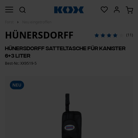
Forst
Neu eingetroffen
HÜNERSDORFF
(11)
Hünersdorff Satteltasche für Kanister
6+3 Liter
Best-Nr.: XX9519-5
NEU