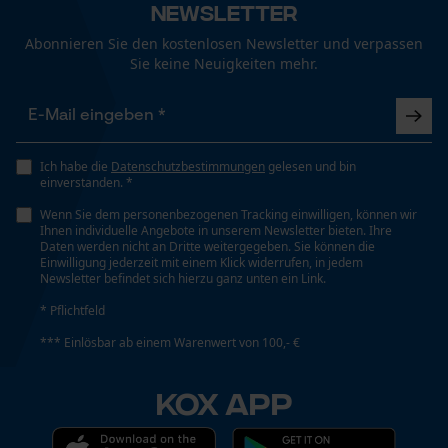
Fact-Finder Tracking
Newsletter
Abonnieren Sie den kostenlosen Newsletter und verpassen
Schrägschnitt
Sie keine Neuigkeiten mehr.
Nein
Funktionale Cookies
Werkzeuglose Kettenspannung
Nein
Loop54 Personalization
Ich habe die
Datenschutzbestimmungen
gelesen und bin
einverstanden. *
Personalisierte Startseite
Wenn Sie dem personenbezogenen Tracking einwilligen, können wir
Gespeicherter Warenkorb
Ihnen individuelle Angebote in unserem Newsletter bieten. Ihre
Werkzeugloser Kettenwechsel
Daten werden nicht an Dritte weitergegeben. Sie können die
Nein
Persönliche Begrüßung
Einwilligung jederzeit mit einem Klick widerrufen, in jedem
Newsletter befindet sich hierzu ganz unten ein Link.
Geo-IP und User Detection
* Pflichtfeld
YouTube-Videos
Energie & Leistung
*** Einlösbar ab einem Warenwert von 100,- €
Google Maps
Akku-Kapazitätsanzeige
Kontaktaufnahme per Chat
KOX APP
Nein