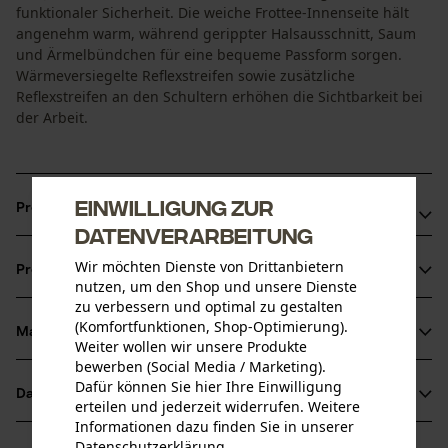
funktionaler Sicherheit. Die weiche Frottee-Innenseite hält
angenehm warm, während gerippter Halsausschnitt, Saum
und Ärmelbündchen für eine bequeme Passform sorgen.
Wärmeversiegelte Reflexstreifen sowie zusätzliche
Reflexstreifen an den Schultern erhöhen die Sichtbarkeit bei
der Arbeit.
Einwilligung zur
Produktvorteile
Datenverarbeitung
Zertifizierte Warnschutzkleidung für mehr Sicherheit im
Wir möchten Dienste von Drittanbietern
Produktinformationen
Arbeitsalltag
nutzen, um den Shop und unsere Dienste
zu verbessern und optimal zu gestalten
Zusätzliche Schulterreflexstreifen für verbesserte Rundum-
(Komfortfunktionen, Shop-Optimierung).
Sichtbarkeit
Material & Pflege
Weiter wollen wir unsere Produkte
Produktdetails
Wärmeversiegelte Reflexstreifen ohne störende Nähte für
bewerben (Social Media / Marketing).
mehr Komfort
Dafür können Sie hier Ihre Einwilligung
Ärmeltyp
Datenblätter
erteilen und jederzeit widerrufen. Weitere
Material
Langarm
Informationen dazu finden Sie in unserer
Herstellerdatenblatt (PDF)
Datenschutzerklärung
.