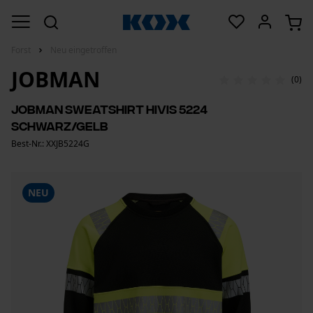
Forst
Neu eingetroffen
JOBMAN
(0)
Jobman Sweatshirt HiVis 5224
Schwarz/Gelb
Best-Nr.: XXJB5224G
NEU