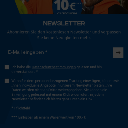
Mouseflow Web Analytics Tool
Fact-Finder Tracking
Optik/Muster
Tricolor
Newsletter
Abonnieren Sie den kostenlosen Newsletter und verpassen
Funktionale Cookies
Sie keine Neuigkeiten mehr.
Passform
Regular Fit
Loop54 Personalization
Personalisierte Startseite
Sichtbarkeit
Ich habe die
Datenschutzbestimmungen
gelesen und bin
einverstanden. *
Reflektierende Aufdrucke, reflektierende Flächen,
Gespeicherter Warenkorb
Reflexstreifen
Wenn Sie dem personenbezogenen Tracking einwilligen, können wir
Persönliche Begrüßung
Ihnen individuelle Angebote in unserem Newsletter bieten. Ihre
Daten werden nicht an Dritte weitergegeben. Sie können die
Geo-IP und User Detection
Einwilligung jederzeit mit einem Klick widerrufen, in jedem
Newsletter befindet sich hierzu ganz unten ein Link.
Tragegefühl
YouTube-Videos
Lässig
* Pflichtfeld
Google Maps
*** Einlösbar ab einem Warenwert von 100,- €
Kontaktaufnahme per Chat
Warnschutzklasse